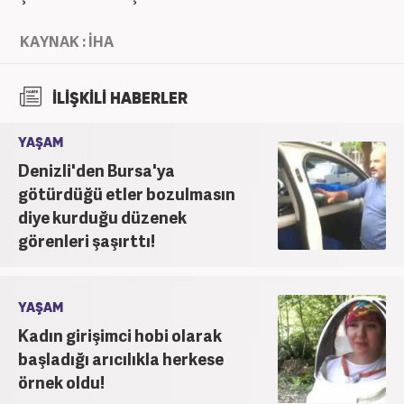
KAYNAK : İHA
İLİŞKİLİ HABERLER
YAŞAM
Denizli'den Bursa'ya
götürdüğü etler bozulmasın
diye kurduğu düzenek
görenleri şaşırttı!
YAŞAM
Kadın girişimci hobi olarak
başladığı arıcılıkla herkese
örnek oldu!