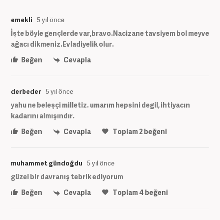
emekli
5 yıl önce
İşte böyle gençlerde var,bravo.Nacizane tavsiyem bol meyve
ağacı dikmeniz.Evladiyelik olur.
Beğen
Cevapla
derbeder
5 yıl önce
yahu ne beleşçi milletiz. umarım hepsini degil, ihtiyacın
kadarını almışındır.
Beğen
Cevapla
Toplam
2
beğeni
muhammet gündoğdu
5 yıl önce
güzel bir davranış tebrik ediyorum
Beğen
Cevapla
Toplam
4
beğeni