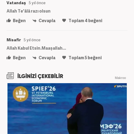
Vatandaş
5 yıl önce
Allah Te'âlâ razı olsun
Beğen
Cevapla
Toplam
4
beğeni
Misafir
5 yıl önce
Allah Kabul Etsin.Maaşallah...
Beğen
Cevapla
Toplam
5
beğeni
İLGİNİZİ ÇEKEBİLİR
Makroo