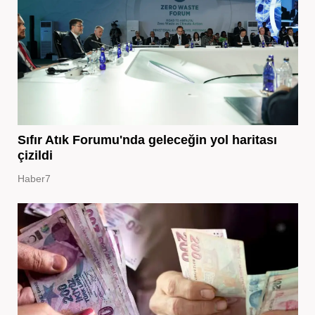
Sıfır Atık Forumu'nda geleceğin yol haritası
çizildi
Haber7