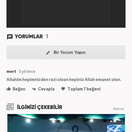
1
YORUMLAR
Bir Yorum Yapın
mert
5 yıl önce
Allahim hepimnizden razi olsun hepiniz Allah emanet olun.
Beğen
Cevapla
Toplam
7
beğeni
İLGİNİZİ ÇEKEBİLİR
Makroo