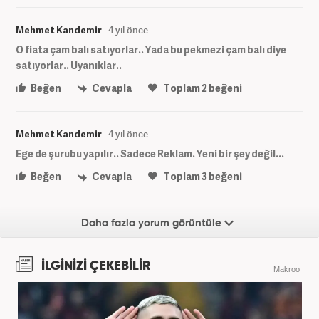
Mehmet Kandemir
4 yıl önce
O fiata çam balı satıyorlar.. Yada bu pekmezi çam balı diye
satıyorlar.. Uyanıklar..
Beğen
Cevapla
Toplam
2
beğeni
Mehmet Kandemir
4 yıl önce
Ege de şurubu yapılır.. Sadece Reklam. Yeni bir şey değil...
Beğen
Cevapla
Toplam
3
beğeni
Daha fazla yorum görüntüle
İLGİNİZİ ÇEKEBİLİR
Makroo