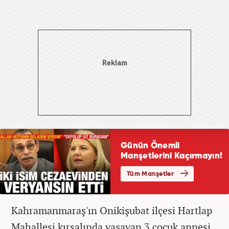
Kahramanmaraş'ın Onikişubat ilçesi Hartlap
Mahallesi kırsalında yaşayan 3 çocuk annesi