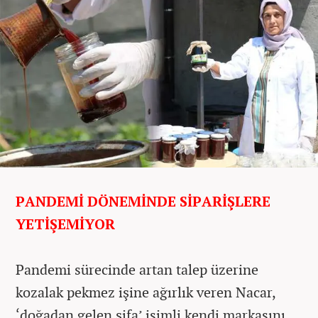
PANDEMİ DÖNEMİNDE SİPARİŞLERE
YETİŞEMİYOR
Pandemi sürecinde artan talep üzerine
kozalak pekmez işine ağırlık veren Nacar,
‘doğadan gelen şifa’ isimli kendi markasını