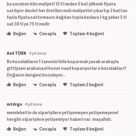
bu şurubun kilo maliyeti 15 tl neden 5 kat yüksek fiyata
satılıyor devlet her üretilen malı maliyetini çıkartıp 2 kattan
fazla fiyata sattırmasın dağdan topla bedava 1 kg şeker 5 tl
sat 30 tl ye 75 tl nedir
Beğen
Cevapla
Toplam
4
beğeni
Asil TÜRK
4 yıl önce
Bu kozalakların 1 tanesini bile koparmak yasak arabayla
gittiysen arabana el konur nasıl koparıyorlar o kozalakları?
Doğanın dengesi bozuluyor..
Beğen
Cevapla
Toplam
2
beğeni
mtdrgn
4 yıl önce
memlekette de siparişllere yetişemeyen yetişemeyene!
hergün siparişlere yetişemiyor haberi var. maşallah.
Beğen
Cevapla
Toplam
6
beğeni