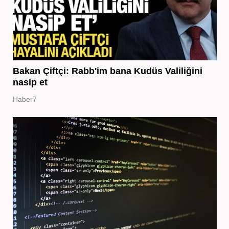
Bakan Çiftçi: Rabb'im bana Kudüs Valiliğini
nasip et
Haber7