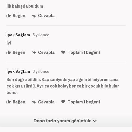
İlk bakışda buldum
Beğen
Cevapla
İpek Sağlam
3 yıl önce
İyi
Beğen
Cevapla
Toplam
1
beğeni
İpek Sağlam
3 yıl önce
Ben doğru bildim. Kaç saniyede yaptığımı bilmiyorum ama
çok kısa sürdü. Ayrıca çok kolay bence bir çocuk bile bulur
bunu.
Beğen
Cevapla
Toplam
1
beğeni
Daha fazla yorum görüntüle