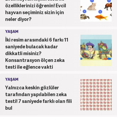
özelliklerinizi öğrenin! Evcil
hayvan seçiminiz sizin için
neler diyor?
YAŞAM
İki resim arasındaki 6 farkı 11
saniyede bulacak kadar
dikkatli misiniz?
Konsantrasyon ölçen zeka
testi ile eğlence vakti
YAŞAM
Yalnızca keskin gözlüler
tarafından yapılabilen zeka
testi! 7 saniyede farklı olan fili
bul