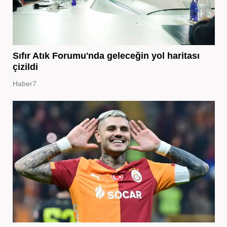
Sıfır Atık Forumu'nda geleceğin yol haritası
çizildi
Haber7