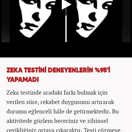
ZEKA TESTİNİ DENEYENLERİN %95'İ
YAPAMADI
Zeka testinde aradaki farkı bulmak için
verilen süre, rekabet duygusunu artırarak
durumu eğlenceli hâle de getirmektedir. Bu
aktivitede gözlem beceriniz ve zihinsel
çevikliğiniz ortaya çıkacaktır. Testi çözmeye