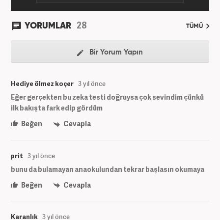
28
YORUMLAR
TÜMÜ
Bir Yorum Yapın
Hediye ölmez koçer
3 yıl önce
Eğer gerçekten bu zeka testi doğruysa çok sevindim çünkü
ilk bakışta fark edip gördüm
Beğen
Cevapla
prit
3 yıl önce
bunu da bulamayan anaokulundan tekrar başlasın okumaya
Beğen
Cevapla
Karanlık
3 yıl önce