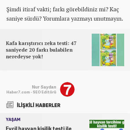
Şimdi itiraf vakti; farkı görebildiniz mi? Kaç
saniye sürdü? Yorumlara yazmayı unutmayın.
Kafa karıştırıcı zeka testi: 47
saniyede 20 farkı bulabilen
neredeyse yok!
Nur Saydan
Haber7.com - SEO Editörü
İLİŞKİLİ HABERLER
YAŞAM
Evcil hayvan kişilik testi ile