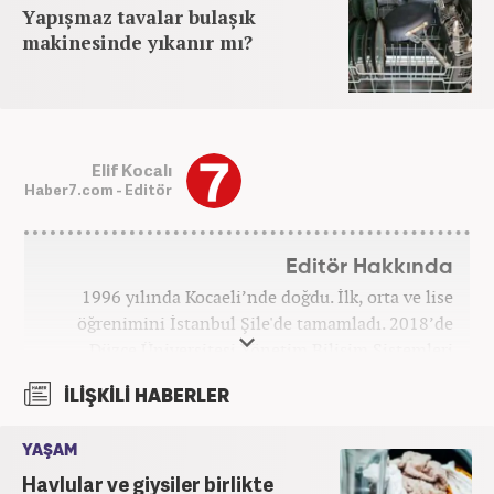
Yapışmaz tavalar bulaşık
makinesinde yıkanır mı?
Elif Kocalı
Haber7.com - Editör
Editör Hakkında
1996 yılında Kocaeli’nde doğdu. İlk, orta ve lise
öğrenimini İstanbul Şile'de tamamladı. 2018’de
Düzce Üniversitesi Yönetim Bilişim Sistemleri
bölümünden mezun oldu. Kanal7 Medya Grubu’na
İLİŞKİLİ HABERLER
bağlı Haber7.com bünyesinde ‘SEO Editörü’
unvanıyla görev yapmaktadır.
YAŞAM
Havlular ve giysiler birlikte