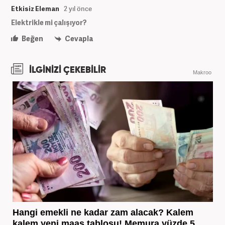
Etkisiz Eleman
2 yıl önce
Elektrikle mi çalışıyor?
Beğen
Cevapla
İLGİNİZİ ÇEKEBİLİR
Makroo
Hangi emekli ne kadar zam alacak? Kalem
kalem yeni maaş tablosu! Memura yüzde 5