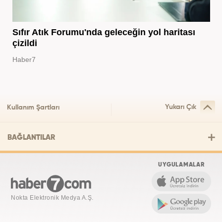
Sıfır Atık Forumu'nda geleceğin yol haritası
çizildi
Haber7
Yukarı Çık
Kullanım Şartları
BAĞLANTILAR
UYGULAMALAR
Nokta Elektronik Medya A.Ş.