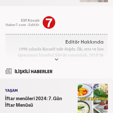
Elif Kocalı
Haber7.com - Editör
Editör Hakkında
1996 yılında Kocaeli’nde doğdu. İlk, orta ve lise
öğrenimini İstanbul Şile'de tamamladı. 2018’de
Düzce Üniversitesi Yönetim Bilişim Sistemleri
bölümünden mezun oldu. Kanal7 Medya Grubu’na
İLİŞKİLİ HABERLER
bağlı Haber7.com bünyesinde ‘SEO Editörü’
unvanıyla görev yapmaktadır.
YAŞAM
İftar menüleri 2024: 7. Gün
İftar Menüsü