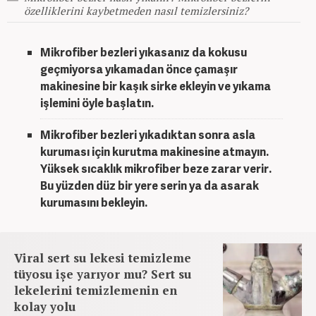
özelliklerini kaybetmeden nasıl temizlersiniz?
Mikrofiber bez
leri yıkasanız da kokusu
geçmiyorsa yıkamadan önce çamaşır
makinesine bir kaşık sirke ekleyin ve yıkama
işlemini öyle başlatın.
Mikrofiber bez
leri yıkadıktan sonra asla
kuruması için kurutma makinesine atmayın.
Yüksek sıcaklık
mikrofiber bez
e zarar verir.
Bu yüzden düz bir yere serin ya da asarak
kurumasını bekleyin.
Viral sert su lekesi temizleme
tüyosu işe yarıyor mu? Sert su
lekelerini temizlemenin en
kolay yolu