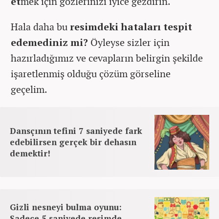
et
mek için gözlerinizi iyice gezdirin.
Hala daha bu
resimdeki hataları tespit
edemediniz mi?
Öyleyse sizler için
hazırladığımız ve cevapların belirgin şekilde
işaretlenmiş olduğu çözüm görseline
geçelim.
Dansçının tefini 7 saniyede fark
edebilirsen gerçek bir dehasın
demektir!
Gizli nesneyi bulma oyunu:
Sadece 5 saniyede resimde