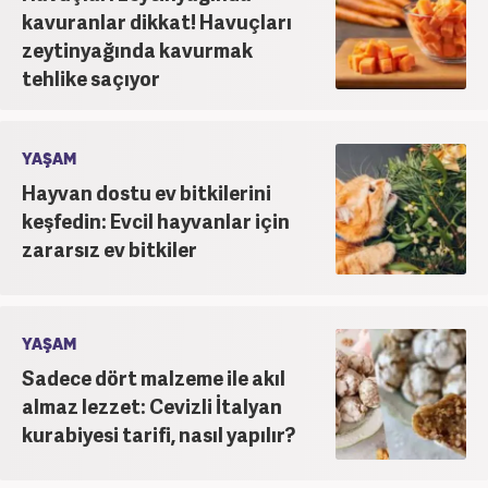
kavuranlar dikkat! Havuçları
zeytinyağında kavurmak
tehlike saçıyor
YAŞAM
Hayvan dostu ev bitkilerini
keşfedin: Evcil hayvanlar için
zararsız ev bitkiler
YAŞAM
Sadece dört malzeme ile akıl
almaz lezzet: Cevizli İtalyan
kurabiyesi tarifi, nasıl yapılır?