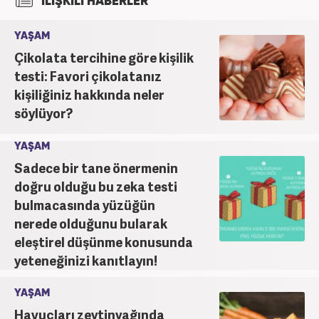
İLİŞKİLİ HABERLER
bağlı Haber7.com bünyesinde ‘SEO Editörü’
unvanıyla görev yapmaktadır.
YAŞAM
Çikolata tercihine göre kişilik
testi: Favori çikolatanız
kişiliğiniz hakkında neler
söylüyor?
YAŞAM
Sadece bir tane önermenin
doğru olduğu bu zeka testi
bulmacasında yüzüğün
nerede olduğunu bularak
eleştirel düşünme konusunda
yeteneğinizi kanıtlayın!
YAŞAM
Havuçları zeytinyağında