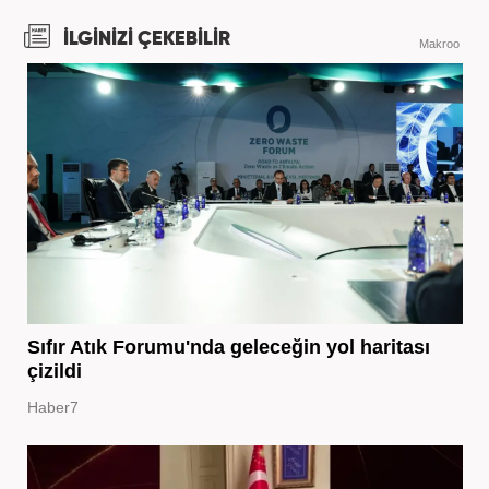
İLGİNİZİ ÇEKEBİLİR
Makroo
Sıfır Atık Forumu'nda geleceğin yol haritası
çizildi
Haber7