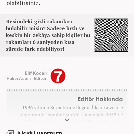
olabilirsiniz.
Resimdeki gizli rakamları
bulabilir misin? Sadece hızlı ve
keskin bir zekâya sahip kişiler bu
rakamları 6 saniyeden kısa
sürede fark edebiliyor!
Elif Kocalı
Haber7.com - Editör
Editör Hakkında
1996 yılında Kocaeli’nde doğdu. İlk, orta ve lise
öğrenimini İstanbul Şile'de tamamladı. 2018’de
Düzce Üniversitesi Yönetim Bilişim Sistemleri
bölümünden mezun oldu. Kanal7 Medya Grubu’na