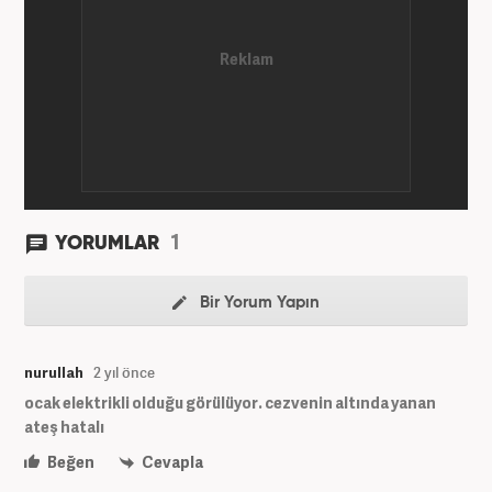
1
YORUMLAR
Bir Yorum Yapın
nurullah
2 yıl önce
ocak elektrikli olduğu görülüyor. cezvenin altında yanan
ateş hatalı
Beğen
Cevapla