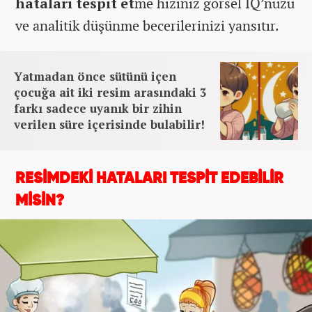
hataları tespit et
me hızınız görsel IQ’nuzu
ve analitik düşünme becerilerinizi yansıtır.
Yatmadan önce sütünü içen
çocuğa ait iki resim arasındaki 3
farkı sadece uyanık bir zihin
verilen süre içerisinde bulabilir!
RESİMDEKİ HATALARI TESPİT EDEBİLİR
MİSİN?