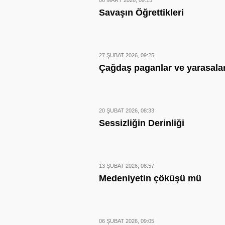
06 MART 2026, 09:15
Savaşın Öğrettikleri
27 ŞUBAT 2026, 09:25
Çağdaş paganlar ve yarasala
20 ŞUBAT 2026, 08:33
Sessizliğin Derinliği
13 ŞUBAT 2026, 08:57
Medeniyetin çöküşü mü
06 ŞUBAT 2026, 09:05