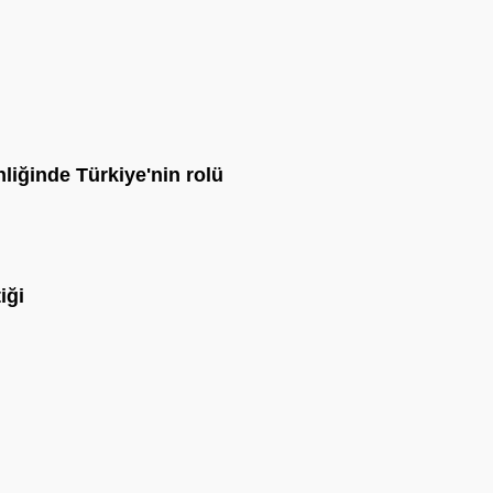
liğinde Türkiye'nin rolü
iği