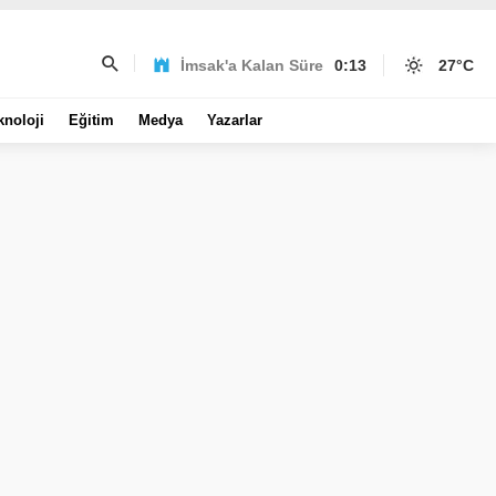
İmsak'a Kalan Süre
0:13
27
°C
knoloji
Eğitim
Medya
Yazarlar