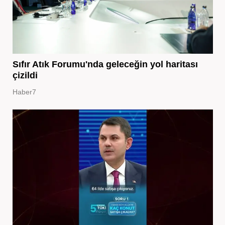
Sıfır Atık Forumu'nda geleceğin yol haritası
çizildi
Haber7