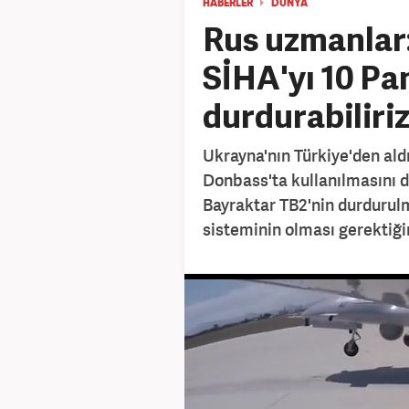
HABERLER
DÜNYA
Rus uzmanlar
SİHA'yı 10 Pan
durdurabiliri
Ukrayna'nın Türkiye'den aldı
Donbass'ta kullanılmasını d
Bayraktar TB2'nin durdurulm
sisteminin olması gerektiği