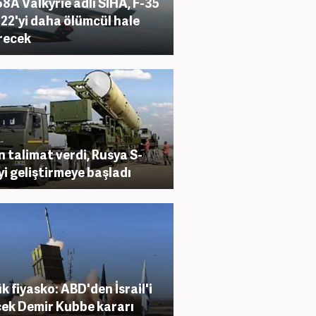
8A Valkyrie adlı SİHA, F-35
-22'yi daha ölümcül hale
recek
n talimat verdi, Rusya S-
yi geliştirmeye başladı
k fiyasko: ABD'den İsrail'i
ek Demir Kubbe kararı