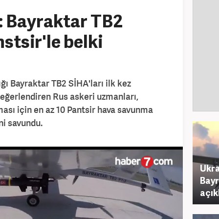
: Bayraktar TB2
stsir'le belki
z
ğı Bayraktar TB2 SİHA'ları ilk kez
eğerlendiren Rus askeri uzmanları,
ası için en az 10 Pantsir hava savunma
ni savundu.
Ukra
Bayr
açık