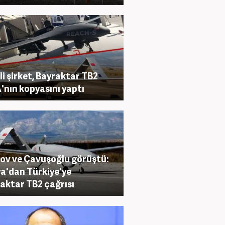
li şirket, Bayraktar TB2
'nın kopyasını yaptı
ov ve Çavuşoğlu görüştü:
a'dan Türkiye'ye
aktar TB2 çağrısı