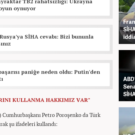
yraktar TB2 rahatsızlığı: Ukrayna
r oyun oynuyor
Fran
SİHA
Rusya'ya SİHA cevabı: Bizi bununla
iddi
ınız
başarısı paniğe neden oldu: Putin'den
tı
ABD'
Sena
SİHA'
RINI KULLANMA HAKKIMIZ VAR"
ci) Cumhurbaşkanı Petro Poroşenko da Türk
ak şu ifadeleri kullandı: