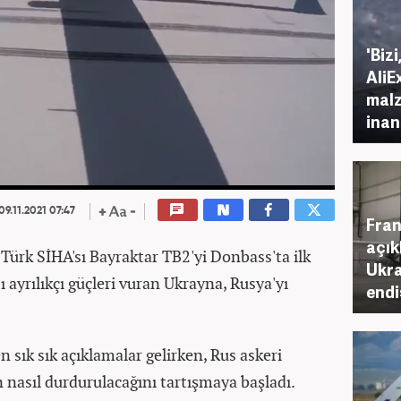
'Biz
AliE
malz
inan
09.11.2021 07:47
Fran
açık
ı Türk SİHA'sı Bayraktar TB2'yi Donbass'ta ilk
Ukra
ı ayrılıkçı güçleri vuran Ukrayna, Rusya'yı
endi
 sık sık açıklamalar gelirken, Rus askeri
 nasıl durdurulacağını tartışmaya başladı.