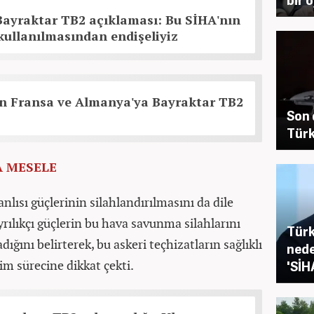
Bayraktar TB2 açıklaması: Bu SİHA'nın
ullanılmasından endişeliyiz
en Fransa ve Almanya'ya Bayraktar TB2
Son 
Türk
A MESELE
nlısı güçlerinin silahlandırılmasını da dile
yrılıkçı güçlerin bu hava savunma silahlarını
Türk
ğını belirterek, bu askeri teçhizatların sağlıklı
nede
im sürecine dikkat çekti.
'SİH