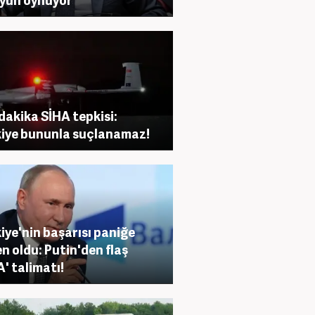
dakika SİHA tepkisi:
iye bununla suçlanamaz!
iye'nin başarısı paniğe
n oldu: Putin'den flaş
A' talimatı!