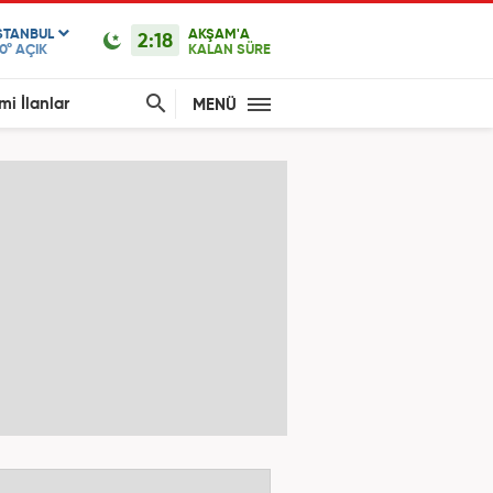
STANBUL
AKŞAM'A
2:18
0°
AÇIK
KALAN SÜRE
mi İlanlar
MENÜ