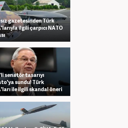
sız gazetesinden Türk
'larıyla ilgili çarpıcı NATO
ası
li senatör tasarıyı
to'ya sundu! Türk
ları ile ilgili skandal öneri