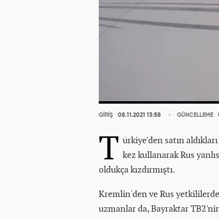
GİRİŞ
08.11.2021 13:58
GÜNCELLEME
T
ürkiye'den satın aldıklar
kez kullanarak Rus yanlıs
oldukça kızdırmıştı.
Kremlin'den ve Rus yetkililerden
uzmanlar da, Bayraktar TB2'nin