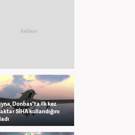
yna, Donbas'ta ilk kez
aktar SİHA kullandığını
ladı