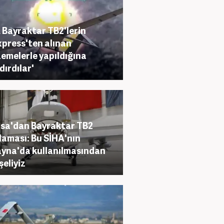
i, Bayraktar TB2'lerin
xpress'ten alınan
emelerle yapıldığına
dırdılar'
sa'dan Bayraktar TB2
laması: Bu SİHA'nın
yna'da kullanılmasından
şeliyiz