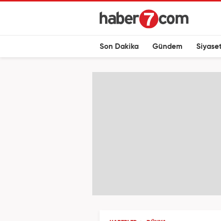
Son Dakika
Gündem
Siyase