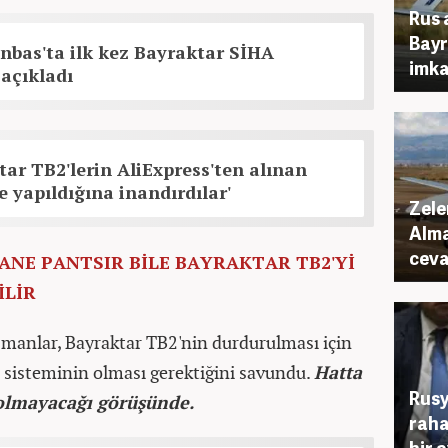
Rus 
Bayr
nbas'ta ilk kez Bayraktar SİHA
imka
 açıkladı
ktar TB2'lerin AliExpress'ten alınan
 yapıldığına inandırdılar'
Zele
Alma
ceva
TANE PANTSIR BİLE BAYRAKTAR TB2'Yİ
LİR
manlar, Bayraktar TB2'nin durdurulması için
 sisteminin olması gerektiğini savundu.
Hatta
Rusy
i olmayacağı görüşünde.
raha
bir 