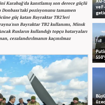
XQ-5
rini Karabağ'da kanıtlamış son derece güçlü
ve F
un Donbass'taki pozisyonunu tamamen
geti
cüne güç katan Bayraktar TB2'leri
rayna'nın Bayraktar TB2 kullanımı, Minsk
Ancak Rusların kullandığı topçu bataryaları
şman, cezalandırılmanın kaçınılmaz
Puti
550'
Büyü
üzec