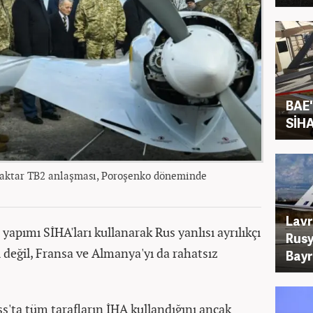
BAE'
SİHA
raktar TB2 anlaşması, Poroşenko döneminde
Lavr
ımı SİHA'ları kullanarak Rus yanlısı ayrılıkçı
Rusy
 değil, Fransa ve Almanya'yı da rahatsız
Bayr
s'ta tüm tarafların İHA kullandığını ancak