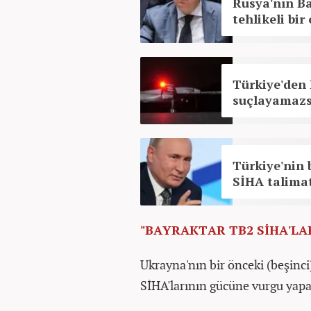
Rusya'nın Ba
tehlikeli bi
Türkiye'den 
suçlayamazs
Türkiye'nin 
SİHA talima
"BAYRAKTAR TB2 SİHA'LA
Ukrayna'nın bir önceki (beşin
SİHA'larının gücüne vurgu yapar