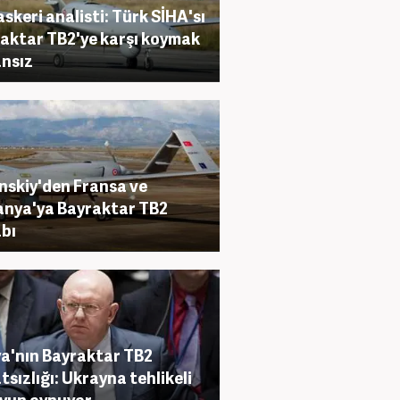
askeri analisti: Türk SİHA'sı
aktar TB2'ye karşı koymak
nsız
nskiy'den Fransa ve
nya'ya Bayraktar TB2
bı
a'nın Bayraktar TB2
tsızlığı: Ukrayna tehlikeli
oyun oynuyor