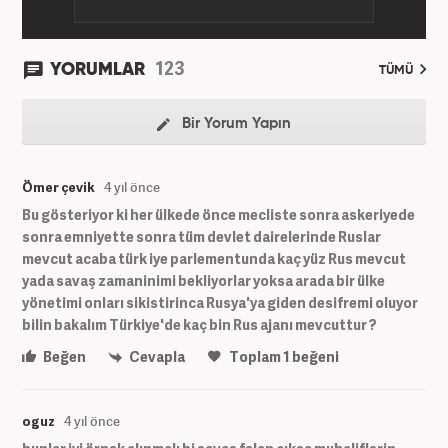
123
YORUMLAR
TÜMÜ
Bir Yorum Yapın
Ömer çevik
4 yıl önce
Bu gösteriyor ki her ülkede önce mecliste sonra askeriyede
sonra emniyette sonra tüm devlet dairelerinde Ruslar
mevcut acaba türk iye parlementunda kaç yüz Rus mevcut
yada savaş zamaninimi bekliyorlar yoksa arada bir ülke
yönetimi onları sikistirinca Rusya'ya giden desifremi oluyor
bilin bakalım Türkiye'de kaç bin Rus ajanı mevcuttur ?
Beğen
Cevapla
Toplam
1
beğeni
oguz
4 yıl önce