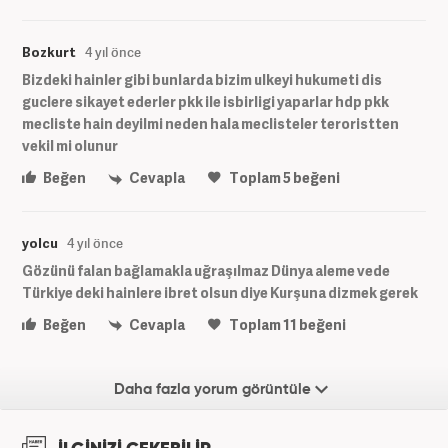
Bozkurt
4 yıl önce
Bizdeki hainler gibi bunlarda bizim ulkeyi hukumeti dis
guclere sikayet ederler pkk ile isbirligi yaparlar hdp pkk
mecliste hain deyilmi neden hala meclisteler teroristten
vekil mi olunur
Beğen
Cevapla
Toplam
5
beğeni
yolcu
4 yıl önce
Gözünü falan bağlamakla uğraşılmaz Dünya aleme vede
Türkiye deki hainlere ibret olsun diye Kurşuna dizmek gerek
Beğen
Cevapla
Toplam
11
beğeni
Daha fazla yorum görüntüle