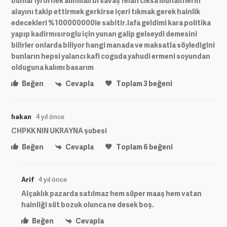
bunlar iyi örnek alınmalı bi savaş felan cıksa muhaliflerin
alayını takip ettirmek gerkirse içeri tıkmak gerek hainlik
edecekleri %100000000le sabitir.lafa geldimi kara politika
yapıp kadirmısıroglu için yunan galip gelseydi demesini
bilirler onlarda biliyor hangi manada ve maksatla söyledigini
bunların hepsi yalancı kafi coguda yahudi ermeni soyundan
olduguna kalımı basarım
Beğen
Cevapla
Toplam
3
beğeni
hakan
4 yıl önce
CHPKK NIN UKRAYNA şubesi
Beğen
Cevapla
Toplam
6
beğeni
Arif
4 yıl önce
Alçaklık pazarda satılmaz hem süper maaş hem vatan
hainliği süt bozuk olunca ne desek boş.
Beğen
Cevapla