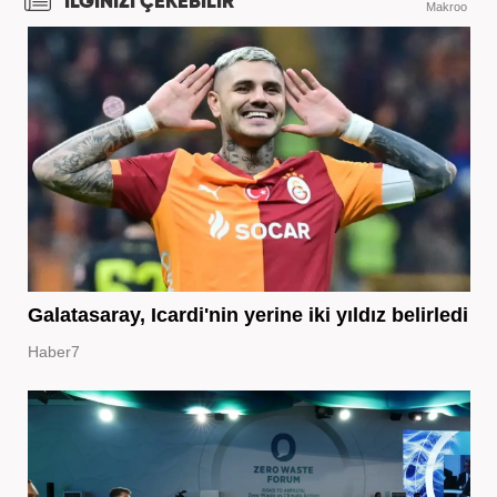
İLGİNİZİ ÇEKEBİLİR
Makroo
Galatasaray, Icardi'nin yerine iki yıldız belirledi
Haber7