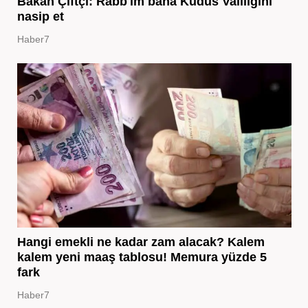
Bakan Çiftçi: Rabb'im bana Kudüs Valiliğini
nasip et
Haber7
Hangi emekli ne kadar zam alacak? Kalem
kalem yeni maaş tablosu! Memura yüzde 5
fark
Haber7