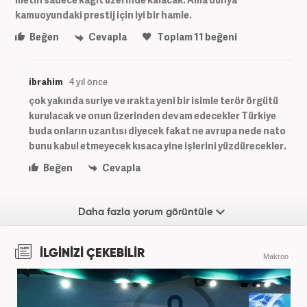
kamuoyundaki prestij için iyi bir hamle.
Beğen
Cevapla
Toplam
11
beğeni
ibrahim
4 yıl önce
çok yakında suriye ve ırakta yeni bir isimle terör örgütü
kurulacak ve onun üzerinden devam edecekler Türkiye
buda onların uzantısı diyecek fakat ne avrupa nede nato
bunu kabul etmeyecek kısaca yine işlerini yüzdürecekler.
Beğen
Cevapla
Daha fazla yorum görüntüle
İLGİNİZİ ÇEKEBİLİR
Makroo