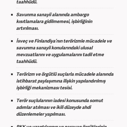
taahhüdü.
Savunma sanayii alanında ambargo
kısıtlamalara gidilmemesi, işbirliğinin
artırılması.
İsveç ve Finlandiya’nın terörizmle mücadele ve
savunma sanayii konularındaki ulusal
mevzuatlarını ve uygulamalarını tadil etme
taahhüdü.
Terörizm ve örgütlü suçlarla mücadele alanında
istihbarat paylaşımına ilişkin yapılandırılmış
işbirliği mekanizması tesisi.
Terör suçlularının iadesi konusunda somut
adımlar atılması ve ikili düzeyde ahdi
düzenlemeler yapılması.
PKK ve uzantılarının ve paravan örgütlerinin