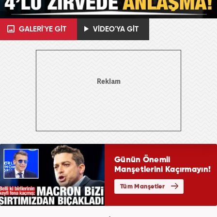
GALERİ'YE GİT
VİDEO'YA GİT