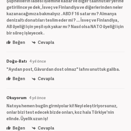
Şüphelilerin iadesi işlemine kadar ve diğer taahhütler yerine
getirilince ye dek , İsveç ve Finlandiya ve diğerlerinden neler
kazanacağımıza bakmalıyız . ABD F 16 satar mı ? Almanya
denizaltı donatıları teslim eder mi ? ... İsveç ve Finlandiya ,
AB üyeliği için yeşil ışık yakar mı ? Nasıl olsa NATO üyeliği için
bir süreç işleyecek .
Beğen
Cevapla
Doğu-Batı
4 yıl önce
"Ayıdan post, Gâvurdan dost olmaz" lafını unuttuk galiba.
Beğen
Cevapla
Okuyorum
4 yıl önce
Natoya hemen bugün girmiyolar ki! Neyi eleştiriyorsunuz,
onlar bizi test edecek bizde onları, koz hala Türkiye'nin
elinde. Üyelik uzun iş!
Beğen
Cevapla