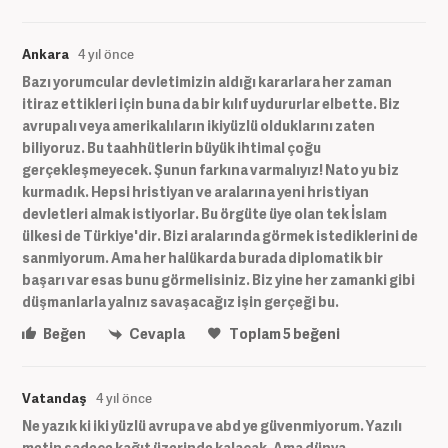
Ankara
4 yıl önce
Bazı yorumcular devletimizin aldığı kararlara her zaman
itiraz ettikleri için buna da bir kılıf uydururlar elbette. Biz
avrupalı veya amerikalıların ikiyüzlü olduklarını zaten
biliyoruz. Bu taahhütlerin büyük ihtimal çoğu
gerçekleşmeyecek. Şunun farkına varmalıyız! Nato yu biz
kurmadık. Hepsi hristiyan ve aralarına yeni hristiyan
devletleri almak istiyorlar. Bu örgüte üye olan tek İslam
ülkesi de Türkiye'dir. Bizi aralarında görmek istediklerini de
sanmiyorum. Ama her halükarda burada diplomatik bir
başarı var esas bunu görmelisiniz. Biz yine her zamanki gibi
düşmanlarla yalnız savaşacağız işin gerçeği bu.
Beğen
Cevapla
Toplam
5
beğeni
Vatandaş
4 yıl önce
Ne yazık ki iki yüzlü avrupa ve abd ye güvenmiyorum. Yazılı
metin sadece kağıt üzerinde kalacak. Ama dünya