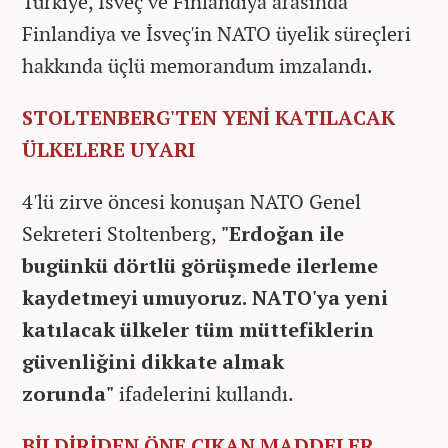
Türkiye, İsveç ve Finlandiya arasında
Finlandiya ve İsveç'in NATO üyelik süreçleri
hakkında üçlü memorandum imzalandı.
STOLTENBERG'TEN YENİ KATILACAK
ÜLKELERE UYARI
4'lü zirve öncesi konuşan NATO Genel
Sekreteri Stoltenberg,
"Erdoğan ile
bugünkü dörtlü görüşmede ilerleme
kaydetmeyi umuyoruz. NATO'ya yeni
katılacak ülkeler tüm müttefiklerin
güvenliğini dikkate almak
zorunda"
ifadelerini kullandı.
BİLDİRİDEN ÖNE ÇIKAN MADDELER