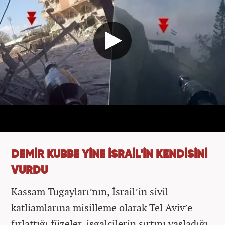
DEMİR KUBBE YİNE İSRAİL'İN KENDİSİNİ
VURDU
Kassam Tugayları’nın, İsrail’in sivil
katliamlarına misilleme olarak Tel Aviv’e
fırlattığı füzeler, işgalcilerin sırtını yasladığı