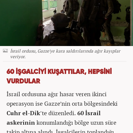
İsrail ordusu, Gazze'ye kara saldırılarında ağır kayıplar
veriyor.
60 İŞGALCİYİ KUŞATTILAR, HEPSİNİ
VURDULAR
İsrail ordusuna ağır hasar veren ikinci
operasyon ise Gazze’nin orta bölgesindeki
Cuhr el-Dik
’te düzenledi.
60 İsrail
askerinin
konumlandığı bölge uzun süre
takip altına alındı. İşgalcilerin toplandığı