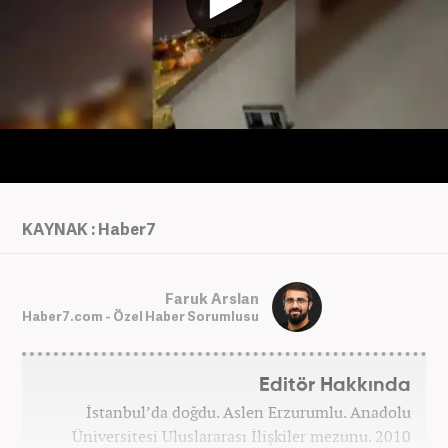
KAYNAK : Haber7
Faruk Arslan
Haber7.com - Özel Haber Sorumlusu
Editör Hakkında
İstanbul’da doğdu. Aslen Erzurumlu. Anadolu
Üniversitesi Uluslararası İlişkiler mezunu. 2010