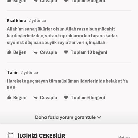
Beğen
Cevapla
Toplam
9
beğeni
Kızıl Elma
2 yıl önce
Allah'ım sana şükürler olsun,Allah razı olsun mücahit
kardeşlerimizden, vatan topraklarını kurtarana kadar
siyonist düşmana büyük zayiatlar verin, İnşallah.
Beğen
Cevapla
Toplam
10
beğeni
Tahir
2 yıl önce
Harekete geçmeyen tüm müslüman liderlerinide helak et Ya
RAB
Beğen
Cevapla
Toplam
6
beğeni
Daha fazla yorum görüntüle
İLGİNİZİ ÇEKEBİLİR
Makroo