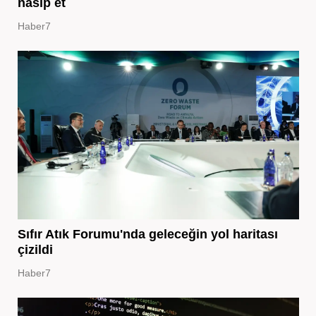
nasip et
Haber7
Sıfır Atık Forumu'nda geleceğin yol haritası
çizildi
Haber7