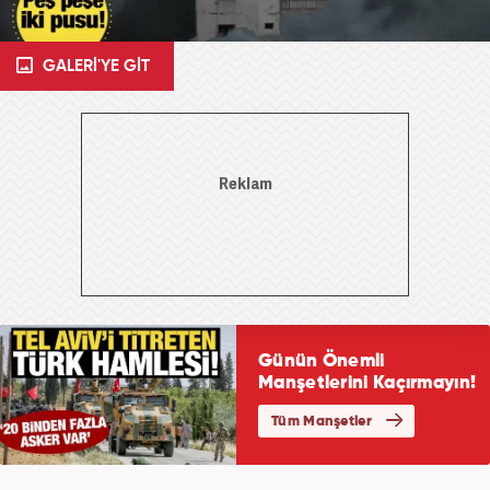
GALERİ'YE GİT