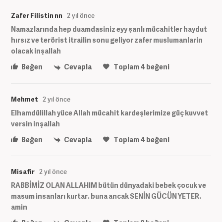
Zafer Filistin nn
2 yıl önce
Namazlarında hep duamdasiniz eyy şanlı mücahitler haydut
hırsız ve terörist itrailin sonu geliyor zafer muslumanlarin
olacak inşallah
Beğen
Cevapla
Toplam
4
beğeni
Mehmet
2 yıl önce
Elhamdülillah yüce Allah mücahit kardeşlerimize güç kuvvet
versin inşallah
Beğen
Cevapla
Toplam
4
beğeni
Misafir
2 yıl önce
RABBİMİZ OLAN ALLAHIM bütün dünyadaki bebek çocuk ve
masum insanları kurtar. buna ancak SENİN GÜCÜN YETER.
amin