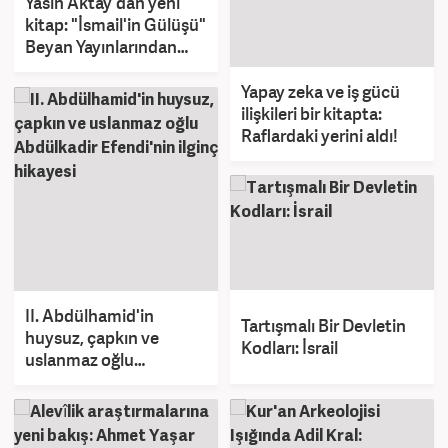
Yasin Aktay'dan yeni
kitap: "İsmail'in Gülüşü"
Beyan Yayınlarından
çıktı
Yapay zeka ve iş gücü
ilişkileri bir kitapta:
Raflardaki yerini aldı!
II. Abdülhamid'in
Tartışmalı Bir Devletin
huysuz, çapkın ve
Kodları: İsrail
uslanmaz oğlu
Abdülkadir Efendi'nin
ilginç hikayesi