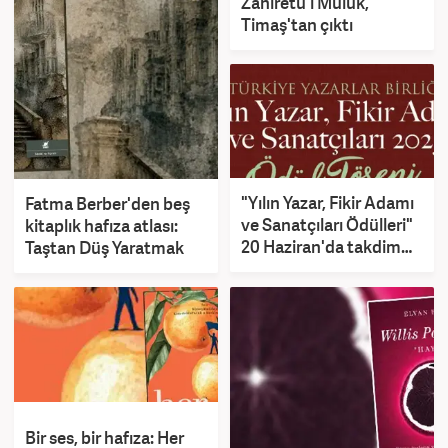
Zahîretü'l Mülûk,
Timaş'tan çıktı
"Yılın Yazar, Fikir Adamı
Fatma Berber'den beş
ve Sanatçıları Ödülleri"
kitaplık hafıza atlası:
20 Haziran'da takdim
Taştan Düş Yaratmak
edilecek
Bir ses, bir hafıza: Her