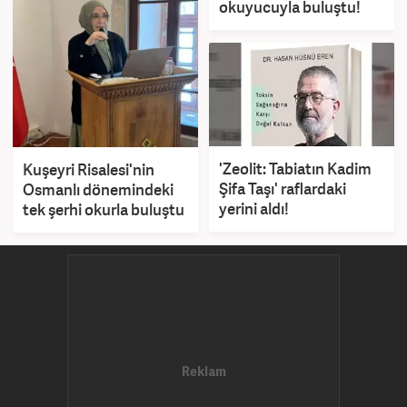
okuyucuyla buluştu!
'Zeolit: Tabiatın Kadim
Kuşeyri Risalesi'nin
Şifa Taşı' raflardaki
Osmanlı dönemindeki
yerini aldı!
tek şerhi okurla buluştu