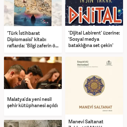
'Dijital Labirent' üzerine:
'Türk İstihbarat
'Sosyal medya
Diplomasisi' kitabı
bataklığına set çekin'
raflarda: 'Bilgi zaferin ön
koşuludur'
Malatya'da yeni nesil
şehir kütüphanesi açıldı
Manevi Saltanat