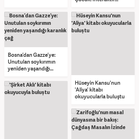
Dünya” uygulaması
yayında!
Bosna’dan Gazze’ye:
Unutulan soykırımın
yeniden yaşandığı
karanlık çağ
Hüseyin Kansu'nun
'Aliya' kitabı
okuyucularla buluştu