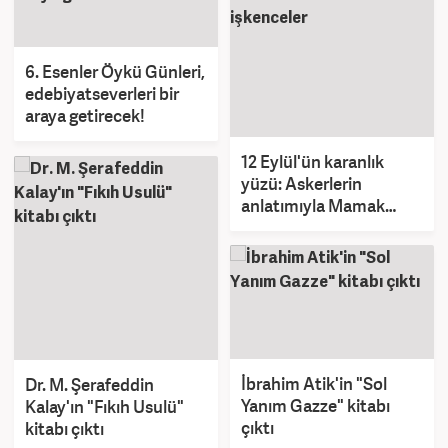
6. Esenler Öykü Günleri,
edebiyatseverleri bir
araya getirecek!
12 Eylül'ün karanlık
yüzü: Askerlerin
anlatımıyla Mamak
Cezaevi'ndeki
işkenceler
İbrahim Atik'in "Sol
Dr. M. Şerafeddin
Yanım Gazze" kitabı
Kalay'ın "Fıkıh Usulü"
çıktı
kitabı çıktı