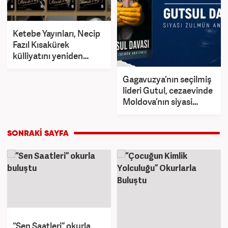
Ketebe Yayınları, Necip
Fazıl Kısakürek
külliyatını yeniden
okurla buluşturuyor
Gagavuzya’nın seçilmiş
lideri Gutul, cezaevinde
Moldova’nın siyasi
baskısını kitaplaştırdı
“Sen Saatleri” okurla