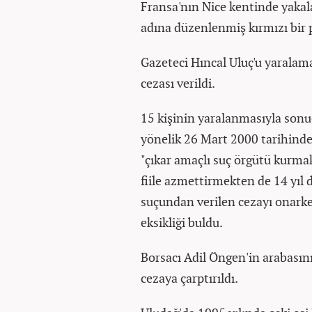
Fransa'nın Nice kentinde yaka
adına düzenlenmiş kırmızı bir p
Gazeteci Hıncal Uluç'u yaralam
cezası verildi.
15 kişinin yaralanmasıyla so
yönelik 26 Mart 2000 tarihinde d
"çıkar amaçlı suç örgütü kurma
fiile azmettirmekten de 14 yıl d
suçundan verilen cezayı onarke
eksikliği buldu.
Borsacı Adil Öngen'in arabasını
cezaya çarptırıldı.