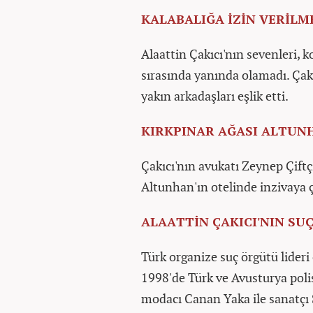
KALABALIĞA İZİN VERİLM
Alaattin Çakıcı'nın sevenleri, k
sırasında yanında olamadı. Çakıc
yakın arkadaşları eşlik etti.
KIRKPINAR AĞASI ALTUN
Çakıcı'nın avukatı Zeynep Çiftç
Altunhan'ın otelinde inzivaya 
ALAATTİN ÇAKICI'NIN SU
Türk organize suç örgütü lideri 
1998'de Türk ve Avusturya poli
modacı Canan Yaka ile sanatçı Se