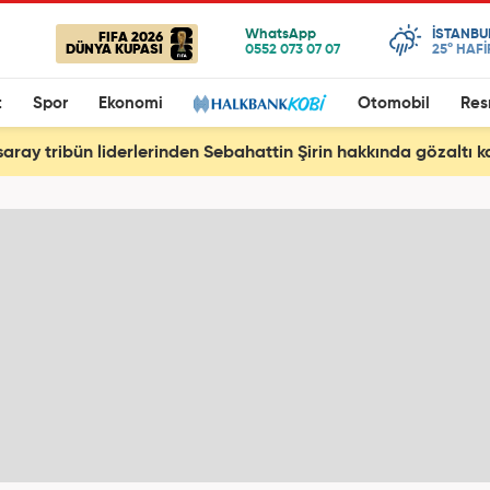
ISTANBU
FIFA 2026
DÜNYA KUPASI
25°
HAFİ
t
Spor
Ekonomi
Otomobil
Res
aray tribün liderlerinden Sebahattin Şirin hakkında gözaltı k