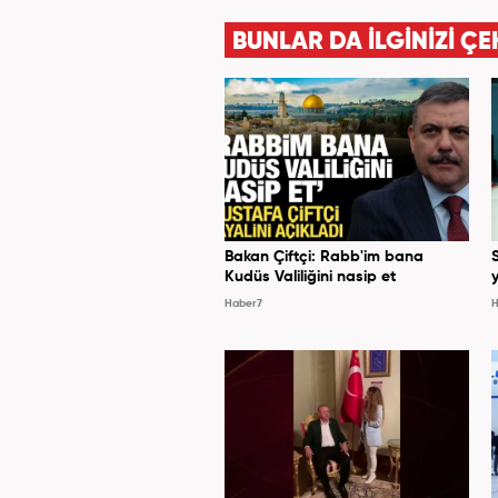
BUNLAR DA İLGİNİZİ ÇE
Bakan Çiftçi: Rabb'im bana
Kudüs Valiliğini nasip et
y
Haber7
H