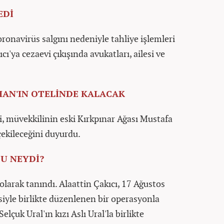
EDİ
oronavirüs salgını nedeniyle tahliye işlemleri
ı'ya cezaevi çıkışında avukatları, ailesi ve
HAN'IN OTELİNDE KALACAK
i, müvekkilinin eski Kırkpınar Ağası Mustafa
çekileceğini duyurdu.
ÇU NEYDİ?
olarak tanındı. Alaattin Çakıcı, 17 Ağustos
siyle birlikte düzenlenen bir operasyonla
lçuk Ural'ın kızı Aslı Ural'la birlikte