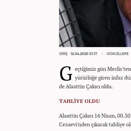
GİRİŞ
16.04.2020 01:17
GÜNCELLEME
G
eçtiğimiz gün Meclis'te
yürürlüğe giren infaz d
de Alaattin Çakıcı oldu.
TAHLİYE OLDU
Alaattin Çakıcı 16 Nisan, 00.
Cezaevi'nden çıkarak tahliye ol