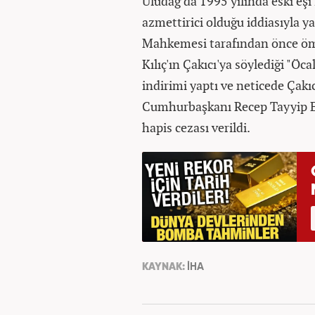
Uludağ'da 1995 yılında eski eşi
azmettirici olduğu iddiasıyla y
Mahkemesi tarafından önce ömü
Kılıç'ın Çakıcı'ya söylediği "Öc
indirimi yaptı ve neticede Çakıcı
Cumhurbaşkanı Recep Tayyip Erd
hapis cezası verildi.
KAYNAK:
İHA