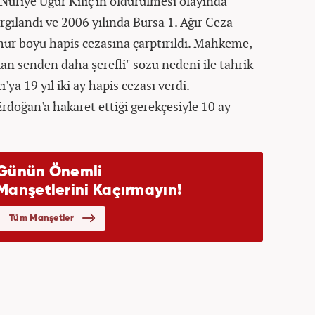
 Nuriye Uğur Kılıç'ın öldürülmesi olayında
argılandı ve 2006 yılında Bursa 1. Ağır Ceza
r boyu hapis cezasına çarptırıldı. Mahkeme,
alan senden daha şerefli" sözü nedeni ile tahrik
'ya 19 yıl iki ay hapis cezası verdi.
oğan'a hakaret ettiği gerekçesiyle 10 ay