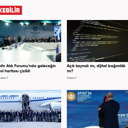
KEBİLİR
Sıfır Atık Forumu'nda geleceğin
Açık kaynak mı, dijital bağımlılık
ol haritası çizildi
mı?
aber7
Haber7