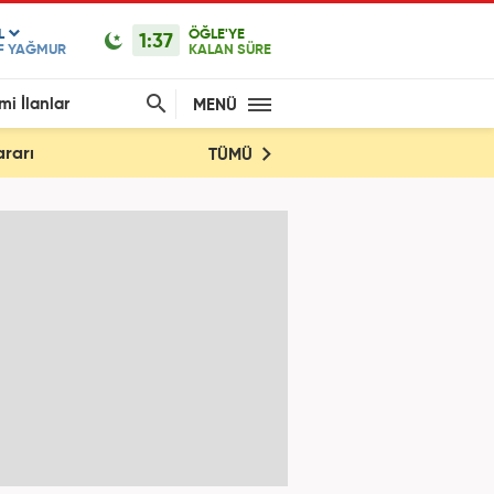
L
ÖĞLE'YE
1:37
F YAĞMUR
KALAN SÜRE
mi İlanlar
MENÜ
ararı
TÜMÜ