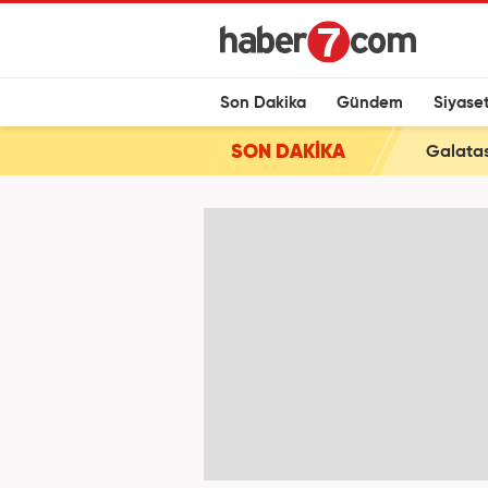
Son Dakika
Gündem
Siyase
SON DAKİKA
Galatas