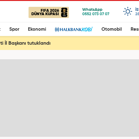
I
FIFA 2026
DÜNYA KUPASI
28
t
Spor
Ekonomi
Otomobil
Res
ti İl Başkanı tutuklandı