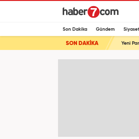
Son Dakika
Gündem
Siyase
SON DAKİKA
Yeni Par