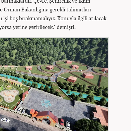
 barınaklardır. Çevre, Şehircilik ve İklim
 ve Orman Bakanlığına gerekli talimatları
 işi boş bırakmamalıyız. Konuyla ilgili atılacak
orsa yerine getirilecek." demişti.