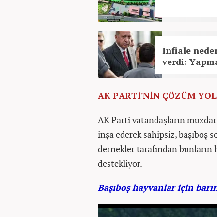
İnfiale ned
verdi: Yapm
AK PARTİ'NİN ÇÖZÜM YO
AK Parti vatandaşların muzdari
inşa ederek sahipsiz, başıboş 
dernekler tarafından bunların 
destekliyor.
Başıboş hayvanlar için barın