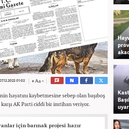
Hayv
prov
akac
07.12.2022 01:02
Kast
şinin hayatını kaybetmesine sebep olan başıboş
Başı
karşı AK Parti ciddi bir imtihan veriyor.
uyar
anlar için barınak projesi hazır