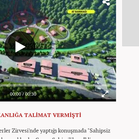
KANLIĞA TALİMAT VERMİŞTİ
rler Zirvesi'nde yaptığı konuşmada "Sahipsiz