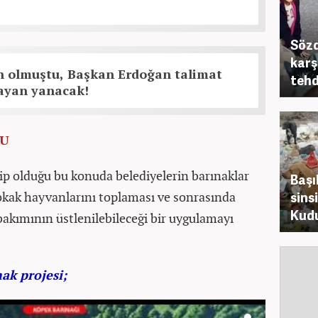
Sözd
karş
en olmuştu, Başkan Erdoğan talimat
tehd
ayan yanacak!
LU
p olduğu bu konuda belediyelerin barınaklar
Başı
sokak hayvanlarını toplaması ve sonrasında
sinsi
Kudu
bakımının üstlenilebileceği bir uygulamayı
ak projesi;