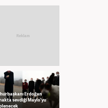
hurbaşkanı Erdoğan
nakta sevdiği Maylo'yu
plenecek