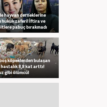
e hayvan derneklerine
ı hukuk zaferi! İftira ve
itlere pabuç bırakmadı
boş köpeklerden bulaşan
 hastalık 8,8 kat arttı!
z gibi ölümcül