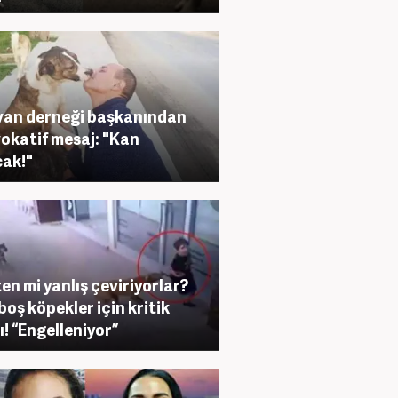
an derneği başkanından
okatif mesaj: "Kan
ak!"
en mi yanlış çeviriyorlar?
boş köpekler için kritik
ı! “Engelleniyor”