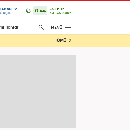
STANBUL
ÖĞLE'YE
0:44
°
AÇIK
KALAN SÜRE
mi İlanlar
MENÜ
TÜMÜ