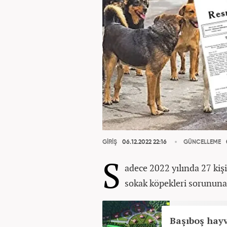
GİRİŞ
06.12.2022 22:16
GÜNCELLEME
S
adece 2022 yılında 27 ki
sokak köpekleri sorununa 
Başıboş hayv