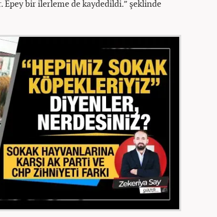
 Epey bir ilerleme de kaydedildi.” şeklinde