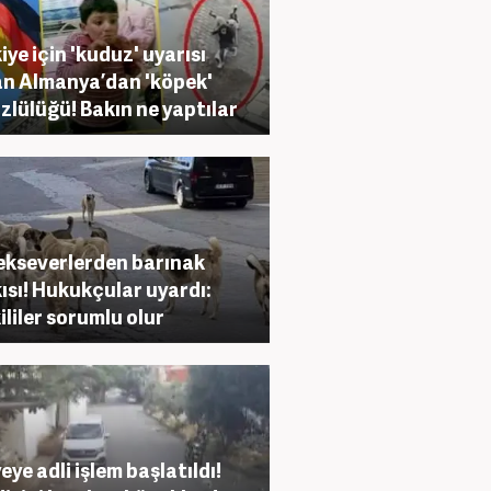
iye için 'kuduz' uyarısı
n Almanya’dan 'köpek'
üzlülüğü! Bakın ne yaptılar
kseverlerden barınak
ısı! Hukukçular uyardı:
ililer sorumlu olur
eye adli işlem başlatıldı!