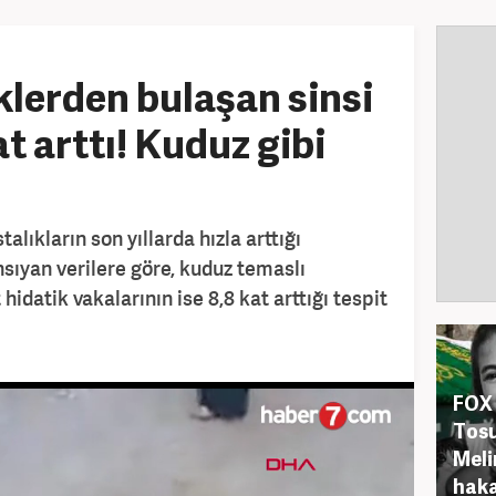
lerden bulaşan sinsi
at arttı! Kuduz gibi
lıkların son yıllarda hızla arttığı
ansıyan verilere göre, kuduz temaslı
t hidatik vakalarının ise 8,8 kat arttığı tespit
FOX 
Tosu
Meli
hak