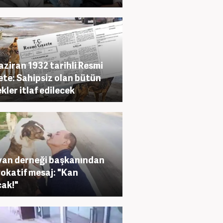
aziran 1932 tarihli Resmi
te: Sahipsiz olan bütün
kler itlaf edilecek
an derneği başkanından
okatif mesaj: "Kan
ak!"