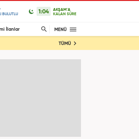
AKŞAM'A
1:04
I BULUTLU
KALAN SÜRE
mi İlanlar
MENÜ
TÜMÜ