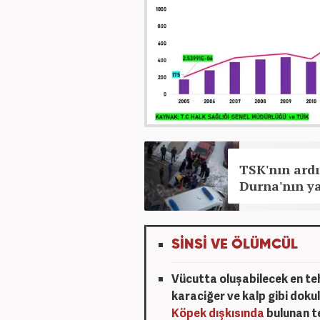
TSK'nın ardı
Durna'nın ya
SİNSİ VE ÖLÜMCÜL
Vücutta oluşabilecek en tehl
karaciğer ve kalp gibi doku
Köpek dışkısında
bulunan te