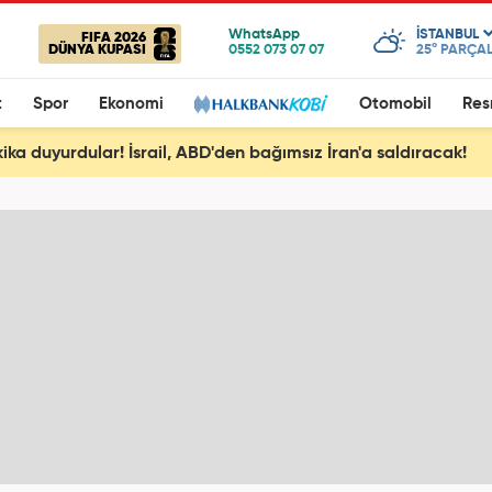
ISTANBUL
FIFA 2026
DÜNYA KUPASI
25°
PARÇAL
t
Spor
Ekonomi
Otomobil
Res
ika duyurdular! İsrail, ABD'den bağımsız İran'a saldıracak!