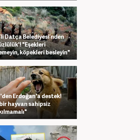
li Datça Belediyesi’nden
üzlülük'! "Eşekleri
emeyin, köpekleri besleyin"
den Erdoğan'a destek!
bir hayvan sahipsiz
kılmamalı"