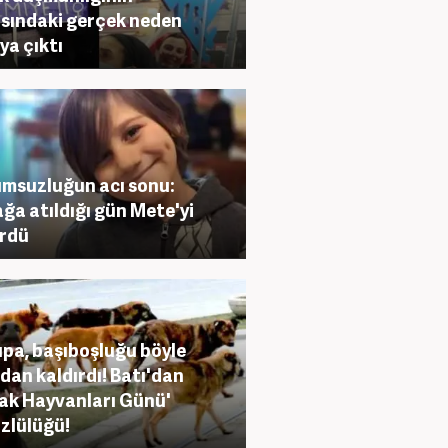
sındaki gerçek neden
ya çıktı
msuzluğun acı sonu:
ğa atıldığı gün Mete'yi
rdü
pa, başıboşluğu böyle
dan kaldırdı! Batı'dan
ak Hayvanları Günü'
üzlülüğü!