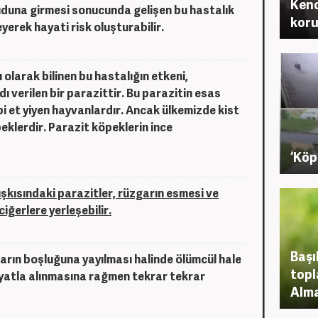
Kend
uduna girmesi sonucunda gelişen bu hastalık
koru
leyerek hayati risk oluşturabilir.
 olarak bilinen bu hastalığın etkeni,
 verilen bir parazittir. Bu parazitin esas
ibi et yiyen hayvanlardır. Ancak ülkemizde kist
peklerdir. Parazit köpeklerin ince
‘Köp
kısındaki parazitler, rüzgarın esmesi ve
iğerlere yerleşebilir.
Başı
karın boşluğuna yayılması halinde ölümcül hale
topl
liyatla alınmasına rağmen tekrar tekrar
Alma