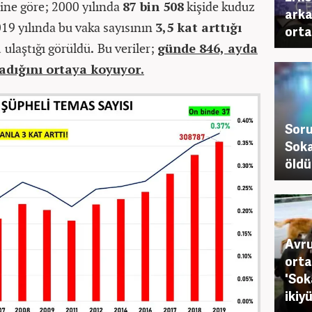
rine göre;
2000 yılında
87 bin 508
kişide kuduz
arka
19 yılında bu vaka sayısının
3,5 kat arttığı
orta
a
ulaştığı görüldü
.
Bu veriler;
günde 846, ayda
radığını ortaya koyuyor.
Soru
Soka
öldü
Avru
orta
'Sok
ikiy