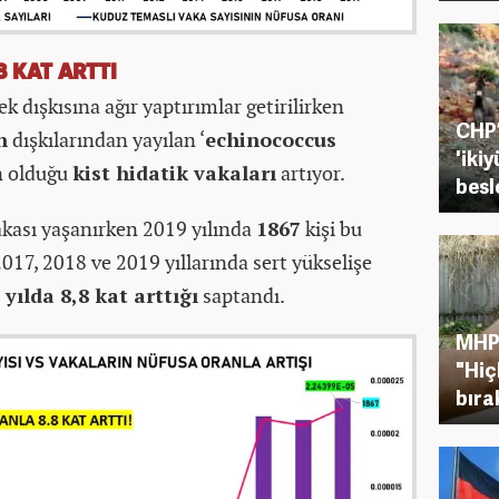
8 KAT ARTTI
 dışkısına ağır yaptırımlar getirilirken
CHP’
n
dışkılarından yayılan ‘
echinococcus
'ikiy
n olduğu
kist hidatik vakaları
artıyor.
besl
vakası yaşanırken 2019 yılında
1867
kişi bu
2017, 2018 ve 2019 yıllarında sert yükselişe
 yılda 8,8 kat arttığı
saptandı.
MHP'
"Hiç
bıra