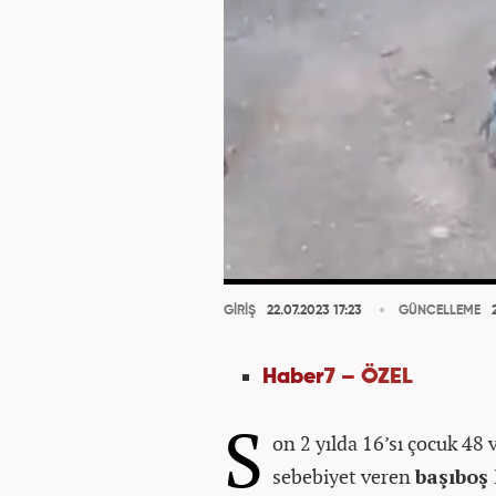
GİRİŞ
22.07.2023 17:23
GÜNCELLEME
2
Haber
7 – ÖZEL
S
on 2 yılda 16’sı çocuk 4
sebebiyet veren
başıboş