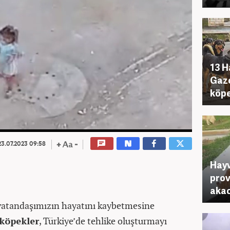
13 H
Gaze
köpe
3.07.2023 09:58
Hayv
prov
akac
8 vatandaşımızın hayatını kaybetmesine
 köpekler
, Türkiye’de tehlike oluşturmayı