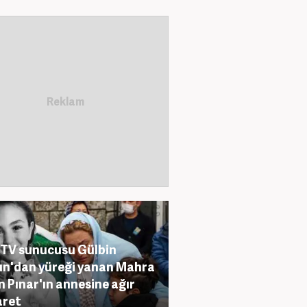
TV sunucusu Gülbin
n'dan yüreği yanan Mahra
n Pınar'ın annesine ağır
aret