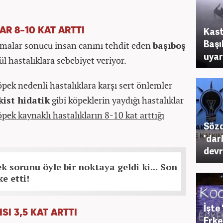
Kast
R 8-10 KAT ARTTI
Başı
anmalar sonucu insan canını tehdit eden
başıboş
uyar
l hastalıklara sebebiyet veriyor.
öpek nedenli hastalıklara karşı sert önlemler
kist hidatik
gibi köpeklerin yaydığı hastalıklar
öpek kaynaklı hastalıkların 8-10 kat arttığı
Sözd
'dar
devri
k sorunu öyle bir noktaya geldi ki... Son
e etti!
İşte
SI 3,5 KAT ARTTI
Erke