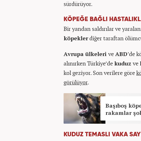
sürdürüyor.
KÖPEĞE BAĞLI HASTALIKLA
Bir yandan saldırılar ve yaral
köpekler
diğer taraftan ölümcü
Avrupa ülkeleri
ve
ABD
’de k
alınırken Türkiye’de
kuduz
ve
kol geziyor. Son verilere göre
k
görülüyor
.
Başıboş köpe
rakamlar şok
KUDUZ TEMASLI VAKA SAYI