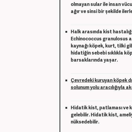
olmayan sular ile insan vüc
ağır ve sinsi bir şekilde iler
Halk arasında kist hastalığı
Echinococcus granulosus adı
kaynağı köpek, kurt, tilki g
hidatiğin sebebi sıklıkla kö
barsaklarında yaşar.
Çevredeki kuruyan köpek dış
solunum yolu aracılığıyla akc
Hidatik kist, patlaması ve 
gelebilir. Hidatik kist, ame
nüksedebilir.