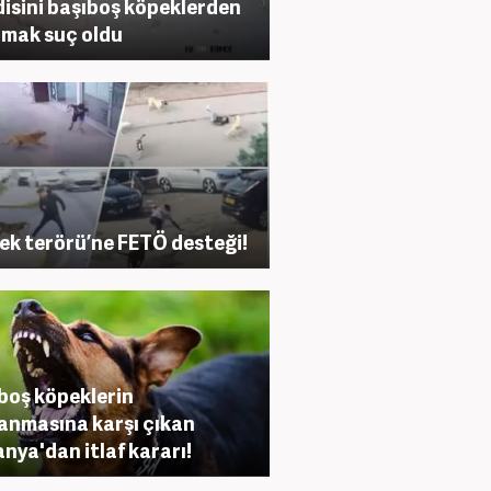
isini başıboş köpeklerden
mak suç oldu
ek terörü’ne FETÖ desteği!
boş köpeklerin
anmasına karşı çıkan
nya'dan itlaf kararı!