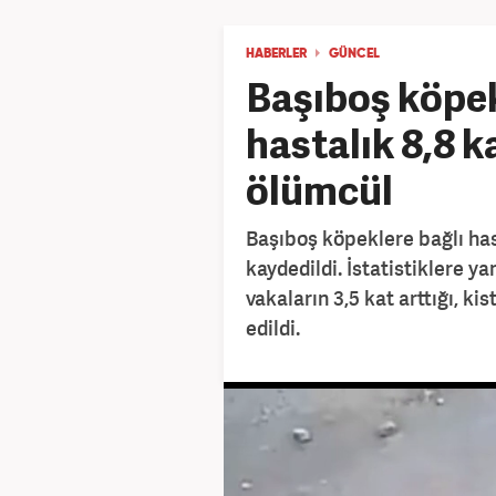
HABERLER
GÜNCEL
Başıboş köpek
hastalık 8,8 k
ölümcül
Başıboş köpeklere bağlı hasta
kaydedildi. İstatistiklere y
vakaların 3,5 kat arttığı, kis
edildi.