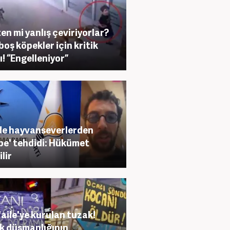
en mi yanlış çeviriyorlar?
boş köpekler için kritik
ı! “Engelleniyor”
e hayvanseverlerden
be' tehdidi: Hükümet
lir
 'aile'ye kurulan tuzak!
k düşmanlığının