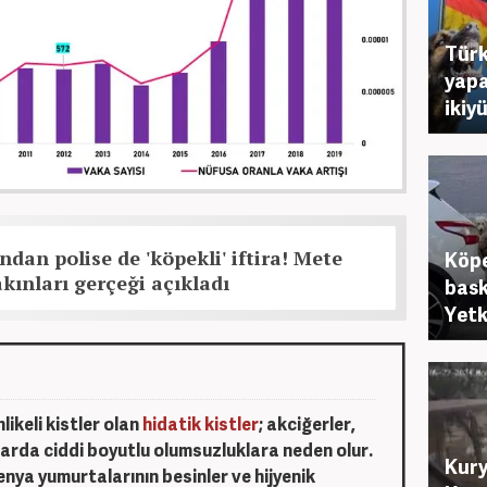
Türk
yapa
ikiy
ndan polise de 'köpekli' iftira! Mete
Köpe
kınları gerçeği açıkladı
bask
Yetk
ikeli kistler olan
hidatik kistler
; akciğerler,
larda ciddi boyutlu olumsuzluklara neden olur.
Kury
nya yumurtalarının besinler ve hijyenik