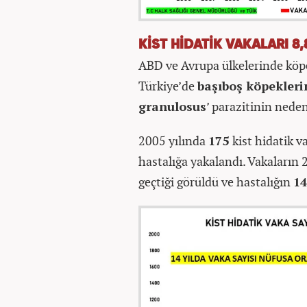
KİST HİDATİK VAKALARI 8,
ABD ve Avrupa ülkelerinde köpek
Türkiye’de
başıboş köpekleri
granulosus
’ parazitinin nede
2005 yılında
175
kist hidatik 
hastalığa yakalandı. Vakaların 
geçtiği görüldü ve hastalığın
14