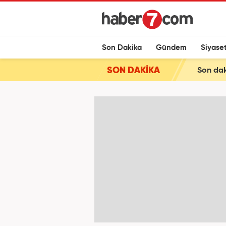
Son Dakika
Gündem
Siyase
SON DAKİKA
Son dak