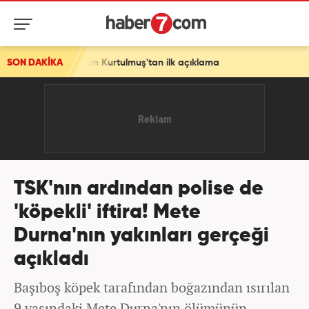
rtulmuş'tan ilk açıklama
SON DAKİKA
TSK'nın ardından polise de
'köpekli' iftira! Mete
Durna'nın yakınları gerçeği
açıkladı
Başıboş köpek tarafından boğazından ısırılan
9 yaşındaki Mete Durna'nın ölümünün