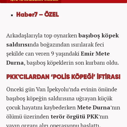
Haber7 – ÖZEL
Arkadaşlarıyla top oynarken
başıboş köpek
saldırısı
nda boğazından ısırılarak feci
şekilde can veren 9 yaşındaki
Emir Mete
Durna
, başıboş köpeklerin son kurbanı oldu.
PKK'CILARDAN ‘POLİS KÖPEĞİ’ İFTİRASI
Önceki gün Van İpekyolu’nda evinin önünde
başıboş köpeğin saldırısına uğrayan küçük
çocuk hayatını kaybederken
Mete Durna
’nın
ölümü üzerinden
terör örgütü PKK
’nın
yayın organı algı operasyonu başlattı.