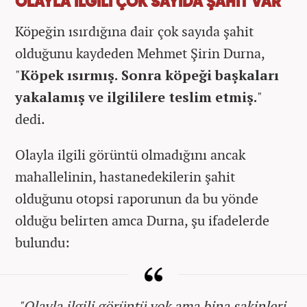
OLAYLA İLGİLİ ÇOK SAYIDA ŞAHİT VAR
Köpeğin ısırdığına dair çok sayıda şahit
olduğunu kaydeden Mehmet Şirin Durna,
"
Köpek ısırmış. Sonra köpeği başkaları
yakalamış ve ilgililere teslim etmiş.
"
dedi.
Olayla ilgili görüntü olmadığını ancak
mahallelinin, hastanedekilerin şahit
olduğunu otopsi raporunun da bu yönde
olduğu belirten amca Durna, şu ifadelerde
bulundu:
"
Olayla ilgili görüntü yok ama bina sakinleri,