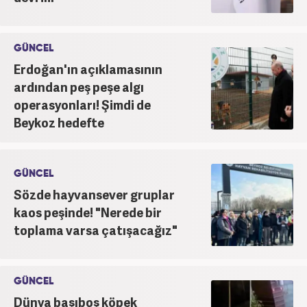
GÜNCEL
Erdoğan'ın açıklamasının
ardından peş peşe algı
operasyonları! Şimdi de
Beykoz hedefte
GÜNCEL
Sözde hayvansever gruplar
kaos peşinde! "Nerede bir
toplama varsa çatışacağız"
GÜNCEL
Dünya başıboş köpek