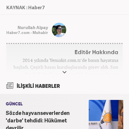
KAYNAK : Haber7
Nurullah Alpay
Haber7.com - Muhabir
Editör Hakkında
2014 yılında Yeniakit.com.tr'de basın hayatına
başladı. Çeşitli basın kuruluşlarında görev aldı. Son
olarak Haber7.com’da mesleki hayatına devam
etmektedir.
İLİŞKİLİ HABERLER
GÜNCEL
Sözde hayvanseverlerden
'darbe' tehdidi: Hükümet
devrilir