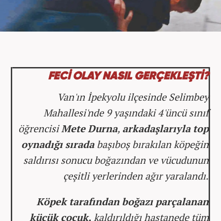
FECİ OLAY NASIL GERÇEKLEŞTİ?
Van'ın İpekyolu ilçesinde Selimbey
Mahallesi'nde 9 yaşındaki 4'üncü sınıf
öğrencisi
Mete Durna
,
arkadaşlarıyla top
oynadığı sırada
başıboş bırakılan köpeğin
saldırısı sonucu boğazından ve vücudunun
çeşitli yerlerinden ağır yaralandı.
Köpek tarafından boğazı parçalanan
küçük çocuk,
kaldırıldığı hastanede tüm