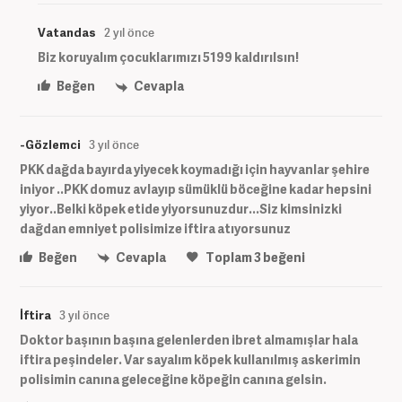
Vatandas
2 yıl önce
Biz koruyalım çocuklarımızı 5199 kaldırılsın!
Beğen
Cevapla
-Gözlemci
3 yıl önce
PKK dağda bayırda yiyecek koymadığı için hayvanlar şehire
iniyor ..PKK domuz avlayıp sümüklü böceğine kadar hepsini
yiyor..Belki köpek etide yiyorsunuzdur...Siz kimsinizki
dağdan emniyet polisimize iftira atıyorsunuz
Beğen
Cevapla
Toplam
3
beğeni
İftira
3 yıl önce
Doktor başının başına gelenlerden ibret almamışlar hala
iftira peşindeler. Var sayalım köpek kullanılmış askerimin
polisimin canına geleceğine köpeğin canına gelsin.