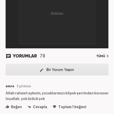
78
YORUMLAR
TÜMÜ
Bir Yorum Yapın
emre
3 yıl önce
Allah rahmet eylesin, çocuklarımızı köpek şerrinden korusun
inşallah. çok üzücü çok
Beğen
Cevapla
Toplam
1
beğeni