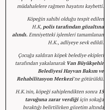
müdahalelere rağmen hayatını kaybetti.
Köpeğin sahibi olduğu tespit edilen
H.K,
polis tarafından gözaltına
alındı.
Emniyetteki işlemleri tamamlanan
H.K., adliyeye sevk edildi.
Çocuğa saldıran köpek belediye ekipleri
tarafından yakalanarak
Van Büyükşehir
Belediyesi Hayvan Bakım ve
Rehabilitasyon Merkezi'
ne götürüldü.
H.K.'nin, köpeği sahiplendikten sonra
15
tavuğuna zarar verdiği
için sokağa
bıraktığı belirtilirken gözetim altında