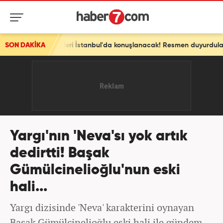
rleri İstanbul'da konuşlanacak! Resmen duyurdular
SON DAKİKA
Yargı'nın 'Neva'sı yok artık
dedirtti! Başak
Gümülcinelioğlu'nun eski
hali...
Yargı dizisinde 'Neva' karakterini oynayan
Başak Gümülcinelioğlu eski hali ile gündem