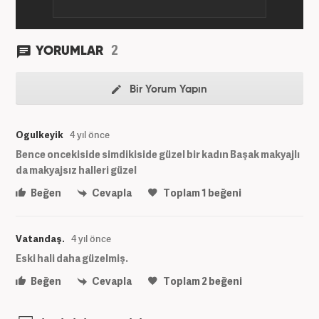
2
YORUMLAR
Bir Yorum Yapın
Ogulkeyik
4 yıl önce
Bence oncekiside simdikiside güzel bir kadın Başak makyajlı
da makyajsız halleri güzel
Beğen
Cevapla
Toplam
1
beğeni
Vatandaş.
4 yıl önce
Eski hali daha güzelmiş.
Beğen
Cevapla
Toplam
2
beğeni