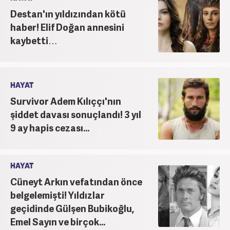
Destan'ın yıldızından kötü
haber! Elif Doğan annesini
kaybetti…
HAYAT
Survivor Adem Kılıççı'nın
şiddet davası sonuçlandı! 3 yıl
9 ay hapis cezası...
HAYAT
Cüneyt Arkın vefatından önce
belgelemişti! Yıldızlar
geçidinde Gülşen Bubikoğlu,
Emel Sayın ve birçok...