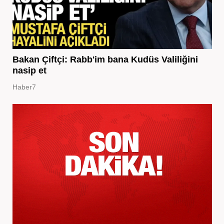
Bakan Çiftçi: Rabb'im bana Kudüs Valiliğini
nasip et
Haber7