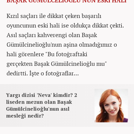
BAŞAK GÜMÜLCELİOĞLU'NUN ESKİ HALİ
Kızıl saçları ile dikkat çeken başarılı
oyuncunun eski hali ise oldukça dikkat çekti.
Asıl saçları kahverengi olan Başak
Gümülcinelioğlu'nun aşina olmadığımız o
hali görenlere "Bu fotoğraftaki
gerçekten Başak Gümülcinelioğlu mu"
dedirtti. İşte o fotoğraflar...
Yargı dizisi 'Neva' kimdir? 2
liseden mezun olan Başak
Gümülcinelioğlu'nun asıl
mesleği nedir?