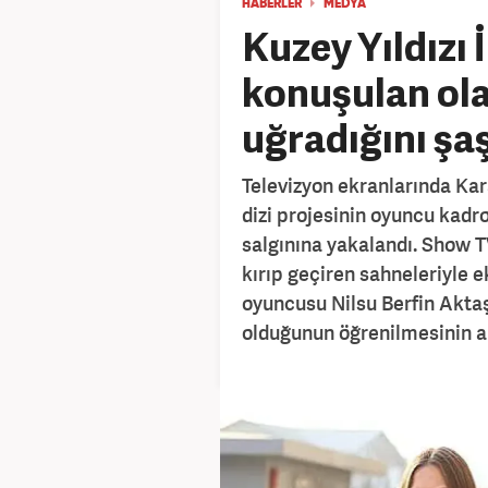
HABERLER
MEDYA
Kuzey Yıldızı 
konuşulan ola
uğradığını şaş
Televizyon ekranlarında Kara
dizi projesinin oyuncu kadr
salgınına yakalandı. Show T
kırıp geçiren sahneleriyle e
oyuncusu Nilsu Berfin Aktaş
olduğunun öğrenilmesinin a