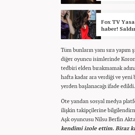
Fox TV Yasa
haber! Saldır
Tüm bunların yanı sıra yapım şi
diğer oyuncu isimlerinde Kor
tedbiri elden bırakmamak adına
hafta kadar ara verdiği ve yeni
yerden başlanacağı ifade edildi
Öte yandan sosyal medya platf
ilişkin takipçilerine bilgilend
Aşk oyuncusu Nilsu Berfin Akt
kendimi izole ettim. Biraz k