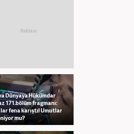
ıya Dünyaya Hükümdar
z 171.bölüm fragmanı:
lar fena karıştı! Umutlar
niyor mu?