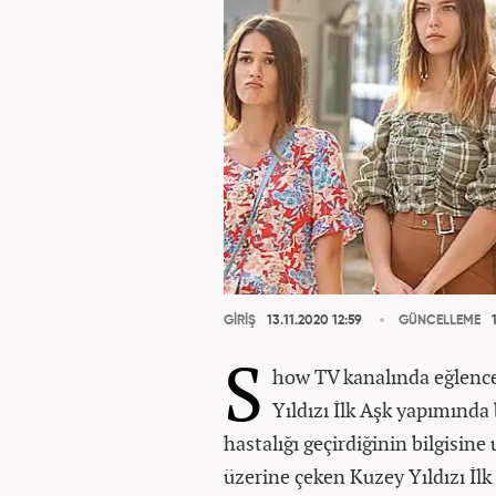
GİRİŞ
13.11.2020 12:59
GÜNCELLEME
1
S
how TV kanalında eğlencel
Yıldızı İlk Aşk yapımında
hastalığı geçirdiğinin bilgisine
üzerine çeken Kuzey Yıldızı İlk