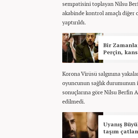
sempatisini toplayan Nilsu Ber
akabinde kontrol amaçlı diğer 
yaptırıldı.
Bir Zamanlar
Perçin, kans
Korona Virüsü salgınına yakala
oyuncunun sağlık durumunun iyi
sonuçlarına göre Nilsu Berfin 
edilmedi.
Uyanış Büyük
taşım çatlam