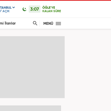
STANBUL
ÖĞLE'YE
3:07
6°
AÇIK
KALAN SÜRE
mi İlanlar
MENÜ