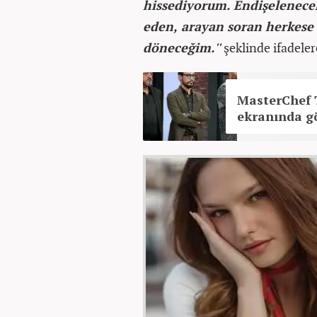
hissediyorum. Endişelenece
eden, arayan soran herkese 
döneceğim.''
şeklinde ifadeler
MasterChef T
ekranında gö