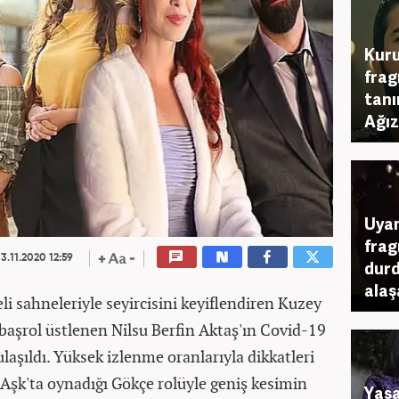
Kuru
frag
tanı
Ağız
Uyan
frag
3.11.2020 12:59
durd
alaşa
i sahneleriyle seyircisini keyiflendiren Kuzey
 başrol üstlenen Nilsu Berfin Aktaş'ın Covid-19
 ulaşıldı. Yüksek izlenme oranlarıyla dikkatleri
 Aşk'ta oynadığı Gökçe rolüyle geniş kesimin
Yas