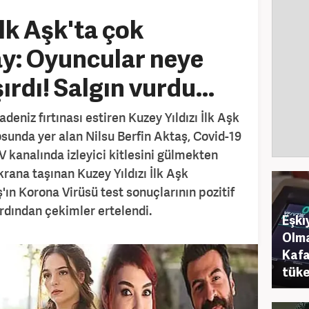
İlk Aşk'ta çok
y: Oyuncular neye
ırdı! Salgın vurdu...
deniz fırtınası estiren Kuzey Yıldızı İlk Aşk
osunda yer alan Nilsu Berfin Aktaş, Covid-19
V kanalında izleyici kitlesini gülmekten
krana taşınan Kuzey Yıldızı İlk Aşk
'ın Korona Virüsü test sonuçlarının pozitif
rdından çekimler ertelendi.
Eşk
Olma
Kafa
tüke