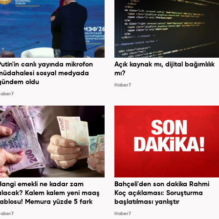
Putin'in canlı yayında mikrofon
Açık kaynak mı, dijital bağımlılık
müdahalesi sosyal medyada
mı?
gündem oldu
Haber7
aber7
Hangi emekli ne kadar zam
Bahçeli'den son dakika Rahmi
alacak? Kalem kalem yeni maaş
Koç açıklaması: Soruşturma
tablosu! Memura yüzde 5 fark
başlatılması yanlıştır
aber7
Haber7