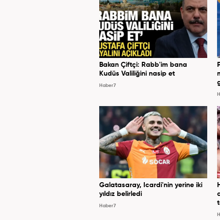
Bakan Çiftçi: Rabb'im bana
Kudüs Valiliğini nasip et
Haber7
H
Galatasaray, Icardi'nin yerine iki
yıldız belirledi
Haber7
H