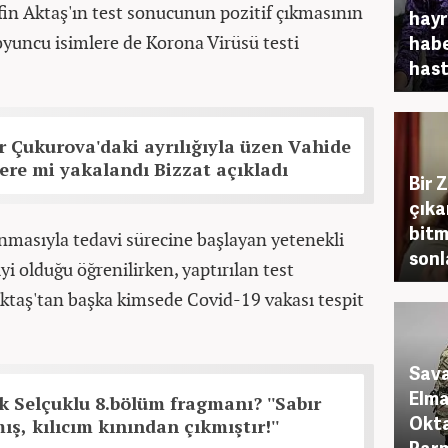
fin Aktaş'ın test sonucunun pozitif çıkmasının
hayr
oyuncu isimlere de Korona Virüsü testi
habe
hast
 Çukurova'daki ayrılığıyla üzen Vahide
ere mi yakalandı Bizzat açıkladı
Bir 
çıka
bitm
nmasıyla tedavi sürecine başlayan yetenekli
sonl
 olduğu öğrenilirken, yaptırılan test
Aktaş'tan başka kimsede Covid-19 vakası tespit
Sava
Elma
 Selçuklu 8.bölüm fragmanı? ''Sabır
Okta
ış, kılıcım kınından çıkmıştır!''
Parm