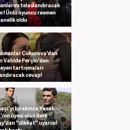
anlarını telaşlandıracak
r! Ünlü oyuncu resmen
anelik oldu
Zamanlar Çukurova'dan
n Vahide Perçin'den
eyen tartışmaları
andıracak cevap!
şçı'yı bırakınca Yasak
'nın üyesi olan Berk
y'dan ''dikkat'' uyarısı!
ak bastı