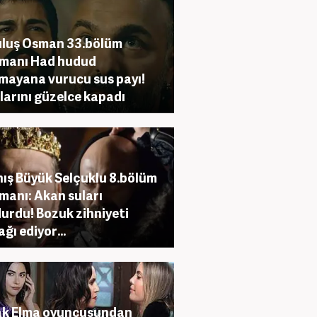
luş Osman 33.bölüm
manı Had hudud
mayana vurucu sus payı!
larını güzelce kapadı
ış Büyük Selçuklu 8.bölüm
manı: Akan suları
urdu! Bozuk zihniyeti
ğı ediyor...
ak Elma oyuncusundan