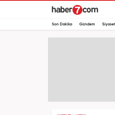
Son Dakika
Gündem
Siyase