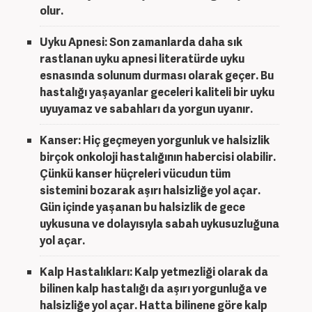
olur.
Uyku Apnesi
: Son zamanlarda daha sık
rastlanan uyku apnesi literatürde uyku
esnasında solunum durması olarak geçer. Bu
hastalığı yaşayanlar geceleri kaliteli bir uyku
uyuyamaz ve sabahları da yorgun uyanır.
Kanser
: Hiç geçmeyen yorgunluk ve halsizlik
birçok onkoloji hastalığının habercisi olabilir.
Çünkü kanser hüçreleri vücudun tüm
sistemini bozarak aşırı halsizliğe yol açar.
Gün içinde yaşanan bu halsizlik de gece
uykusuna ve dolayısıyla sabah uykusuzluğuna
yol açar.
Kalp Hastalıkları
: Kalp yetmezliği olarak da
bilinen kalp hastalığı da aşırı yorgunluğa ve
halsizliğe yol açar. Hatta bilinene göre kalp