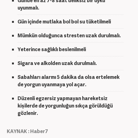
Günde en az 7-8 saat deliksiz bir uyku
uyunmalı.
Gün içinde mutlaka bol bol su tüketilmeli
Mümkün olduğunca stresten uzak durulmalı.
Yeterince sağlıklı beslenilmeli
Sigara ve alkolden uzak durulmalı.
Sabahları alarmı 5 dakika da olsa ertelemek
de yorgun uyanmaya yol açar.
Düzenli egzersiz yapmayan hareketsiz
kişilerde de yorgunluğun sıkça görüldüğü
gözlenir.
KAYNAK : Haber7