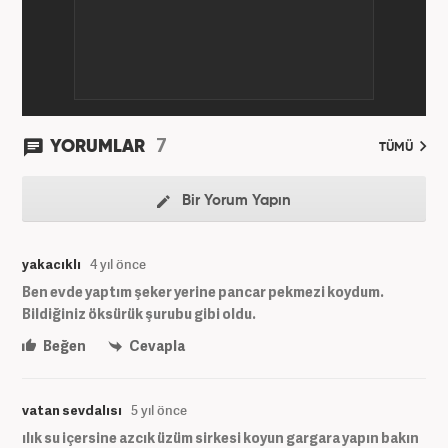
7
YORUMLAR
TÜMÜ
Bir Yorum Yapın
yakacıklı
4 yıl önce
Ben evde yaptım şeker yerine pancar pekmezi koydum.
Bildiğiniz öksürük şurubu gibi oldu.
Beğen
Cevapla
vatan sevdalısı
5 yıl önce
ılık su içersine azcık üzüm sirkesi koyun gargara yapın bakın