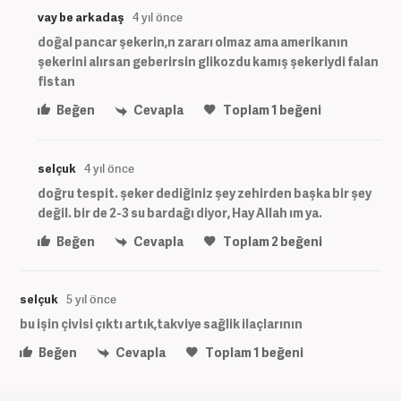
vay be arkadaş
4 yıl önce
doğal pancar şekerin,n zararı olmaz ama amerikanın
şekerini alırsan geberirsin glikozdu kamış şekeriydi falan
fistan
Beğen
Cevapla
Toplam
1
beğeni
selçuk
4 yıl önce
doğru tespit. şeker dediğiniz şey zehirden başka bir şey
değil. bir de 2-3 su bardağı diyor, Hay Allah ım ya.
Beğen
Cevapla
Toplam
2
beğeni
selçuk
5 yıl önce
bu işin çivisi çıktı artık,takviye sağlik ilaçlarının
Beğen
Cevapla
Toplam
1
beğeni