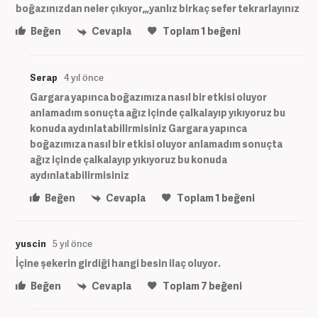
boğazınızdan neler çıkıyor,,,yanlız birkaç sefer tekrarlayınız
Beğen
Cevapla
Toplam
1
beğeni
Serap
4 yıl önce
Gargara yapınca boğazımıza nasıl bir etkisi oluyor
anlamadım sonuçta ağız içinde çalkalayıp yıkıyoruz bu
konuda aydınlatabilirmisiniz Gargara yapınca
boğazımıza nasıl bir etkisi oluyor anlamadım sonuçta
ağız içinde çalkalayıp yıkıyoruz bu konuda
aydınlatabilirmisiniz
Beğen
Cevapla
Toplam
1
beğeni
yuscin
5 yıl önce
İçine şekerin girdiği hangi besin ilaç oluyor.
Beğen
Cevapla
Toplam
7
beğeni