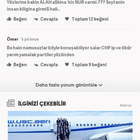
Yüzlerine bakin ALAH a$kina´hic NUR varmi.??? $eytanin
insan kiligina girmi$ hali..
Beğen
Cevapla
Toplam
12
beğeni
Ömer
5 yıl önce
Bu hain namusuzlar böyle konuşabiliyor salar CHP ip ve öbür
yarım yamalak partiler yüzünden
Beğen
Cevapla
Toplam
9
beğeni
Daha fazla yorum görüntüle
İLGİNİZİ ÇEKEBİLİR
Makroo