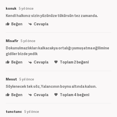
konuk
5 yıl önce
Kendi halkınız sizin yüzünüze tükürsün tez zamanda.
Beğen
Cevapla
Misafir
5 yıl önce
Dokunulmazlıkları kalkacakya ortalığı yumuşatma eğilimine
gidiler bizde yedik
Beğen
Cevapla
Toplam
2
beğeni
Mesut
5 yıl önce
Söylenecek tek söz, Yalancının boynu altında kalsın.
Beğen
Cevapla
Toplam
4
beğeni
tunctunc
5 yıl önce