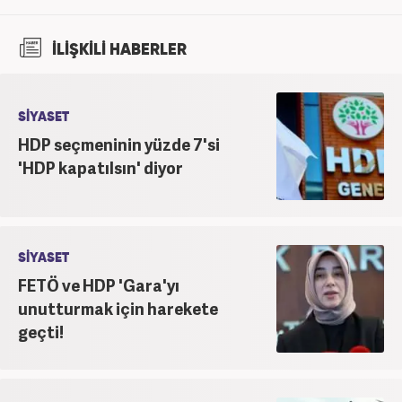
İLİŞKİLİ HABERLER
SİYASET
HDP seçmeninin yüzde 7'si
'HDP kapatılsın' diyor
SİYASET
FETÖ ve HDP 'Gara'yı
unutturmak için harekete
geçti!