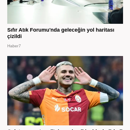
Sıfır Atık Forumu'nda geleceğin yol haritası
çizildi
Haber7