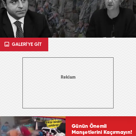
GALERİ'YE GİT