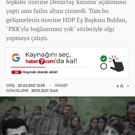
tepkiler üzerine Demirtaş 'kınama' açıklaması
yaptı ama failin altını çizmedi. Tüm bu
gelişmelerin üzerine HDP Eş Başkanı Buldan,
"PKK'yla bağlantımız yok" sözleriyle algı
yapmaya çalıştı.
GİRİŞ
20.02.2021 12:35
SİYASET
GÜNCELLEME
29.03.2021 12:40