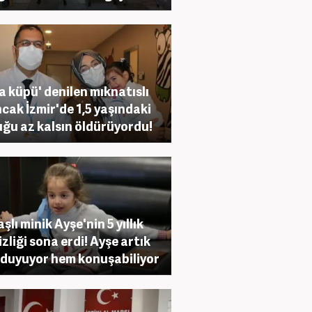
a küpü' denilen mıknatıslı
cak İzmir'de 1,5 yaşındaki
ğu az kalsın öldürüyordu!
şlı minik Ayşe'nin 5 yıllık
izliği sona erdi! Ayşe artık
duyuyor hem konuşabiliyor