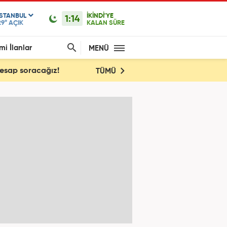
ISTANBUL
İKİNDİ'YE
1:14
29°
AÇIK
KALAN SÜRE
mi İlanlar
MENÜ
Hesap soracağız!
TÜMÜ