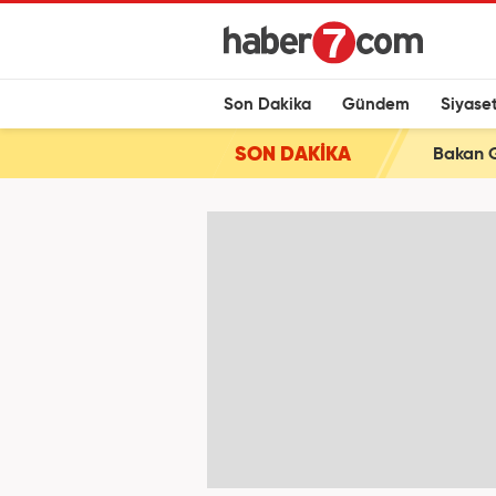
Son Dakika
Gündem
Siyase
SON DAKİKA
Bakan G