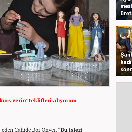
mesl
üret
Şanl
kadı
sonr
urs verin' teklifleri alıyorum
de eden Cahide Bor Önver,
“Bu işleri