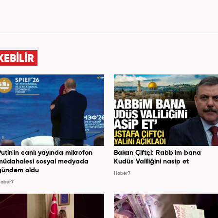
KEBİLİR
Putin'in canlı yayında mikrofon
Bakan Çiftçi: Rabb'im bana
müdahalesi sosyal medyada
Kudüs Valiliğini nasip et
gündem oldu
Haber7
aber7