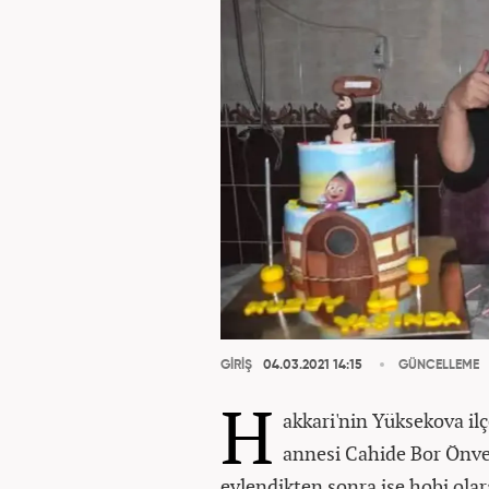
GİRİŞ
04.03.2021 14:15
GÜNCELLEME
H
akkari'nin Yüksekova il
annesi Cahide Bor Önve
evlendikten sonra ise hobi olar