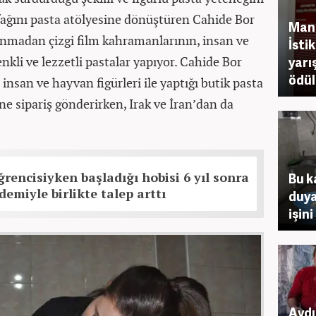
utfağını pasta atölyesine dönüştüren Cahide Bor
Mani
lanmadan çizgi film kahramanlarının, insan ve
İsti
enkli ve lezzetli pastalar yapıyor. Cahide Bor
yarı
ödül
insan ve hayvan figürleri ile yaptığı butik pasta
ine sipariş gönderirken, Irak ve İran’dan da
ğrencisiyken başladığı hobisi 6 yıl sonra
Bu k
demiyle birlikte talep arttı
duya
işin
Aydı