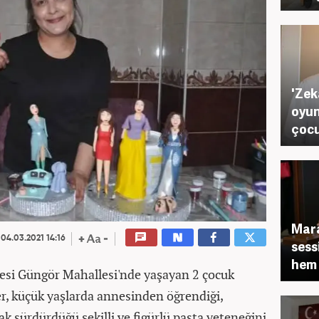
'Zek
oyun
çocu
Mara
04.03.2021 14:16
sess
hem 
çesi Güngör Mahallesi'nde yaşayan 2 çocuk
r, küçük yaşlarda annesinden öğrendiği,
ak sürdürdüğü şekilli ve figürlü pasta yeteneğini