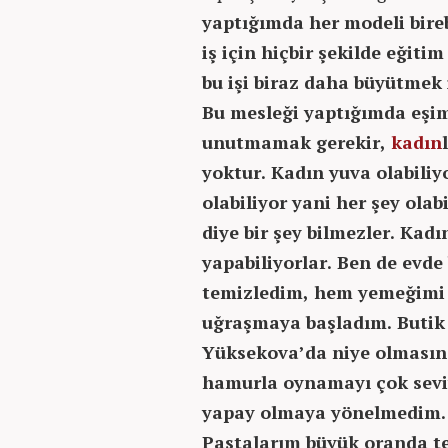
yaptığımda her modeli bire
iş için hiçbir şekilde eği
bu işi biraz daha büyütmek 
Bu mesleği yaptığımda eşim
unutmamak gerekir,
kadın
yoktur. Kadın yuva olabiliy
olabiliyor yani her şey ola
diye bir şey bilmezler. Kadı
yapabiliyorlar. Ben de evde
temizledim, hem yemeğimi 
uğraşmaya başladım. Butik
Yüksekova’da niye olmasın 
hamurla oynamayı çok sevi
yapay olmaya yönelmedim. Ş
Pastalarım büyük oranda te