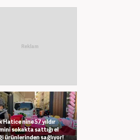
k Hatice nine 57 yıldır
mini sokakta sattığı el
i ürünlerinden sağlıyor!