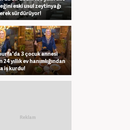
eğini eski usul zeytinyağı
erek sürdürüyor!
ıurfa'da 3 çocuk annesi
n 24 yıllık ev hanımlığından
a iş kurdu!