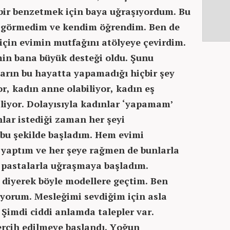
bir benzetmek için baya uğraşıyordum. Bu
tim görmedim ve kendim öğrendim. Ben de
için evimin mutfağını atölyeye çevirdim.
in bana büyük desteği oldu. Şunu
ların bu hayatta yapamadığı hiçbir şey
or, kadın anne olabiliyor, kadın eş
biliyor. Dolayısıyla kadınlar ‘yapamam’
nlar istediği zaman her şeyi
 bu şekilde başladım. Hem evimi
yaptım ve her şeye rağmen de bunlarla
 pastalarla uğraşmaya başladım.
diyerek böyle modellere geçtim. Ben
yorum. Mesleğimi sevdiğim için asla
imdi ciddi anlamda talepler var.
rcih edilmeye başlandı. Yoğun