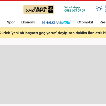
FIFA 2026
DÜNYA KUPASI
t
Spor
Ekonomi
Otomobil
Res
ürlek 'yeni bir boyuta geçiyoruz' deyip son dakika ilan etti: 