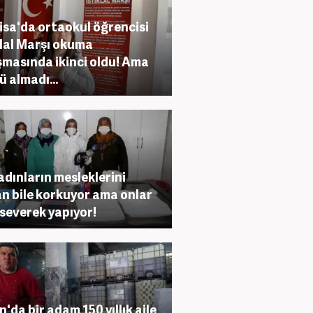
sa'da ortaokul öğrencisi
klal Marşı okuma
şmasında ikinci oldu! Ama
ü almadı...
adınların mesleklerini
n bile korkuyor ama onlar
i severek yapıyor!
n'da bir adam 150 yıllık aile