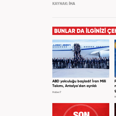
KAYNAK:
İHA
BUNLAR DA İLGİNİZİ ÇE
ABD yolculuğu başladı! İran Milli
Takımı, Antalya'dan ayrıldı
Haber7
H