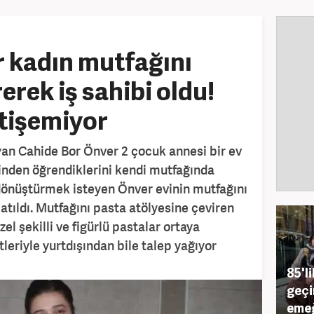
r kadın mutfağını
erek iş sahibi oldu!
etişemiyor
an Cahide Bor Önver 2 çocuk annesi bir ev
nden öğrendiklerini kendi mutfağında
 dönüştürmek isteyen Önver evinin mutfağını
 atıldı. Mutfağını pasta atölyesine çeviren
el şekilli ve figürlü pastalar ortaya
tleriyle yurtdışından bile talep yağıyor
85'li
geçi
emeğ