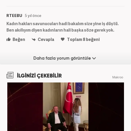
RTEEBU
5 yıl önce
Kadın hakları savunucuları hadi bakalım size yine iş düştü.
Ben akıllıyım diyen kadınların hali başka söze gerek yok.
Beğen
Cevapla
Toplam
8
beğeni
Daha fazla yorum görüntüle
İLGİNİZİ ÇEKEBİLİR
Makroo