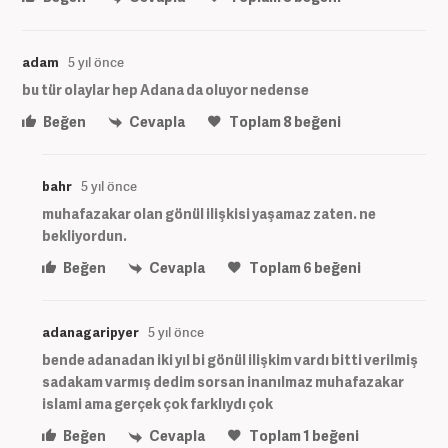
adam
5 yıl önce
bu tür olaylar hep Adana da oluyor nedense
Beğen
Cevapla
Toplam
8
beğeni
bahr
5 yıl önce
muhafazakar olan gönül ilişkisi yaşamaz zaten. ne
bekliyordun.
Beğen
Cevapla
Toplam
6
beğeni
adanagaripyer
5 yıl önce
bende adanadan iki yıl bi gönül ilişkim vardı bitti verilmiş
sadakam varmış dedim sorsan inanılmaz muhafazakar
islami ama gerçek çok farklıydı çok
Beğen
Cevapla
Toplam
1
beğeni