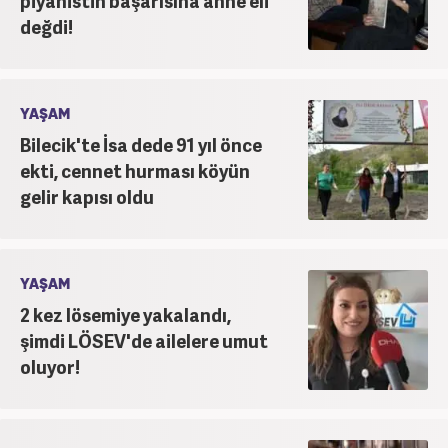
piyanistin başarısına anne eli
değdi!
YAŞAM
Bilecik'te İsa dede 91 yıl önce
ekti, cennet hurması köyün
gelir kapısı oldu
YAŞAM
2 kez lösemiye yakalandı,
şimdi LÖSEV'de ailelere umut
oluyor!