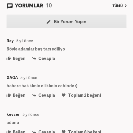
10
YORUMLAR
TÜMÜ
Bir Yorum Yapın
Bey
5 yıl önce
Böyle adamlar baş tacı ediliyo
Beğen
Cevapla
GAGA
5 yıl önce
habere bak kimin eli kimin cebinde :)
Beğen
Cevapla
Toplam
2
beğeni
kevser
5 yıl önce
adana
Beğen
Cevapla
Toplam
8
beğeni