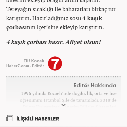
Tereyağın sıcaklığı ile baharatları birkaç tur
karıştırın. Hazırladığınız sosu
4 kaşık
çorbası
nın içerisine ekleyip karıştırın.
4 kaşık çorbası hazır. Afiyet olsun!
Elif Kocalı
Haber7.com - Editör
Editör Hakkında
1996 yılında Kocaeli’nde doğdu. İlk, orta ve lise
öğrenimini İstanbul Şile'de tamamladı. 2018’de
Düzce Üniversitesi Yönetim Bilişim Sistemleri
bölümünden mezun oldu. Kanal7 Medya Grubu’na
İLİŞKİLİ HABERLER
bağlı Haber7.com bünyesinde ‘SEO Editörü’