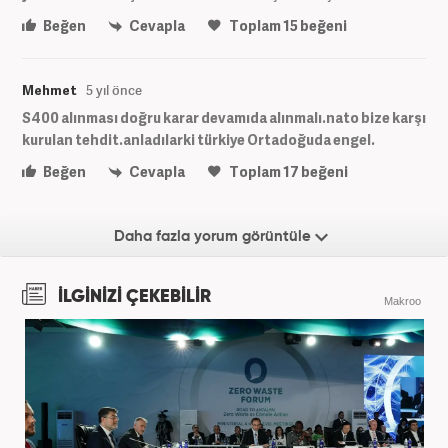
Beğen
Cevapla
Toplam
15
beğeni
Mehmet
5 yıl önce
S400 alınması doğru karar devamıda alınmalı.nato bize karşı
kurulan tehdit.anladılarki türkiye Ortadoğuda engel.
Beğen
Cevapla
Toplam
17
beğeni
Daha fazla yorum görüntüle
İLGİNİZİ ÇEKEBİLİR
Makroo