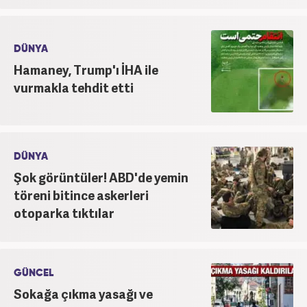
DÜNYA
Hamaney, Trump'ı İHA ile
vurmakla tehdit etti
DÜNYA
Şok görüntüler! ABD'de yemin
töreni bitince askerleri
otoparka tıktılar
GÜNCEL
Sokağa çıkma yasağı ve