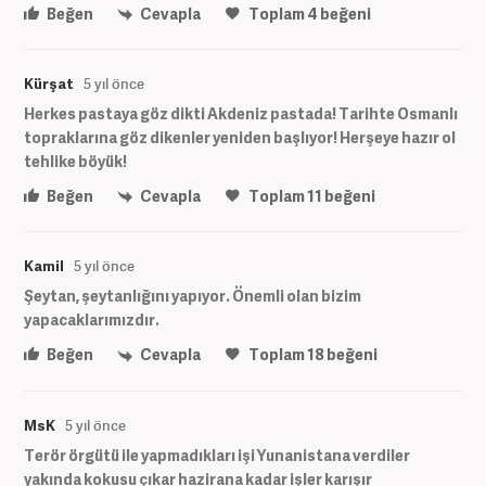
Beğen
Cevapla
Toplam
4
beğeni
Kürşat
5 yıl önce
Herkes pastaya göz dikti Akdeniz pastada! Tarihte Osmanlı
topraklarına göz dikenler yeniden başlıyor! Herşeye hazır ol
tehlike böyük!
Beğen
Cevapla
Toplam
11
beğeni
Kamil
5 yıl önce
Şeytan, şeytanlığını yapıyor. Önemli olan bizim
yapacaklarımızdır.
Beğen
Cevapla
Toplam
18
beğeni
MsK
5 yıl önce
Terör örgütü ile yapmadıkları işi Yunanistana verdiler
yakında kokusu çıkar hazirana kadar işler karışır