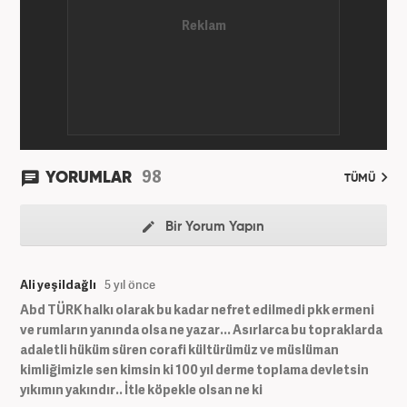
98
YORUMLAR
TÜMÜ
Bir Yorum Yapın
Ali yeşildağlı
5 yıl önce
Abd TÜRK halkı olarak bu kadar nefret edilmedi pkk ermeni
ve rumların yanında olsa ne yazar... Asırlarca bu topraklarda
adaletli hüküm süren corafi kültürümüz ve müslüman
kimliğimizle sen kimsin ki 100 yıl derme toplama devletsin
yıkımın yakındır.. İtle köpekle olsan ne ki