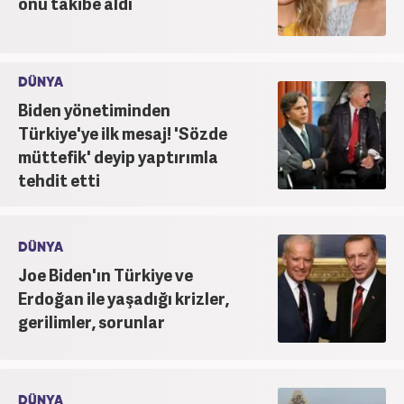
onu takibe aldı
DÜNYA
Biden yönetiminden
Türkiye'ye ilk mesaj! 'Sözde
müttefik' deyip yaptırımla
tehdit etti
DÜNYA
Joe Biden'ın Türkiye ve
Erdoğan ile yaşadığı krizler,
gerilimler, sorunlar
DÜNYA