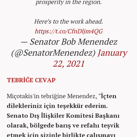
prosperity in the region.
Here’s to the work ahead.
https://t.co/CfnDljm4QG
— Senator Bob Menendez
(@SenatorMenendez)
January
22, 2021
TEBRİĞE CEVAP
Miçotakis'in tebriğine Menendez,
"İçten
dilekleriniz için teşekkür ederim.
Senato Dış İlişkiler Komitesi Başkanı
olarak, bölgede barış ve refahı teşvik
etmek için sizinle birlikte çalışmayı