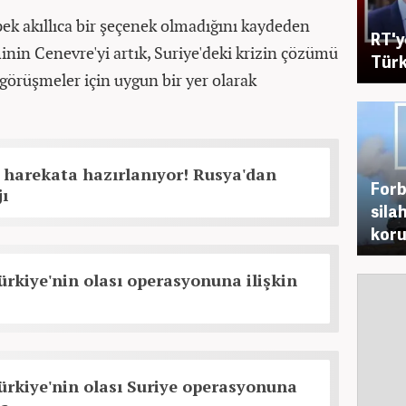
pek akıllıca bir şeçenek olmadığını kaydeden
RT'y
nin Cenevre'yi artık, Suriye'deki krizin çözümü
Türk
görüşmeler için uygun bir yer olarak
 harekata hazırlanıyor! Rusya'dan
Forb
ı
sila
kor
rkiye'nin olası operasyonuna ilişkin
rkiye'nin olası Suriye operasyonuna