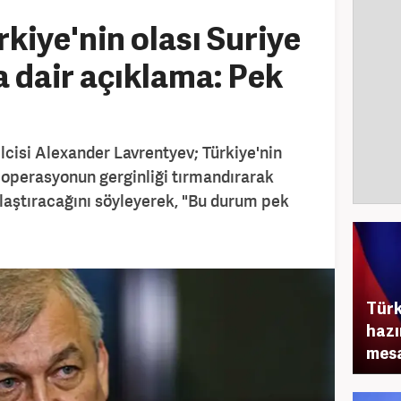
kiye'nin olası Suriye
 dair açıklama: Pek
lcisi Alexander Lavrentyev; Türkiye'nin
 operasyonun gerginliği tırmandırarak
ızlaştıracağını söyleyerek, "Bu durum pek
Türk
hazı
mesa