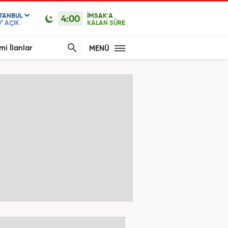
STANBUL
İMSAK'A
4:00
°
AÇIK
KALAN SÜRE
mi İlanlar
MENÜ