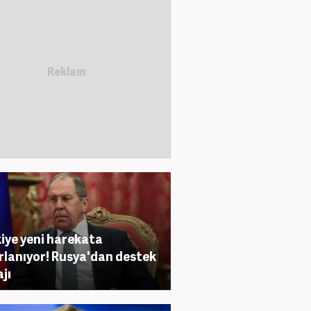
iye yeni harekata
rlanıyor! Rusya'dan destek
jı