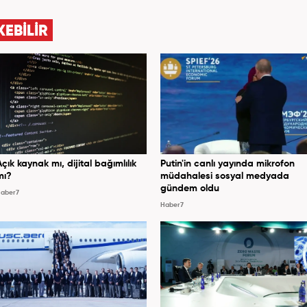
"editör" olarak devam ediyor.
KEBİLİR
Açık kaynak mı, dijital bağımlılık
Putin'in canlı yayında mikrofon
mı?
müdahalesi sosyal medyada
gündem oldu
aber7
Haber7