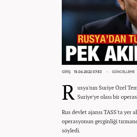
GİRİŞ
15.06.2022 07:53
GÜNCELLEME
R
usya'nın Suriye Özel Tem
Suriye'ye olası bir oper
Rus devlet ajansı TASS'ta yer 
operasyonun gerginliği tırmandı
söyledi.