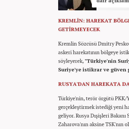
dair açıkla
KREMLİN: HAREKAT BÖLG
GETİRMEYECEK
Kremlin Sözcüsü Dmitry Peskov 
askeri harekatının bölgeye isti
söyleyerek,
"Türkiye'nin Suri
Suriye'ye istikrar ve güven
RUSYA'DAN HAREKATA DA
Türkiye'nin, terör örgütü PKK/Y
gerçekleştirmek istediği yeni h
geliyor. Rusya Dışişleri Bakanı
Zaharova'nın aksine TSK'nın ol