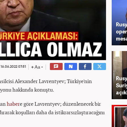
Rusy
oper
mesa
16.06.2022 07:51
Rusy
silcisi Alexander Lavrentyev; Türkiye'nin
Suri
asyonu hakkında konuştu.
açı
alan
haber
e göre
Lavrentyev;
düzenlenecek bir
rarak koşulları daha da istikrarsızlaştıracağını