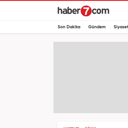
Son Dakika
Gündem
Siyase