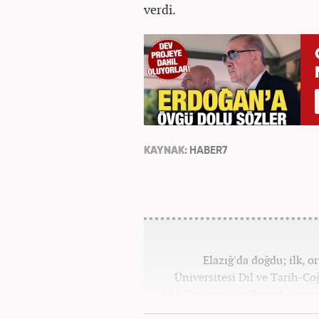
verdi.
KAYNAK:
HABER7
Elazığ'da doğdu; ilk, o
Üniversitesi Dil ve Tarih-C
oldu. Üniversite yıllarında gazet
olarak Kanal 7'de başladı;