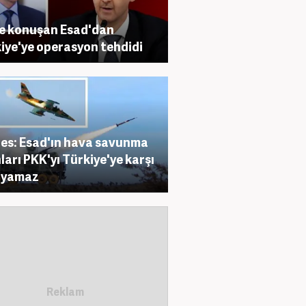
e konuşan Esad'dan
iye'ye operasyon tehdidi
es: Esad'ın hava savunma
hları PKK'yı Türkiye'ye karşı
uyamaz