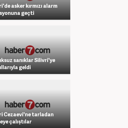
vri'de asker kırmızı alarm
syonuna geçti
ksuz sanıklar Silivri'ye
llarıyla geldi
vri Cezaevi'ne tarladan
eye çalıştılar