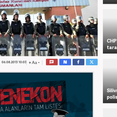
CHP'
tara
06.08.2013 10:03
Siliv
poli