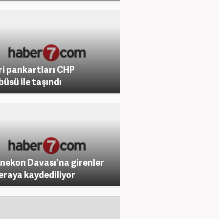
vri pankartları CHP
büsü ile taşındı
nekon Davası'na girenler
raya kaydediliyor