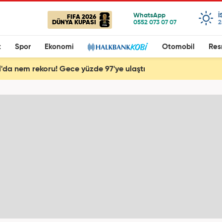
I
FIFA 2026
DÜNYA KUPASI
2
t
Spor
Ekonomi
Otomobil
Res
l'da nem rekoru! Gece yüzde 97'ye ulaştı