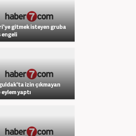
vri'ye gitmek isteyen gruba
s engeli
uldak'ta izin çıkmayan
 eylem yaptı