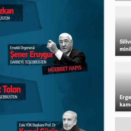
Sili
mini
Erge
kame