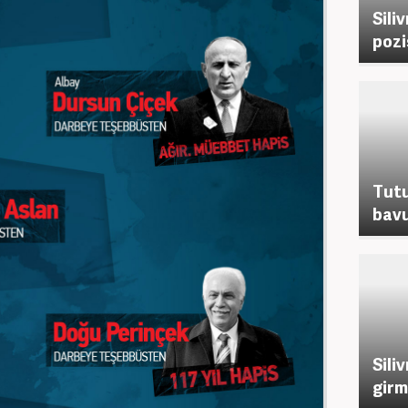
Sili
pozi
Tutu
bavu
Sili
girm