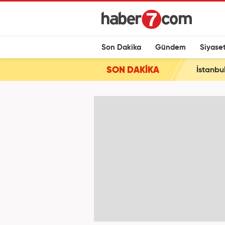
Son Dakika
Gündem
Siyase
SON DAKİKA
İstanbu