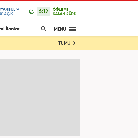
STANBUL
ÖĞLE'YE
6:12
8°
AÇIK
KALAN SÜRE
mi İlanlar
MENÜ
TÜMÜ