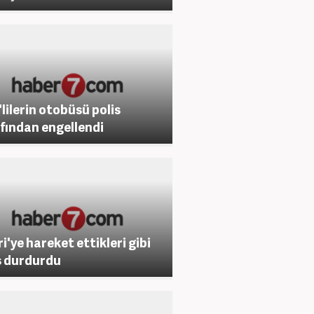
lilerin otobüsü polis
fından engellendi
ri'ye hareket ettikleri gibi
s durdurdu