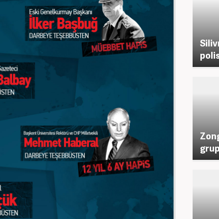
Sili
poli
Zong
grup