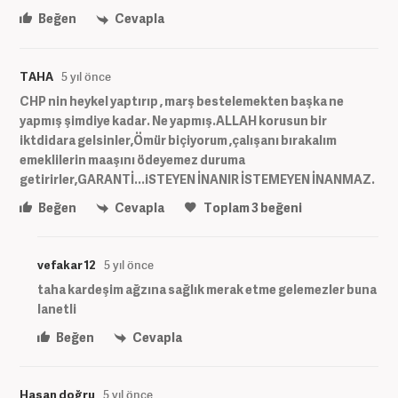
Beğen
Cevapla
TAHA
5 yıl önce
CHP nin heykel yaptırıp , marş bestelemekten başka ne
yapmış şimdiye kadar. Ne yapmış.ALLAH korusun bir
iktdidara gelsinler,Ömür biçiyorum ,çalışanı bırakalım
emeklilerin maaşını ödeyemez duruma
getirirler,GARANTİ...iSTEYEN İNANIR İSTEMEYEN İNANMAZ.
Beğen
Cevapla
Toplam
3
beğeni
vefakar 12
5 yıl önce
taha kardeşim ağzına sağlık merak etme gelemezler buna
lanetli
Beğen
Cevapla
Hasan doğru
5 yıl önce