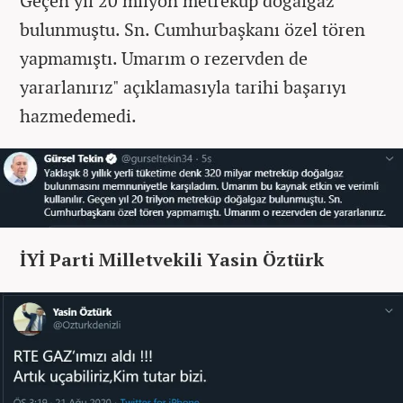
Geçen yıl 20 milyon metreküp doğalgaz
bulunmuştu. Sn. Cumhurbaşkanı özel tören
yapmamıştı. Umarım o rezervden de
yararlanırız" açıklamasıyla tarihi başarıyı
hazmedemedi.
İYİ Parti Milletvekili Yasin Öztürk