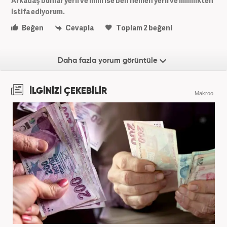
Arkadaş bunlar yerli ve milli ise ben hemen yerli ve millilikten
istifa ediyorum.
Beğen
Cevapla
Toplam
2
beğeni
Daha fazla yorum görüntüle
İLGİNİZİ ÇEKEBİLİR
Makroo