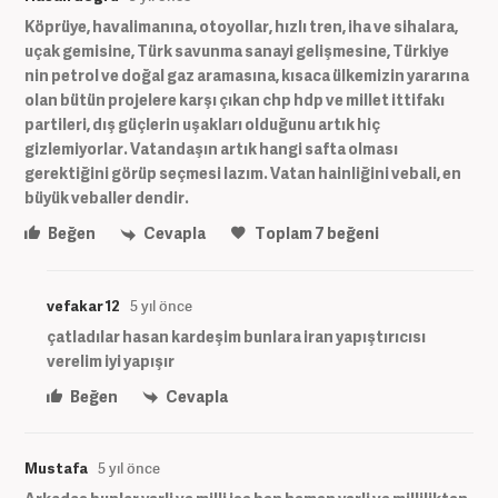
Köprüye, havalimanına, otoyollar, hızlı tren, iha ve sihalara,
uçak gemisine, Türk savunma sanayi gelişmesine, Türkiye
nin petrol ve doğal gaz aramasına, kısaca ülkemizin yararına
olan bütün projelere karşı çıkan chp hdp ve millet ittifakı
partileri, dış güçlerin uşakları olduğunu artık hiç
gizlemiyorlar. Vatandaşın artık hangi safta olması
gerektiğini görüp seçmesi lazım. Vatan hainliğini vebali, en
büyük veballer dendir.
Beğen
Cevapla
Toplam
7
beğeni
vefakar 12
5 yıl önce
çatladılar hasan kardeşim bunlara iran yapıştırıcısı
verelim iyi yapışır
Beğen
Cevapla
Mustafa
5 yıl önce