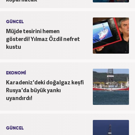
GÜNCEL
Müjde tesirini hemen
gösterdi! Yılmaz Özdil nefret
kustu
EKONOMİ
Karadeniz'deki doğalgaz keşfi
Rusya'da büyük yankı
uyandırdı!
GÜNCEL