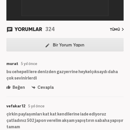
324
YORUMLAR
TÜMÜ
Bir Yorum Yapın
murat
5 yıl önce
bu cehepeli lere denizden gazyerrine heykelçıksaydı daha
çok sevinirlerdi
Beğen
Cevapla
vefakar 12
5 yıl önce
çirkin paylaşımları kat kat kendilerine iade ediyoruz
çatladınız 502 japon verelim akşam yapıştırın sabaha yapışır
tamam