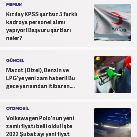
MEMUR
Kızılay KPSS şartsız 5 farklı
kadroya personel alımı
yapıyor! Başvuru şartları
neler?
GÜNCEL
Mazot (Dizel), Benzin ve
LPG'ye yeni zam haberi! Bu
gece yarısından itibaren....
OTOMOBİL
Volkswagen Polo'nun yeni
zamlı fiyatı belli oldu! İşte
2022 Şubat ayı yeni fiyat