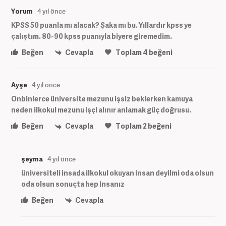
Yorum
4 yıl önce
KPSS 50 puanla mı alacak? Şaka mı bu. Yıllardır kpss ye
çalıştım. 80-90 kpss puanıyla biyere giremedim.
Beğen
Cevapla
Toplam
4
beğeni
Ayşe
4 yıl önce
Onbinlerce üniversite mezunu işsiz beklerken kamuya
neden ilkokul mezunu işçi alınır anlamak güç doğrusu.
Beğen
Cevapla
Toplam
2
beğeni
şeyma
4 yıl önce
üniversiteli insada ilkokul okuyan insan deyilmi oda olsun
oda olsun sonuçta hep insanız
Beğen
Cevapla