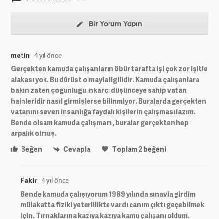
Bir Yorum Yapın
metin
4 yıl önce
Gerçekten kamuda çalışanların öbür tarafta işi çok zor işitle
alakası yok. Bu dürüst olmayla ilgilidir. Kamuda çalışanlara
bakın zaten çoğunluğu inkarcı düşünceye sahip vatan
hainleridir nasıl girmişlerse bilinmiyor. Buralarda gerçekten
vatanını seven insanlığa faydalı kişilerin çalışması lazım.
Bende olsam kamuda çalışmam , buralar gerçekten hep
arpalık olmuş.
Beğen
Cevapla
Toplam
2
beğeni
Fakir
4 yıl önce
Bende kamuda çalışıyorum 1989 yılında sınavla girdim
mülakatta fiziki yeterlilikte vardı canım çıktı geçebilmek
için. Tırnaklarına kazıya kazıya kamu çalışanı oldum.