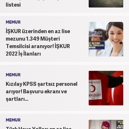
listesi
MEMUR
İŞKUR üzerinden en az lise
mezunu 1.349 Müşteri
Temsilcisi aranıyor! İŞKUR
2022 İş İlanları
MEMUR
Kızılay KPSS şartsız personel
arıyor! Başvuru ekranı ve
şartları...
MEMUR
Türk Hava Yolları en az lise