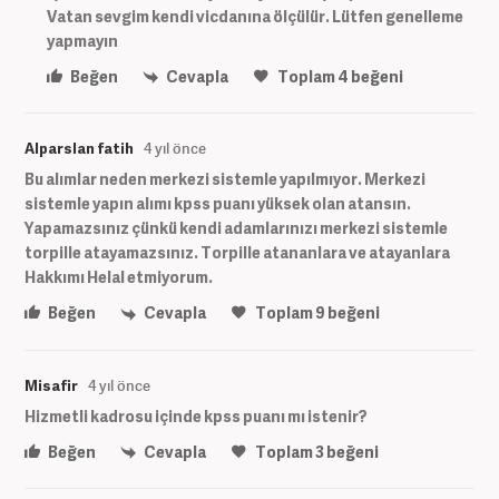
Vatan sevgim kendi vicdanına ölçülür. Lütfen genelleme
yapmayın
Beğen
Cevapla
Toplam
4
beğeni
Alparslan fatih
4 yıl önce
Bu alımlar neden merkezi sistemle yapılmıyor. Merkezi
sistemle yapın alımı kpss puanı yüksek olan atansın.
Yapamazsınız çünkü kendi adamlarınızı merkezi sistemle
torpille atayamazsınız. Torpille atananlara ve atayanlara
Hakkımı Helal etmiyorum.
Beğen
Cevapla
Toplam
9
beğeni
Misafir
4 yıl önce
Hizmetli kadrosu içinde kpss puanı mı istenir?
Beğen
Cevapla
Toplam
3
beğeni