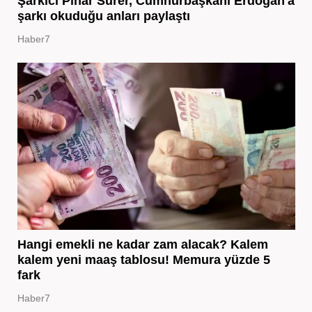
Şarkıcı Pınar Sürer, Cumhurbaşkanı Erdoğan'a
şarkı okuduğu anları paylaştı
Haber7
Hangi emekli ne kadar zam alacak? Kalem
kalem yeni maaş tablosu! Memura yüzde 5
fark
Haber7