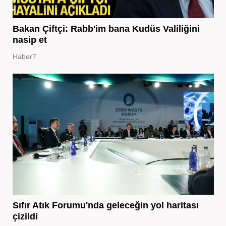
Bakan Çiftçi: Rabb'im bana Kudüs Valiliğini
nasip et
Haber7
Sıfır Atık Forumu'nda geleceğin yol haritası
çizildi