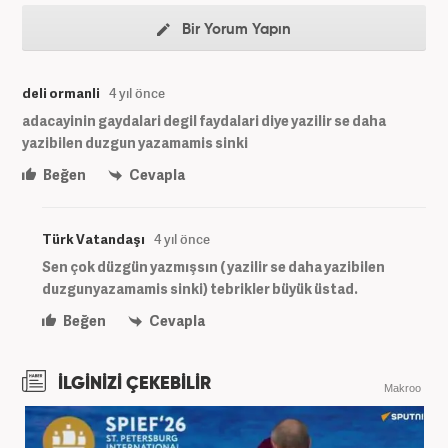
Bir Yorum Yapın
deli ormanli
4 yıl önce
adacayinin gaydalari degil faydalari diye yazilir se daha
yazibilen duzgun yazamamis sinki
Beğen
Cevapla
Türk Vatandaşı
4 yıl önce
Sen çok düzgün yazmışsın ( yazilir se daha yazibilen
duzgunyazamamis sinki) tebrikler büyük üstad.
Beğen
Cevapla
İLGİNİZİ ÇEKEBİLİR
Makroo