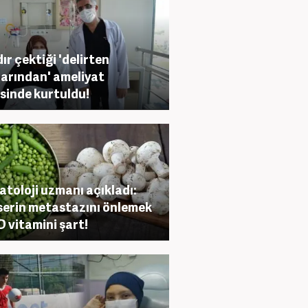
dır çektiği 'delirten
larından' ameliyat
sinde kurtuldu!
toloji uzmanı açıkladı:
erin metastazını önlemek
 D vitamini şart!