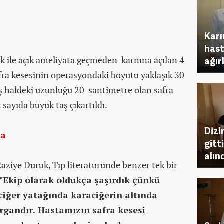
Karı
hast
ik ile açık ameliyata geçmeden karnına açılan 4
ağırl
ra kesesinin operasyondaki boyutu yaklaşık 30
ış haldeki uzunluğu 20 santimetre olan safra
 sayıda büyük taş çıkartıldı.
Dizi
ka
gitt
alınd
aziye Duruk, Tıp literatüründe benzer tek bir
"Ekip olarak oldukça şaşırdık çünkü
ciğer yatağında karaciğerin altında
rgandır. Hastamızın safra kesesi