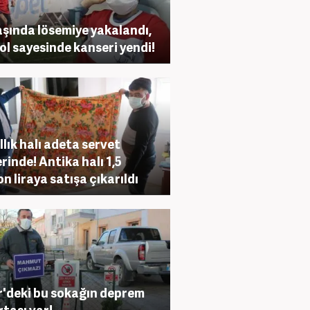
aşında lösemiye yakalandı,
ol sayesinde kanseri yendi!
ıllık halı adeta servet
rinde! Antika halı 1,5
on liraya satışa çıkarıldı
r'deki bu sokağın deprem
rtası var!