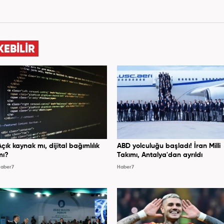
KEBİLİR
Açık kaynak mı, dijital bağımlılık
ABD yolculuğu başladı! İran Milli
mı?
Takımı, Antalya'dan ayrıldı
aber7
Haber7