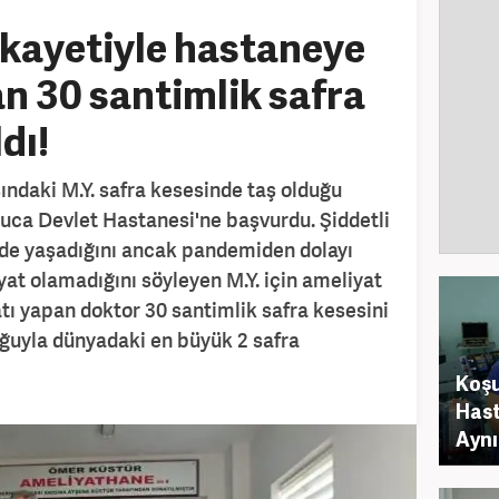
şikayetiyle hastaneye
n 30 santimlik safra
dı!
ındaki M.Y. safra kesesinde taş olduğu
uca Devlet Hastanesi'ne başvurdu. Şiddetli
r'de yaşadığını ancak pandemiden dolayı
t olamadığını söyleyen M.Y. için ameliyat
atı yapan doktor 30 santimlik safra kesesini
uğuyla dünyadaki en büyük 2 safra
Koşu
Hast
Aynı