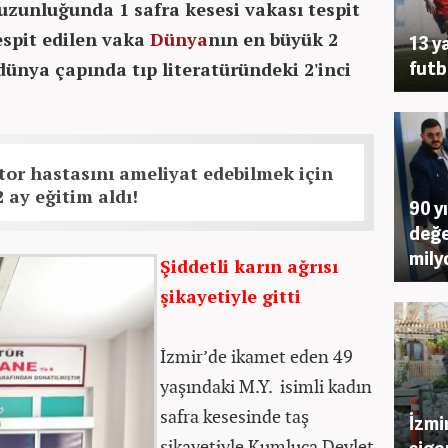
uzunluğunda 1 safra kesesi vakası tespit
espit edilen vaka
Dünya
nın en büyük 2
13 y
futb
dünya çapında tıp literatüründeki 2'inci
tor hastasını ameliyat edebilmek için
 ay eğitim aldı!
90 y
değe
mily
Şiddetli karın ağrısı
şikayetiyle gitti
İzmir’de ikamet eden 49
yaşındaki M.Y. isimli kadın
safra kesesinde taş
İzmi
şikayetiyle Kumluca Devlet
sigo