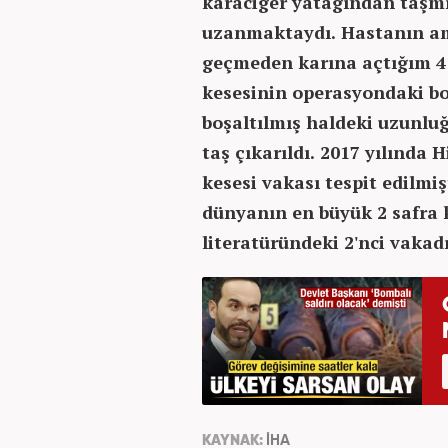
karaciğer yatağından taşm
uzanmaktaydı. Hastanın ame
geçmeden karına açtığım 4
kesesinin operasyondaki boy
boşaltılmış haldeki uzunluğ
taş çıkarıldı. 2017 yılında
kesesi vakası tespit edilmi
dünyanın en büyük 2 safra 
literatüründeki 2'nci vakadı
KAYNAK:
İHA