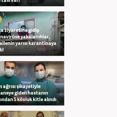
a ziyaretine gidip
navirüse yakalandılar,
llenin yarısı karantinaya
ı!
n ağrısı şikayetiyle
aneye giden hastanın
ından 5 kiloluk kitle alındı