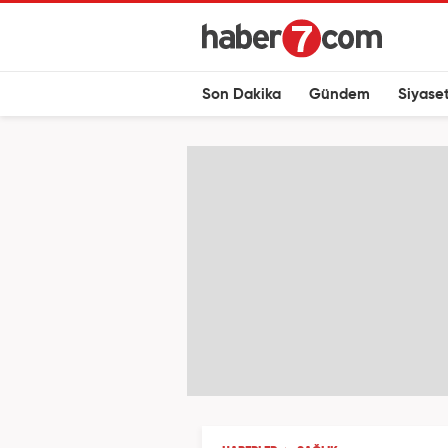
Son Dakika
Gündem
Siyase