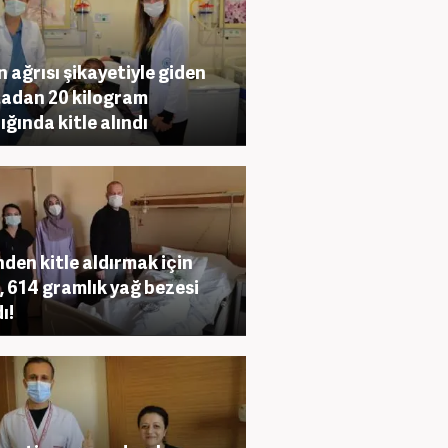
n ağrısı şikayetiyle giden
adan 20 kilogram
ığında kitle alındı
nden kitle aldırmak için
i, 614 gramlık yağ bezesi
ı!