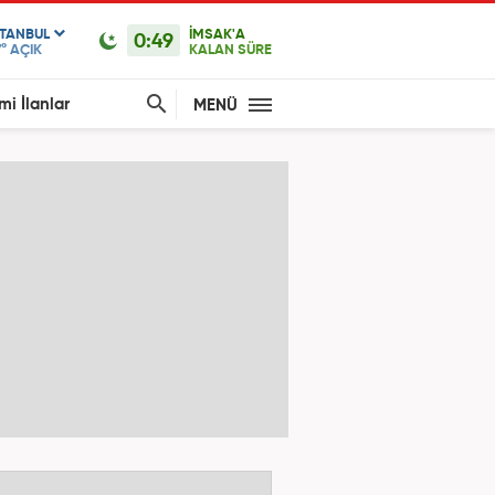
STANBUL
İMSAK'A
0:49
°
AÇIK
KALAN SÜRE
mi İlanlar
MENÜ