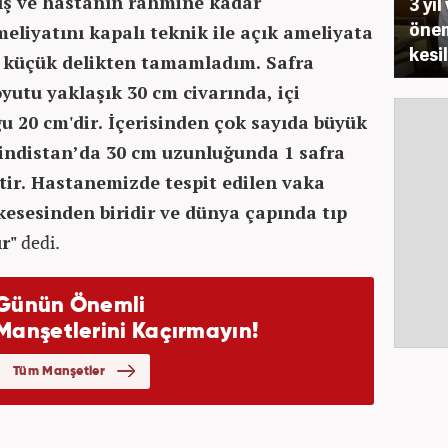
ış ve hastanın rahmine kadar
3 yı
önem
liyatını kapalı teknik ile açık ameliyata
kesi
 küçük delikten tamamladım. Safra
utu yaklaşık 30 cm civarında, içi
u 20 cm'dir. İçerisinden çok sayıda büyük
 Hindistan’da 30 cm uzunluğunda 1 safra
ştir. Hastanemizde tespit edilen vaka
kesesinden biridir ve dünya çapında tıp
r"
dedi.