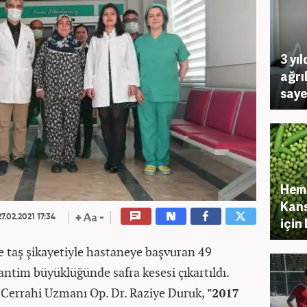
3 yıl
ağrı
saye
Hema
Kans
7.02.2021 17:34
için
e taş şikayetiyle hastaneye başvuran 49
antim büyüklüğünde safra kesesi çıkartıldı.
 Cerrahi Uzmanı Op. Dr. Raziye Duruk,
"2017