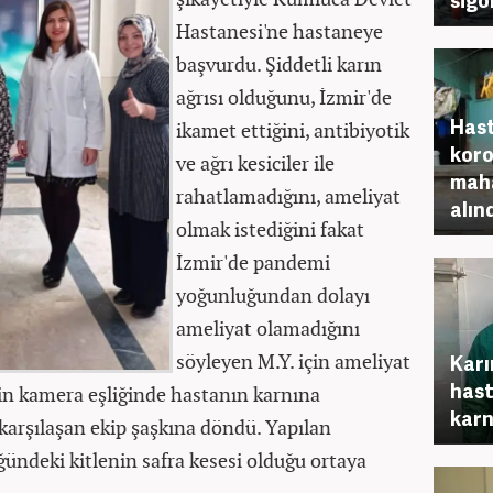
Hastanesi'ne hastaneye
başvurdu. Şiddetli karın
ağrısı olduğunu, İzmir'de
Hast
ikamet ettiğini, antibiyotik
koro
ve ağrı kesiciler ile
maha
rahatlamadığını, ameliyat
alınd
olmak istediğini fakat
İzmir'de pandemi
yoğunluğundan dolayı
ameliyat olamadığını
söyleyen M.Y. için ameliyat
Karı
hast
için kamera eşliğinde hastanın karnına
karn
e karşılaşan ekip şaşkına döndü. Yapılan
ndeki kitlenin safra kesesi olduğu ortaya