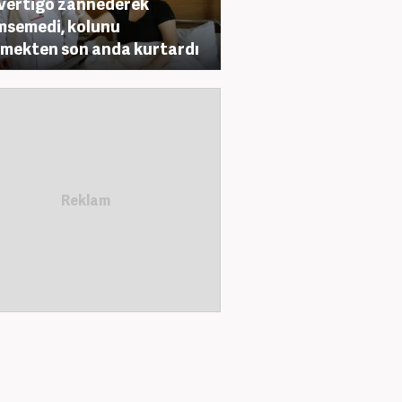
l vertigo zannederek
semedi, kolunu
lmekten son anda kurtardı