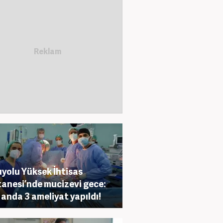
yolu Yüksek İhtisas
anesi’nde mucizevi gece:
 anda 3 ameliyat yapıldı!