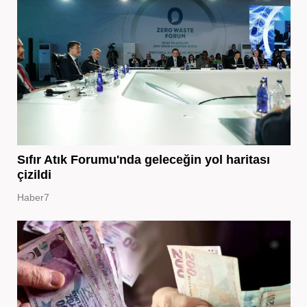
Sıfır Atık Forumu'nda geleceğin yol haritası
çizildi
Haber7