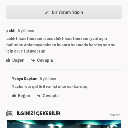
Bir Yorum Yapın
pekii
5 yıl önce
aclık hissetmezsen susuzluk hissetmezsen yani açın
halinden anlamayacaksan kusura bakmada kardeş sen ne
için oruç tutuyorsun.
Beğen
Cevapla
Yahya Kaptan
5 yıl önce
Yaşlısı var şoförü var işi olan var kardeş
Beğen
Cevapla
İLGİNİZİ ÇEKEBİLİR
Makroo