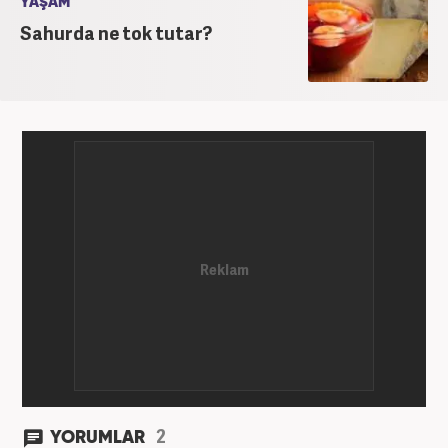
YAŞAM
Sahurda ne tok tutar?
2
YORUMLAR