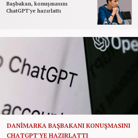
Başbakan, konuşmasını
ChatGPT'ye hazırlattı
DANİMARKA BAŞBAKANI KONUŞMASINI
CHATGPT'YE HAZIRLATTI