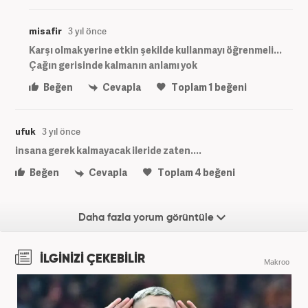
misafir
3 yıl önce
Karşı olmak yerine etkin şekilde kullanmayı öğrenmeli...
Çağın gerisinde kalmanın anlamı yok
Beğen
Cevapla
Toplam
1
beğeni
ufuk
3 yıl önce
insana gerek kalmayacak ileride zaten....
Beğen
Cevapla
Toplam
4
beğeni
Daha fazla yorum görüntüle
İLGİNİZİ ÇEKEBİLİR
Makroo