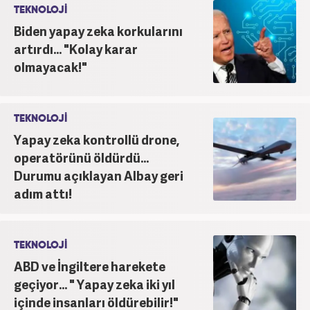
TEKNOLOJİ
Biden yapay zeka korkularını
artırdı... "Kolay karar
olmayacak!"
TEKNOLOJİ
Yapay zeka kontrollü drone,
operatörünü öldürdü...
Durumu açıklayan Albay geri
adım attı!
TEKNOLOJİ
ABD ve İngiltere harekete
geçiyor... " Yapay zeka iki yıl
içinde insanları öldürebilir!"