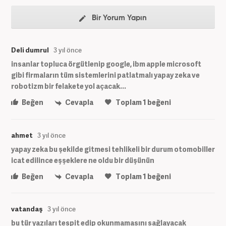
Bir Yorum Yapın
Deli dumrul
3 yıl önce
insanlar topluca örgütlenip google, ibm apple microsoft
gibi firmaların tüm sistemlerini patlatmalı yapay zeka ve
robotizm bir felakete yol açacak...
Beğen
Cevapla
Toplam
1
beğeni
ahmet
3 yıl önce
yapay zeka bu şekilde gitmesi tehlikeli bir durum otomobiller
icat edilince eşşeklere ne oldu bir düşünün
Beğen
Cevapla
Toplam
1
beğeni
vatandaş
3 yıl önce
bu tür yazıları tespit edip okunmamasını sağlayacak