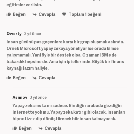
eğitimler verilsin.
Beğen
Cevapla
Toplam
1
beğeni
Qwerty
3 yıl önce
Insan gücünü pas geçenlere karşı bir grup oluşmalı aslında.
Ornek Microsoft yapay zekaya yöneliyor ise orada kimse
çalışmamalı. Yani öyle bir destek olsa. O zaman IBM e de
bakardık hepsine de. Ama işin ipi ellerinde. Büyük bir finans
kaynağı lazım haliyle.
Beğen
Cevapla
Asimov
3 yıl önce
Yapay zeka ms ta mı sadece. Bindiğin arabada gezdiğin
internette yok mu. Yapay zeka katır gibi olacak. Insanları
hipnotize edip dönüştürecek hür insan kalmayacak.
Beğen
Cevapla