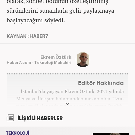
olarak, sohbet botunun özelleştirilmiş
sürümlerini sunanlarla gelir paylaşmaya
başlayacağını söyledi.
KAYNAK : HABER7
Ekrem Öztürk
Haber7.com - Teknoloji Muhabiri
Editör Hakkında
İstanbul'da yaşayan Ekrem Öztürk, 2021 yılında
Medya ve İletişim bölümünden mezun oldu. Uzun
süre kendi alanında metin yazarlığı yapan Öztürk,
şu an Haber7.com'da "Muhabir - Editör" olarak görev
İLİŞKİLİ HABERLER
yapmaktadır. Ayrıca günümüz insan ilişkilerinde
saygının ve empatinin çok büyük bir güç olduğuna
TEKNOLOJİ
inanmakta ve bu değerleri meslek hayatında da ön