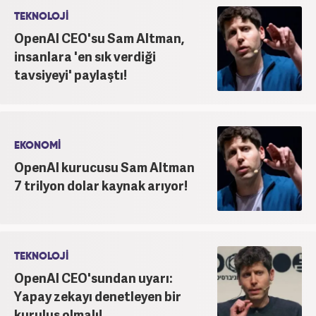
TEKNOLOJİ
OpenAI CEO'su Sam Altman,
insanlara 'en sık verdiği
tavsiyeyi' paylaştı!
EKONOMİ
OpenAI kurucusu Sam Altman
7 trilyon dolar kaynak arıyor!
TEKNOLOJİ
OpenAI CEO'sundan uyarı:
Yapay zekayı denetleyen bir
kuruluş olmalı!