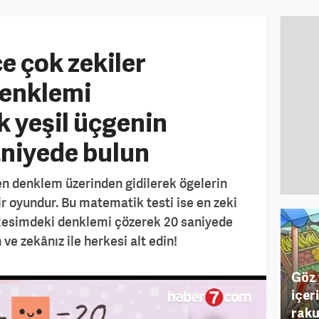
e çok zekiler
Denklemi
 yeşil üçgenin
aniyede bulun
en denklem üzerinden gidilerek ögelerin
ir oyundur. Bu matematik testi ise en zeki
. Resimdeki denklemi çözerek 20 saniyede
ve zekânız ile herkesi alt edin!
Göz 
içer
raku