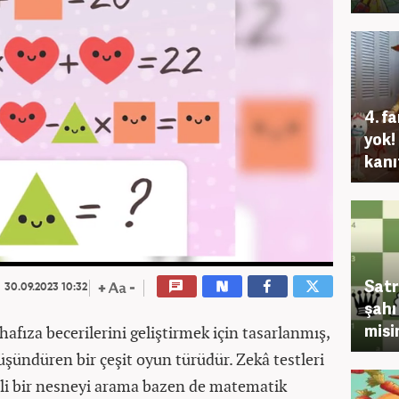
4. f
yok!
kanı
Satr
30.09.2023 10:32
şahı
misi
hafıza becerilerini geliştirmek için tasarlanmış,
üşündüren bir çeşit oyun türüdür. Zekâ testleri
zli bir nesneyi arama bazen de matematik