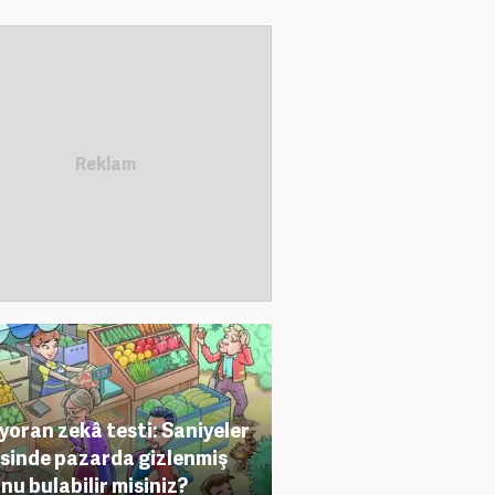
yoran zekâ testi: Saniyeler
isinde pazarda gizlenmiş
nu bulabilir misiniz?