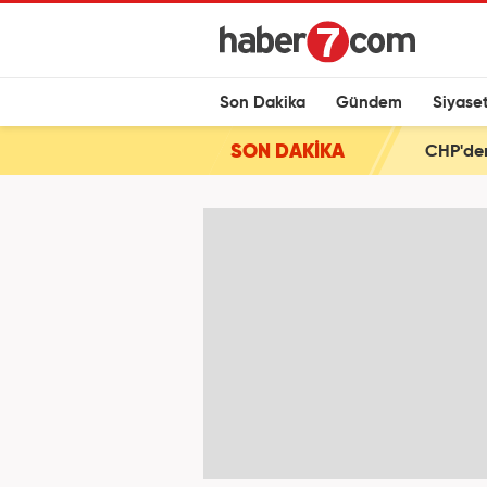
Son Dakika
Gündem
Siyase
SON DAKİKA
CHP'den