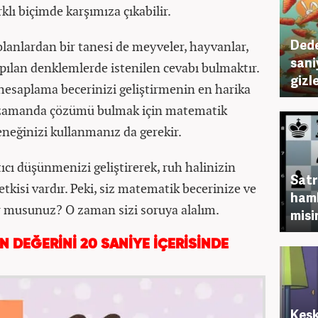
lı biçimde karşımıza çıkabilir.
Dede
olanlardan bir tanesi de meyveler, hayvanlar,
sani
apılan denklemlerde istenilen cevabı bulmaktır.
gizl
 hesaplama becerinizi geliştirmenin en harika
nı zamanda çözümü bulmak için matematik
teneğinizi kullanmanız da gerekir.
atıcı düşünmenizi geliştirerek, ruh halinizin
Satr
tkisi vardır. Peki, siz matematik becerinize ve
haml
 musunuz? O zaman sizi soruya alalım.
misi
İN DEĞERİNİ 20 SANİYE İÇERİSİNDE
Kesk