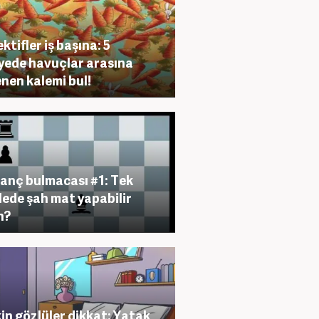
ktifler iş başına: 5
yede havuçlar arasına
enen kalemi bul!
anç bulmacası #1: Tek
ede şah mat yapabilir
n?
in gözlüler dikkat: Yatak