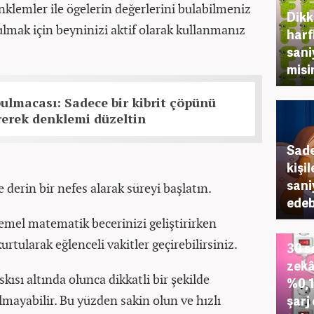
nklemler ile ögelerin değerlerini bulabilmeniz
Dikk
ulmak için beyninizi aktif olarak kullanmanız
harf
sani
misi
bulmacası: Sadece bir kibrit çöpünü
rerek denklemi düzeltin
Sade
kişi
sani
 derin bir nefes alarak süreyi başlatın.
edeb
temel matematik becerinizi geliştirirken
rtularak eğlenceli vakitler geçirebilirsiniz.
30 s
zekâ
sı altında olunca dikkatli bir şekilde
%0,1
şarj
yabilir. Bu yüzden sakin olun ve hızlı