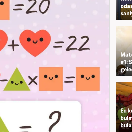
odas
sani
Mate
#1: 
gele
En k
bulm
bula