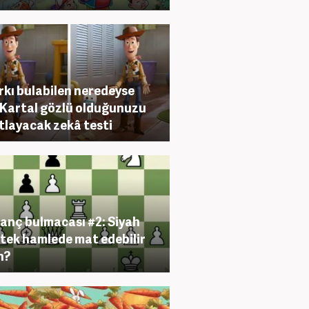
arkı bulabilen neredeyse
 Kartal gözlü olduğunuzu
tlayacak zekâ testi
anç bulmacası #2: Siyah
 tek hamlede mat edebilir
n?