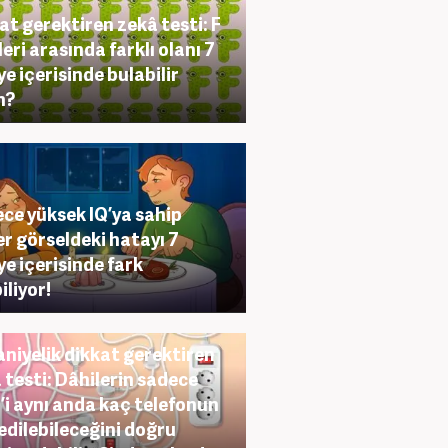
at gerektiren zekâ testi: F
leri arasında farklı olanı 7
ye içerisinde bulabilir
n?
ce yüksek IQ’ya sahip
ler görseldeki hatayı 7
ye içerisinde fark
iliyor!
aniyelik dikkat gerektiren
 testi: Dâhilerin sadece
’i aynı anda kaç telefonun
 edilebileceğini doğru