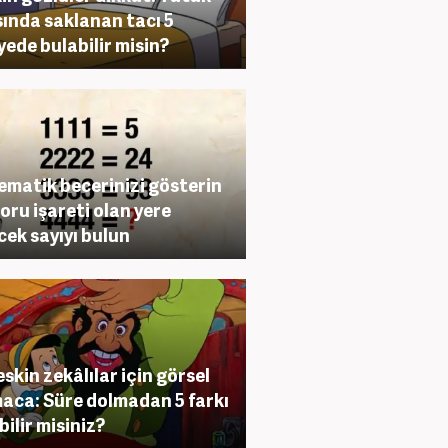
ında saklanan tacı 5
yede bulabilir misin?
matik becerinizi gösterin
Soru işareti olan yere
cek sayıyı bulun
eskin zekâlılar için görsel
aca: Süre dolmadan 5 farkı
bilir misiniz?