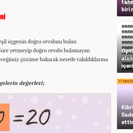
tahm
biri 
Rİ
Yeşil üçgenin doğru cevabını bulan
 Süre yetmeyip doğru cevabı bulamayan
Opti
alan
eceğimiz çözüme bakarak nerede takıldıklarına
içer
gelerin değerleri;
Kibr
Sade
etti