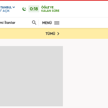
STANBUL
ÖĞLE'YE
0:18
1°
AÇIK
KALAN SÜRE
mi İlanlar
MENÜ
TÜMÜ