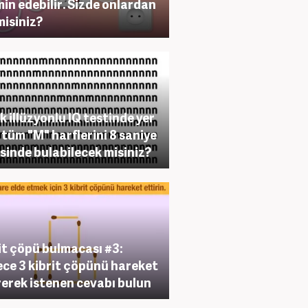
in edebilir. Sizde onlardan
misiniz?
k illüzyonlu IQ testinde yer
 tüm "M" harflerini 8 saniye
isinde bulabilecek misiniz?
it çöpü bulmacası #3:
ce 3 kibrit çöpünü hareket
rerek istenen cevabı bulun