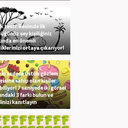
ik testi: Resimde ilk
üğünüz şey kişiliğiniz
ında en önemli
liklerinizi ortaya çıkarıyor!
arkı sadece üstün gözlem
risine sahip olan kişiler
biliyor! 7 saniyede iki görsel
ındaki 3 farkı bulun ve
inizi kanıtlayın