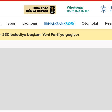
I
FIFA 2026
DÜNYA KUPASI
3
t
Spor
Ekonomi
Otomobil
Res
 230 belediye başkanı Yeni Parti'ye geçiyor