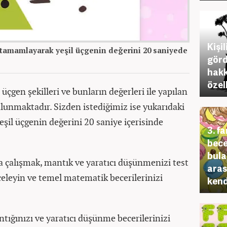
Kişil
tamamlayarak yeşil üçgenin değerini 20 saniyede
görd
hakk
özel
 üçgen şekilleri ve bunların değerleri ile yapılan
unmaktadır. Sizden istediğimiz ise yukarıdaki
şil üçgenin değerini 20 saniye içerisinde
3. f
bece
bula
a çalışmak, mantık ve yaratıcı düşünmenizi test
aras
celeyin ve temel matematik becerilerinizi
kend
tığınızı ve yaratıcı düşünme becerilerinizi