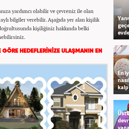
anıza yardımcı olabilir ve çevreniz ile olan
Yanm
ylı bilgiler verebilir. Aşağıda yer alan kişilik
geçe
 doğrultusunda kişiliğiniz hakkında belki
evde
ebilirsiniz.
E GÖRE HEDEFLERİNİZE ULAŞMANIN EN
En iy
nası
kalp
Üstü
devr
yapa