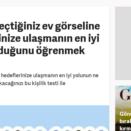
Seçtiğiniz ev görseline
inize ulaşmanın en iyi
lduğunu öğrenmek
 hedeflerinize ulaşmanın en iyi yolunun ne
acağınızı bu kişilik testi ile
Gönü
bıra
kırm