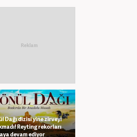
l Dağı dizisi yine zirveyi
kmadı! Reyting rekorları
aya devam ediyor