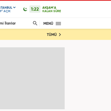
STANBUL
AKŞAM'A
1:22
9°
AÇIK
KALAN SÜRE
mi İlanlar
MENÜ
TÜMÜ