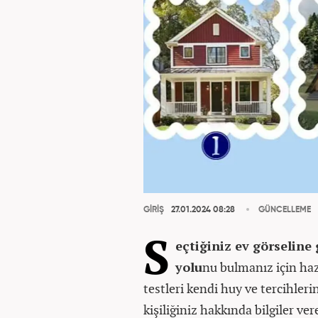
GİRİŞ
27.01.2024 08:28
GÜNCELLEME
S
eçtiğiniz ev görseline
yolu
nu bulmanız için hazır
testleri kendi huy ve tercihler
kişiliğiniz hakkında bilgiler vere