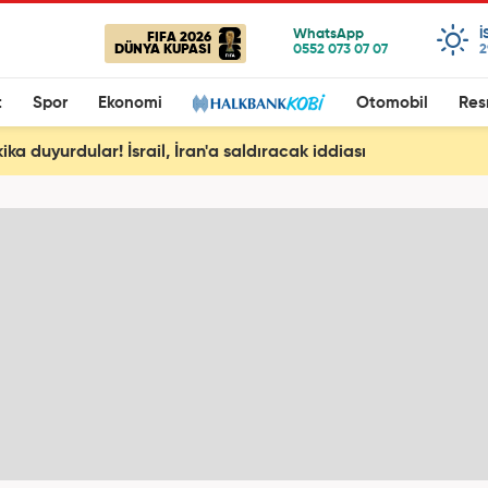
I
FIFA 2026
DÜNYA KUPASI
2
t
Spor
Ekonomi
Otomobil
Res
ka duyurdular! İsrail, İran'a saldıracak iddiası