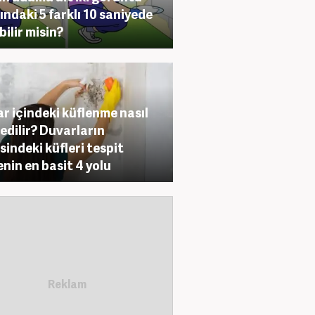
ındaki 5 farklı 10 saniyede
bilir misin?
r içindeki küflenme nasıl
 edilir? Duvarların
isindeki küfleri tespit
nin en basit 4 yolu