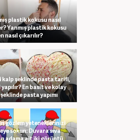
ış plastik kokusu nasıl
r? Yanmış plastik kokusu
n nasıl çıkarılır?
i kalp şeklinde pasta tarifi,
l yapılır? En basit ve kolay
 şeklinde pasta yapımı
n gözlem yeteneklerinizi
eye sokun: Duvara sıva
n adama ait iki görüntü