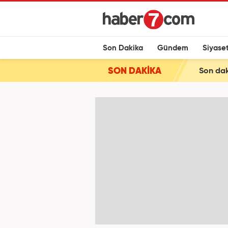
Son Dakika
Gündem
Siyase
SON DAKİKA
Son daki