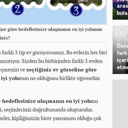
aras
bula
eline göre hedeflerinize ulaşmanın en iyi yolunun
iniz?
Duva
farklı 3 tip ev görüyorsunuz. Bu evlerin her biri
fark
içer
i yansıtıyor. Sizden bu birbirinden farklı 3 evden
etme
seçmenizi ve
seçtiğiniz ev görseline göre
iyi yolu
nun ne olduğunu birlikte öğrenelim
e hedeflerinize ulaşmanın en iyi yolu
nu
ri, seçimleriniz doğrultusunda oluşturulur.
ler, kişiliğimizin birer yansıması olduğu çok