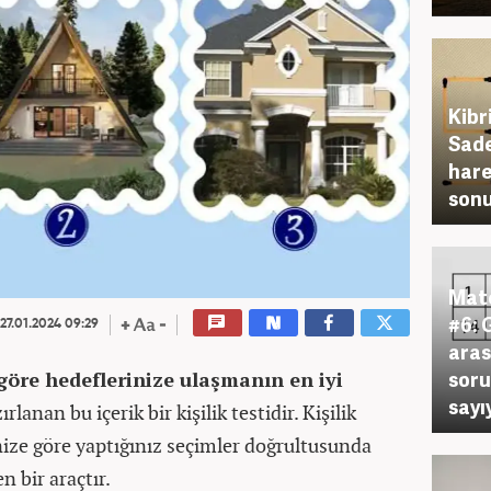
Kibr
Sade
hare
sonu
Mate
#6: 
27.01.2024 09:29
aras
soru
 göre hedeflerinize ulaşmanın en iyi
sayıy
lanan bu içerik bir kişilik testidir. Kişilik
inize göre yaptığınız seçimler doğrultusunda
n bir araçtır.