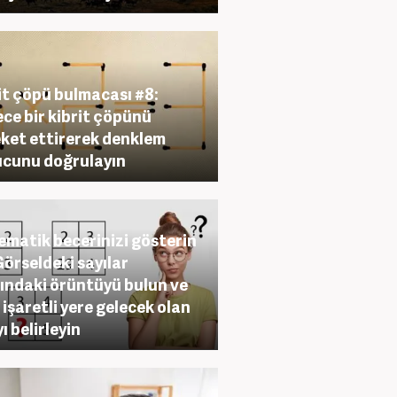
it çöpü bulmacası #8:
ce bir kibrit çöpünü
ket ettirerek denklem
cunu doğrulayın
matik becerinizi gösterin
Görseldeki sayılar
ındaki örüntüyü bulun ve
 işaretli yere gelecek olan
ı belirleyin