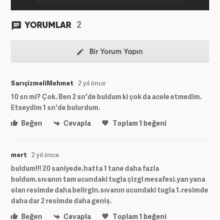
2
YORUMLAR
Bir Yorum Yapın
SarıçizmeliMehmet
2 yıl önce
10 sn mi? Çok. Ben 2 sn'de buldum ki çok da acele etmedim.
Etseydim 1 sn'de bulurdum.
Beğen
Cevapla
Toplam
1
beğeni
mert
2 yıl önce
buldum!!! 20 saniyede.hatta 1 tane daha fazla
buldum.sıvanın tam ucundaki tugla çizgi mesafesi.yan yana
olan resimde daha belirgin.sıvanın ucundaki tugla 1.resimde
daha dar 2 resimde daha geniş.
Beğen
Cevapla
Toplam
1
beğeni