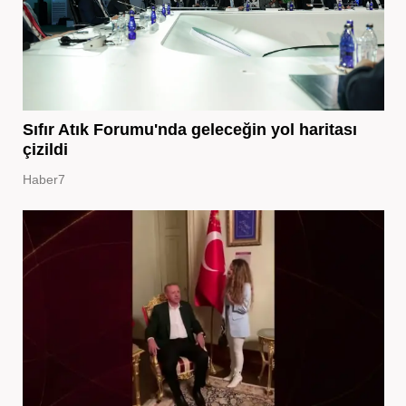
Sıfır Atık Forumu'nda geleceğin yol haritası
çizildi
Haber7