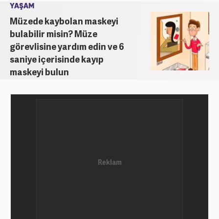
YAŞAM
Müzede kaybolan maskeyi
bulabilir misin? Müze
görevlisine yardım edin ve 6
saniye içerisinde kayıp
maskeyi bulun