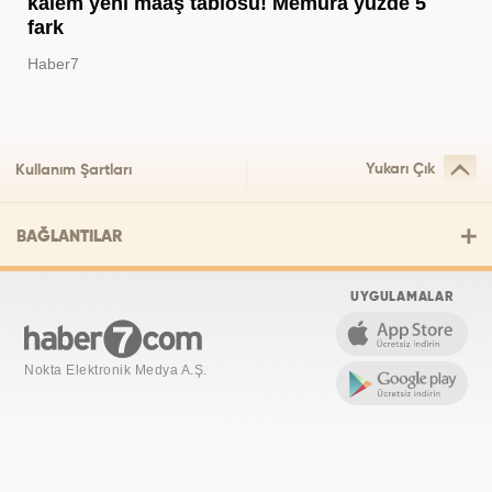
kalem yeni maaş tablosu! Memura yüzde 5
fark
Haber7
Yukarı Çık
Kullanım Şartları
BAĞLANTILAR
UYGULAMALAR
Nokta Elektronik Medya A.Ş.