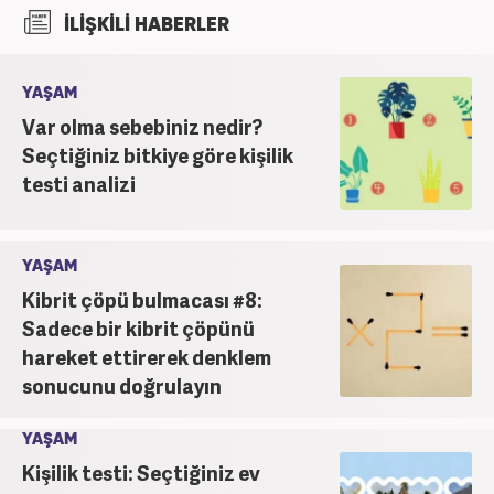
bölümünden mezun oldu. Kanal7 Medya Grubu’na
İLİŞKİLİ HABERLER
bağlı Haber7.com bünyesinde ‘SEO Editörü’
unvanıyla görev yapmaktadır.
YAŞAM
Var olma sebebiniz nedir?
Seçtiğiniz bitkiye göre kişilik
testi analizi
YAŞAM
Kibrit çöpü bulmacası #8:
Sadece bir kibrit çöpünü
hareket ettirerek denklem
sonucunu doğrulayın
YAŞAM
Kişilik testi: Seçtiğiniz ev