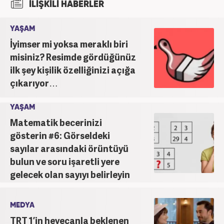
İLİŞKİLİ HABERLER
bağlı Haber7.com bünyesinde ‘SEO Editörü’
unvanıyla görev yapmaktadır.
YAŞAM
İyimser mi yoksa meraklı biri
misiniz? Resimde gördüğünüz
ilk şey kişilik özelliğinizi açığa
çıkarıyor…
YAŞAM
Matematik becerinizi
gösterin #6: Görseldeki
sayılar arasındaki örüntüyü
bulun ve soru işaretli yere
gelecek olan sayıyı belirleyin
MEDYA
TRT 1’in heyecanla beklenen