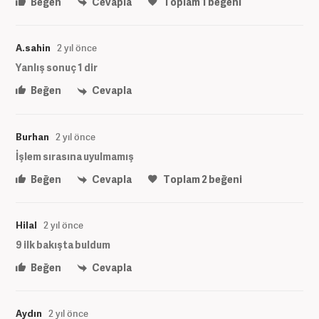
Beğen
Cevapla
Toplam
1
beğeni
A.sahin
2 yıl önce
Yanlış sonuç 1 dir
Beğen
Cevapla
Burhan
2 yıl önce
İşlem sırasına uyulmamış
Beğen
Cevapla
Toplam
2
beğeni
Hilal
2 yıl önce
9 ilk bakışta buldum
Beğen
Cevapla
Aydın
2 yıl önce