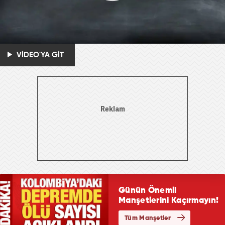
VİDEO'YA GİT