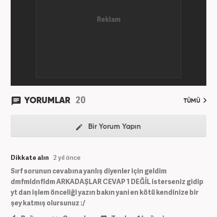
20
YORUMLAR
TÜMÜ
Bir Yorum Yapın
Dikkate alın
2 yıl önce
Sırf sorunun cevabına yanlış diyenler için geldim
dmfmldnfldm ARKADAŞLAR CEVAP 1 DEĞİL isterseniz gidip
yt dan işlem önceliği yazın bakın yani en kötü kendinize bir
şey katmış olursunuz :/