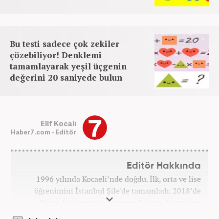
Bu testi sadece çok zekiler
çözebiliyor! Denklemi
tamamlayarak yeşil üçgenin
değerini 20 saniyede bulun
Elif Kocalı
Haber7.com - Editör
Editör Hakkında
1996 yılında Kocaeli’nde doğdu. İlk, orta ve lise
öğrenimini İstanbul Şile'de tamamladı. 2018’de
Düzce Üniversitesi Yönetim Bilişim Sistemleri
bölümünden mezun oldu. Kanal7 Medya Grubu’na