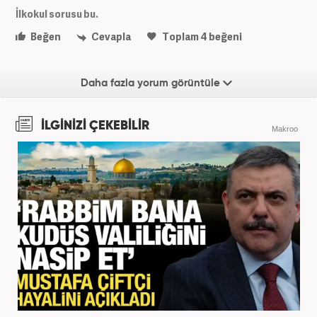
İlkokul sorusu bu.
Beğen
Cevapla
Toplam
4
beğeni
Daha fazla yorum görüntüle
İLGİNİZİ ÇEKEBİLİR
Makroo