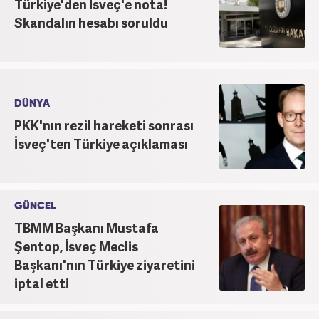
Türkiye'den İsveç'e nota!
Skandalın hesabı soruldu
DÜNYA
PKK'nın rezil hareketi sonrası
İsveç'ten Türkiye açıklaması
GÜNCEL
TBMM Başkanı Mustafa
Şentop, İsveç Meclis
Başkanı'nın Türkiye ziyaretini
iptal etti