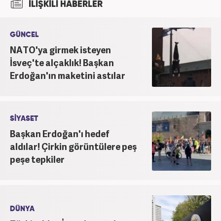
İLİŞKİLİ HABERLER
üzerine eğitimler aldı. Haberciliğe "muhabir" olarak
Kanal 7'de başladı; daha sonra Haber 7'ye geçti.
Kariyerine, Haber7'de "editör" olarak devam ediyor.
GÜNCEL
NATO'ya girmek isteyen
İsveç'te alçaklık! Başkan
Erdoğan'ın maketini astılar
SİYASET
Başkan Erdoğan'ı hedef
aldılar! Çirkin görüntülere peş
peşe tepkiler
DÜNYA