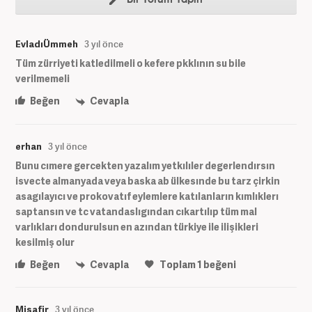
EvladıÜmmeh
3 yıl önce
Tüm zürriyeti katledilmeli o kefere pkklının su bile
verilmemeli
Beğen
Cevapla
erhan
3 yıl önce
Bunu cımere gercekten yazalım yetkılıler degerlendırsın
isvecte almanyada veya baska ab ülkesınde bu tarz çirkin
asagılayıcı ve prokovatıf eylemlere katılanların kımlıklerı
saptansın ve tc vatandaslıgından cıkartılıp tüm mal
varlıkları dondurulsun en azından türkiye ile ilişikleri
kesilmiş olur
Beğen
Cevapla
Toplam
1
beğeni
Misafir
3 yıl önce