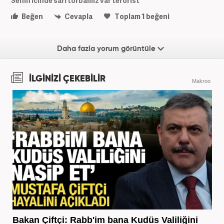
Senin icinde sari torbamız var terörist
Beğen
Cevapla
Toplam
1
beğeni
Daha fazla yorum görüntüle
İLGİNİZİ ÇEKEBİLİR
Makroo
Bakan Çiftçi: Rabb'im bana Kudüs Valiliğini