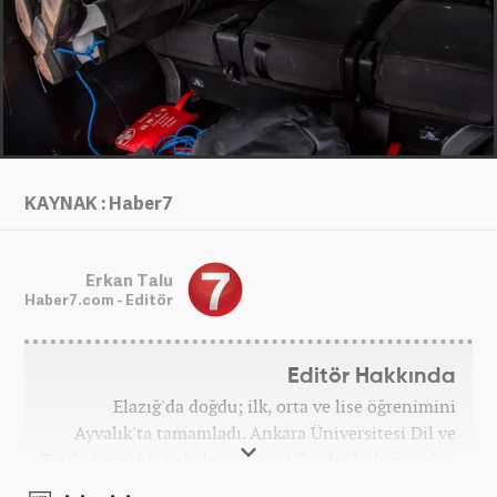
KAYNAK : Haber7
Erkan Talu
Haber7.com - Editör
Editör Hakkında
Elazığ'da doğdu; ilk, orta ve lise öğrenimini
Ayvalık'ta tamamladı. Ankara Üniversitesi Dil ve
Tarih-Coğrafya Fakültesi "Sanat Tarihi" bölümünden
mezun oldu. Üniversite yıllarında gazetecilik