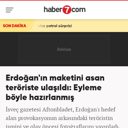
SON DAKİKA
Dev anlaşma! Türkiye'nin kasasına servet akacak! Bir ülked
Erdoğan'ın maketini asan
teröriste ulaşıldı: Eyleme
böyle hazırlanmış
İsveç gazetesi Aftonbladet, Erdoğan'ı hedef
alan provokasyonun arkasındaki teröristin
ismini ve olay öncesi fotoğraflarını yayınladı.