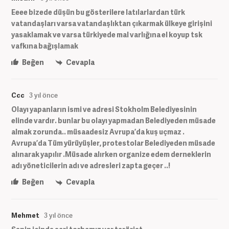
Eeee bizede düşün bu gösterilere latılarlardan türk
vatandaşları varsa vatandaşlıktan çıkarmak ülkeye girişini
yasaklamak ve varsa türkiyede mal varlığına el koyup tsk
vafkına bağışlamak
Beğen
Cevapla
Ccc
3 yıl önce
Olayı yapanların ismi ve adresi Stokholm Belediyesinin
elinde vardır. bunlar bu olayı yapmadan Belediyeden müsade
almak zorunda.. müsaadesiz Avrupa’da kuş uçmaz .
Avrupa’da Tüm yürüyüşler, protestolar Belediyeden müsade
alınarak yapılır .Müsade alırken organize edem derneklerin
adı yöneticilerin adı ve adresleri zapta geçer ..!
Beğen
Cevapla
Mehmet
3 yıl önce