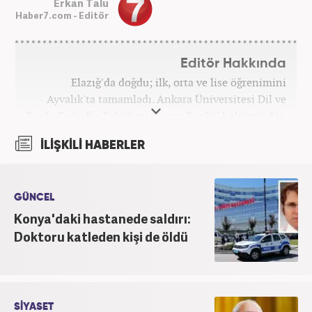
Erkan Talu
Haber7.com - Editör
Editör Hakkında
Elazığ'da doğdu; ilk, orta ve lise öğrenimini
Ayvalık'ta tamamladı. Ankara Üniversitesi Dil ve
Tarih-Coğrafya Fakültesi "Sanat Tarihi" bölümünden
mezun oldu. Üniversite yıllarında gazetecilik
İLİŞKİLİ HABERLER
üzerine eğitimler aldı. Haberciliğe "muhabir" olarak
Kanal 7'de başladı; daha sonra Haber 7'ye geçti.
Kariyerine, Haber7'de "editör" olarak devam ediyor.
GÜNCEL
Konya'daki hastanede saldırı:
Doktoru katleden kişi de öldü
SİYASET