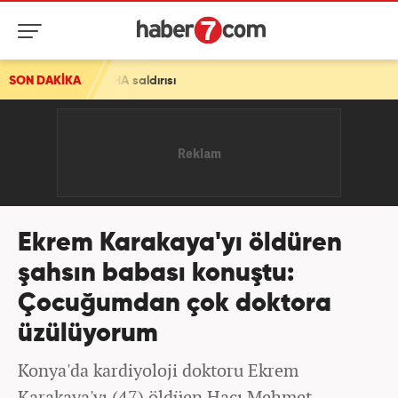
dırısı
SON DAKİKA
Ekrem Karakaya'yı öldüren
şahsın babası konuştu:
Çocuğumdan çok doktora
üzülüyorum
Konya'da kardiyoloji doktoru Ekrem
Karakaya'yı (47) öldüen Hacı Mehmet