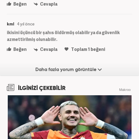
Beğen
Cevapla
kml
4 yıl önce
ikisini üçüncü bir şahıs öldürmüş olabilir ya da güvenlik
azmettirilmiş olunabilir.
Beğen
Cevapla
Toplam
1
beğeni
Daha fazla yorum görüntüle
İLGİNİZİ ÇEKEBİLİR
Makroo