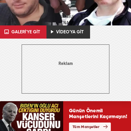
GALERİ'YE GİT
VİDEO'YA GİT