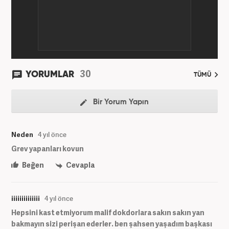
30
YORUMLAR
TÜMÜ
Bir Yorum Yapın
Neden
4 yıl önce
Grev yapanları kovun
Beğen
Cevapla
iiiiiiiiiiiiii
4 yıl önce
Hepsini kast etmiyorum malif dokdorlara sakın sakın yan
bakmayın sizi perişan ederler. ben şahsen yaşadım başkası