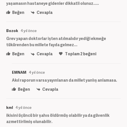
yaşamasın hastaneye gidenler dikkatli olunuz.....
Beğen
Cevapla
Bozok
4 yıl önce
Grev yapan doktorlar işten atılmalıdır yediği ekmeğe
tükürenden bu millete fayda gelmez...
Beğen
Cevapla
Toplam
2
beğeni
EMNAM
4 yıl önce
Akıl raporun varsa yayınlanan da millet yanlış anlamasa.
Beğen
Cevapla
kml
4 yıl önce
ikisini üçüncü bir şahıs öldürmüş olabilir ya da güvenlik
azmettirilmiş olunabilir.