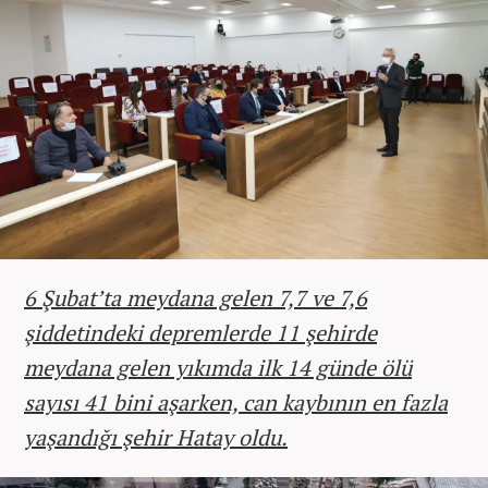
6 Şubat’ta meydana gelen 7,7 ve 7,6
şiddetindeki depremlerde 11 şehirde
meydana gelen yıkımda ilk 14 günde ölü
sayısı 41 bini aşarken, can kaybının en fazla
yaşandığı şehir Hatay oldu.