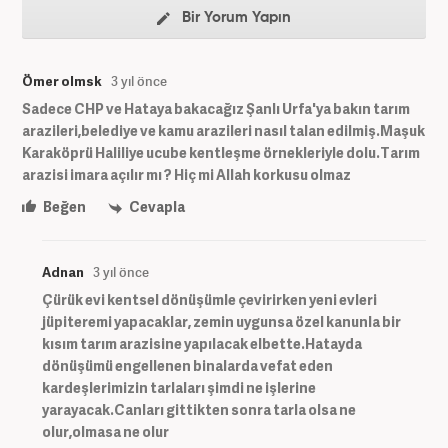
Bir Yorum Yapın
Ömer olmsk
3 yıl önce
Sadece CHP ve Hataya bakacağız Şanlı Urfa'ya bakın tarım
arazileri,belediye ve kamu arazileri nasıl talan edilmiş.Maşuk
Karaköprü Haliliye ucube kentleşme örnekleriyle dolu.Tarım
arazisi imara açılır mı ? Hiç mi Allah korkusu olmaz
Beğen
Cevapla
Adnan
3 yıl önce
Çürük evi kentsel dönüşümle çevirirken yeni evleri
jüpiteremi yapacaklar, zemin uygunsa özel kanunla bir
kısım tarım arazisine yapılacak elbette.Hatayda
dönüşümü engellenen binalarda vefat eden
kardeşlerimizin tarlaları şimdi ne işlerine
yarayacak.Canları gittikten sonra tarla olsa ne
olur,olmasa ne olur