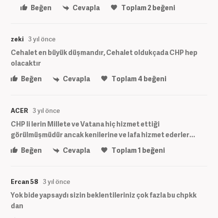
Beğen
Cevapla
Toplam
2
beğeni
zeki
3 yıl önce
Cehalet en büyük düşmandır, Cehalet oldukçada CHP hep
olacaktır
Beğen
Cevapla
Toplam
4
beğeni
ACER
3 yıl önce
CHP li lerin Millete ve Vatana hiç hizmet ettiği
görülmüşmüdür ancak kenilerine ve lafa hizmet ederler...
Beğen
Cevapla
Toplam
1
beğeni
Ercan 58
3 yıl önce
Yok bide yapsaydı sizin beklentileriniz çok fazla bu chpkk
dan