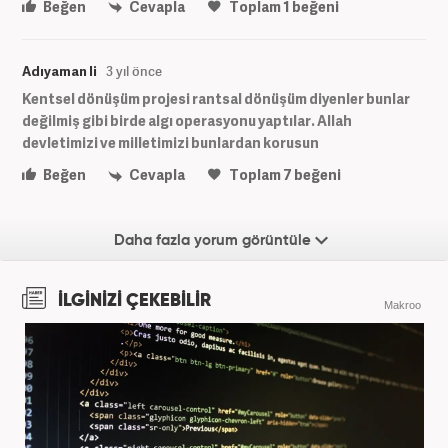
Beğen
Cevapla
Toplam
1
beğeni
Adıyaman li
3 yıl önce
Kentsel dönüşüm projesi rantsal dönüşüm diyenler bunlar
değilmiş gibi birde algı operasyonu yaptılar. Allah
devletimizi ve milletimizi bunlardan korusun
Beğen
Cevapla
Toplam
7
beğeni
Daha fazla yorum görüntüle
İLGİNİZİ ÇEKEBİLİR
Makroo