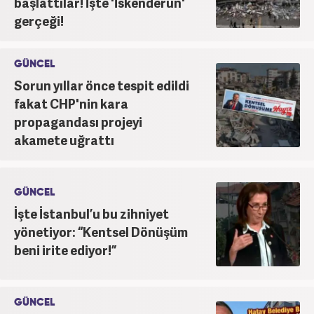
başlattılar! İşte 'İskenderun'
gerçeği!
GÜNCEL
Sorun yıllar önce tespit edildi
fakat CHP'nin kara
propagandası projeyi
akamete uğrattı
GÜNCEL
İşte İstanbul’u bu zihniyet
yönetiyor: “Kentsel Dönüşüm
beni irite ediyor!”
GÜNCEL