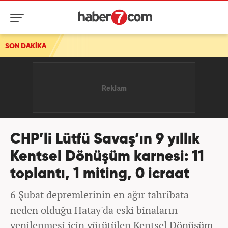
SON DAKİKA
30 ilde düğmeye basıldı! Ekipler 104 şüpheliyi yaka
CHP’li Lütfü Savaş’ın 9 yıllık
Kentsel Dönüşüm karnesi: 11
toplantı, 1 miting, 0 icraat
6 Şubat depremlerinin en ağır tahribata
neden olduğu Hatay'da eski binaların
yenilenmesi için yürütülen Kentsel Dönüşüm