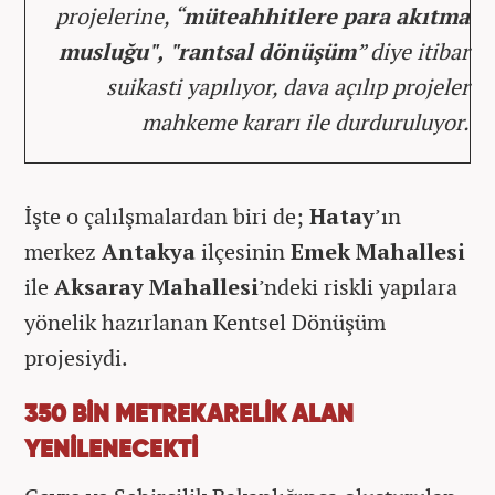
projelerine, “
müteahhitlere para akıtma
musluğu", "rantsal dönüşüm
” diye itibar
suikasti yapılıyor, dava açılıp projeler
mahkeme kararı ile durduruluyor.
İşte o çalılşmalardan biri de;
Hatay
’ın
merkez
Antakya
ilçesinin
Emek Mahallesi
ile
Aksaray Mahallesi
’ndeki riskli yapılara
yönelik hazırlanan Kentsel Dönüşüm
projesiydi.
350 BİN METREKARELİK ALAN
YENİLENECEKTİ