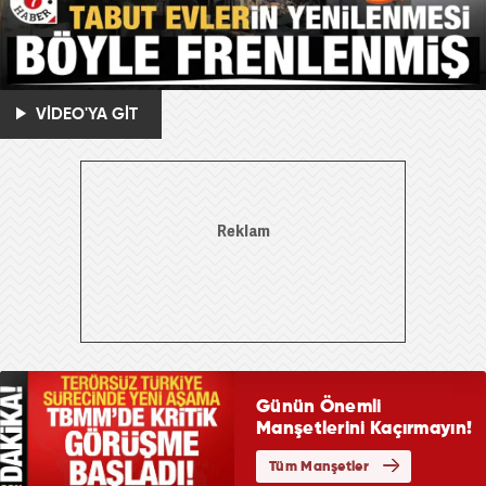
VİDEO'YA GİT