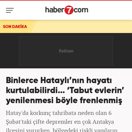
SON DAKİKA
Binlerce Hataylı’nın hayatı
kurtulabilirdi... ‘Tabut evlerin’
yenilenmesi böyle frenlenmiş
Hatay'da korkunç tahribata neden olan 6
Şubat'taki çifte depremler en çok Antakya
ilçesini vururken, bölgedeki riskli yapıların