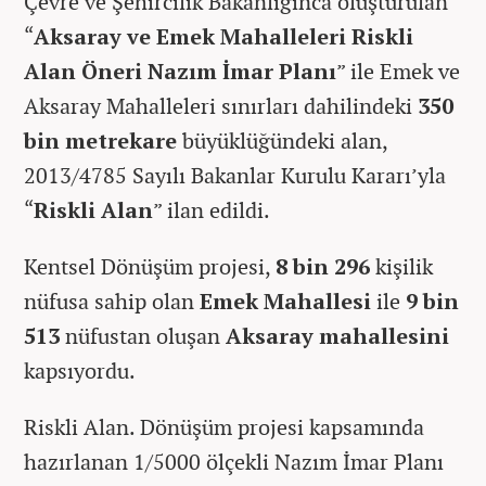
Çevre ve Şehircilik Bakanlığınca oluşturulan
“
Aksaray ve Emek Mahalleleri Riskli
Alan Öneri Nazım İmar Planı
” ile Emek ve
Aksaray Mahalleleri sınırları dahilindeki
350
bin metrekare
büyüklüğündeki alan,
2013/4785 Sayılı Bakanlar Kurulu Kararı’yla
“
Riskli Alan
” ilan edildi.
Kentsel Dönüşüm projesi,
8 bin 296
kişilik
nüfusa sahip olan
Emek Mahallesi
ile
9 bin
513
nüfustan oluşan
Aksaray mahallesini
kapsıyordu.
Riskli Alan. Dönüşüm projesi kapsamında
hazırlanan 1/5000 ölçekli Nazım İmar Planı