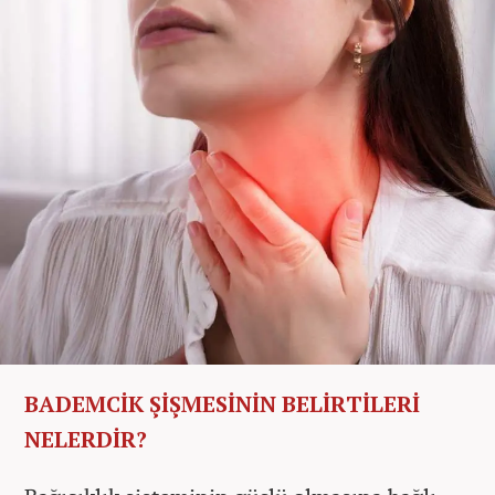
BADEMCİK ŞİŞMESİNİN BELİRTİLERİ
NELERDİR?