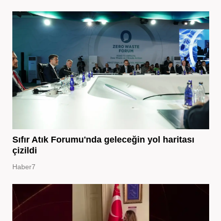
Sıfır Atık Forumu'nda geleceğin yol haritası
çizildi
Haber7