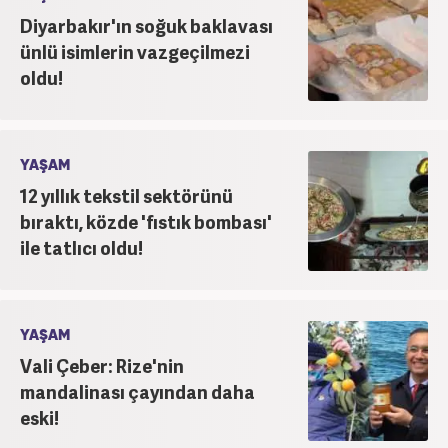
Diyarbakır'ın soğuk baklavası
ünlü isimlerin vazgeçilmezi
oldu!
YAŞAM
12 yıllık tekstil sektörünü
bıraktı, közde 'fıstık bombası'
ile tatlıcı oldu!
YAŞAM
Vali Çeber: Rize'nin
mandalinası çayından daha
eski!