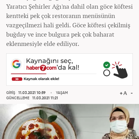
Yaratıcı Şehirler Ağı'na dahil olan göce köftesi
kentteki pek çok restoranın menüsünün
vazgeçilmezi hali geldi. Göce köftesi çekilmiş
buğday ve ince bulgura pek çok baharat
eklenmesiyle elde ediliyor.
GİRİŞ
11.03.2021 10:59
YAŞAM
GÜNCELLEME
11.03.2021 11:21