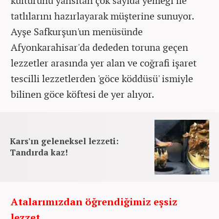
kültürünü yansıtan çok sayıda yemeği ile
tatlılarını hazırlayarak müşterine sunuyor.
Ayşe Safkurşun'un menüsünde
Afyonkarahisar'da dededen toruna geçen
lezzetler arasında yer alan ve coğrafi işaret
tescilli lezzetlerden 'göce köddüsü' ismiyle
bilinen göce köftesi de yer alıyor.
Kars'ın geleneksel lezzeti:
Tandırda kaz!
Atalarımızdan öğrendiğimiz eşsiz
lezzet