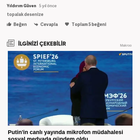
Yıldırım Güven
5 yıl önce
topalak desenize
Beğen
Cevapla
Toplam
5
beğeni
İLGİNİZİ ÇEKEBİLİR
Makroo
Putin'in canlı yayında mikrofon müdahalesi
sosyal medyada gündem oldu