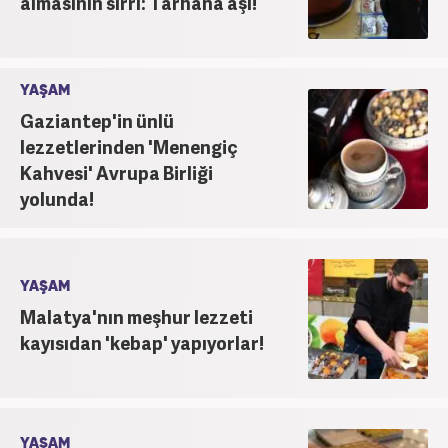
almasının sırrı: Tarhana aşı!
YAŞAM
Gaziantep'in ünlü
lezzetlerinden 'Menengiç
Kahvesi' Avrupa Birliği
yolunda!
YAŞAM
Malatya'nın meşhur lezzeti
kayısıdan 'kebap' yapıyorlar!
YAŞAM