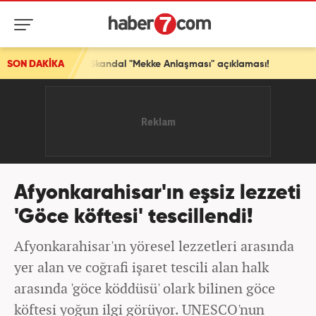
i! Skandal "Mekke Anlaşması" açıklaması!
SON DAKİKA
Afyonkarahisar'ın eşsiz lezzeti
'Göce köftesi' tescillendi!
Afyonkarahisar'ın yöresel lezzetleri arasında
yer alan ve coğrafi işaret tescili alan halk
arasında 'göce köddüsü' olark bilinen göce
köftesi yoğun ilgi görüyor. UNESCO'nun