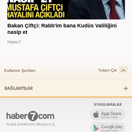
Bakan Çiftçi: Rabb'im bana Kudüs Valiliğini
nasip et
Haber7
Yukarı Çık
Kullanım Şartları
BAĞLANTILAR
UYGULAMALAR
Nokta Elektronik Medya A.Ş.