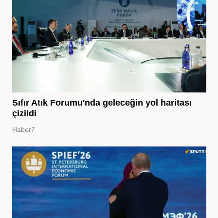
Sıfır Atık Forumu'nda geleceğin yol haritası
çizildi
Haber7