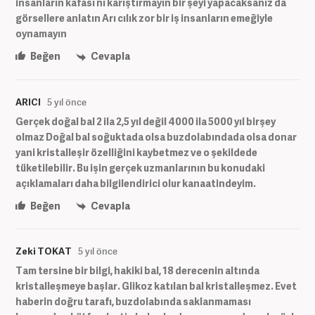
insanların kafası nı karıştırmayın bir şeyi yapacaksanız da
görsellere anlatın Arı cılık zor bir iş insanların emeğiyle
oynamayın
Beğen
Cevapla
ARICI
5 yıl önce
Gerçek doğal bal 2 ila 2,5 yıl değil 4000 ila 5000 yıl birşey
olmaz Doğal bal soğuktada olsa buzdolabındada olsa donar
yani kristalleşir özelliğini kaybetmez ve o şekildede
tüketilebilir. Bu işin gerçek uzmanlarının bu konudaki
açıklamaları daha bilgilendirici olur kanaatindeyim.
Beğen
Cevapla
Zeki TOKAT
5 yıl önce
Tam tersine bir bilgi, hakiki bal, 18 derecenin altında
kristalleşmeye başlar. Glikoz katılan bal kristalleşmez. Evet
haberin doğru tarafı, buzdolabında saklanmaması