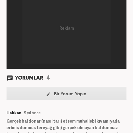
4
YORUMLAR
Bir Yorum Yapın
Hakkan
5 yıl önce
Gerçek bal donar (nasıl tarif etsem muhallebi kıvamı yada
erimiş donmuş tereyağ gibi) gerçek olmayan bal donmaz