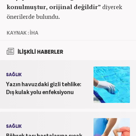
konulmuştur, orijinal değildir”
diyerek
önerilerde bulundu.
KAYNAK : İHA
İLİŞKİLİ HABERLER
SAĞLIK
Yazın havuzdaki gizli tehlike:
Dış kulak yolu enfeksiyonu
SAĞLIK
Böbrek taşı hastalarına sıcak