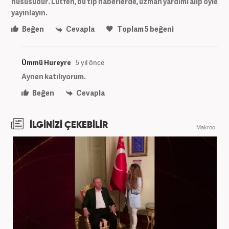
hususudur. Lütfen, bu tip haberlerde, uzman yardımı alıp öyle
yayınlayın.
Beğen
Cevapla
Toplam
5
beğeni
Ümmü Hureyre
5 yıl önce
Aynen katılıyorum.
Beğen
Cevapla
İLGİNİZİ ÇEKEBİLİR
Makroo