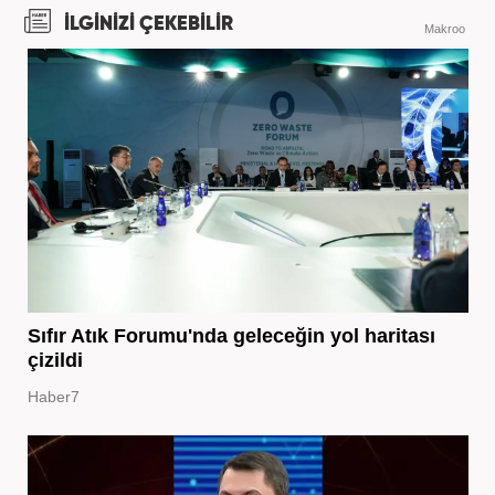
İLGİNİZİ ÇEKEBİLİR
Makroo
Sıfır Atık Forumu'nda geleceğin yol haritası
çizildi
Haber7