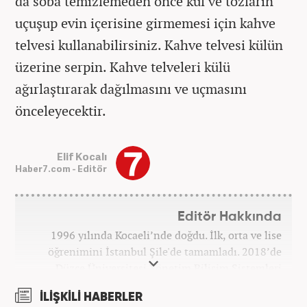
da soba temizlemeden önce kül ve tozların
uçuşup evin içerisine girmemesi için kahve
telvesi kullanabilirsiniz. Kahve telvesi külün
üzerine serpin. Kahve telveleri külü
ağırlaştırarak dağılmasını ve uçmasını
önceleyecektir.
Elif Kocalı
Haber7.com - Editör
Editör Hakkında
1996 yılında Kocaeli’nde doğdu. İlk, orta ve lise
öğrenimini İstanbul Şile'de tamamladı. 2018’de
Düzce Üniversitesi Yönetim Bilişim Sistemleri
bölümünden mezun oldu. Kanal7 Medya Grubu’na
İLİŞKİLİ HABERLER
bağlı Haber7.com bünyesinde ‘SEO Editörü’