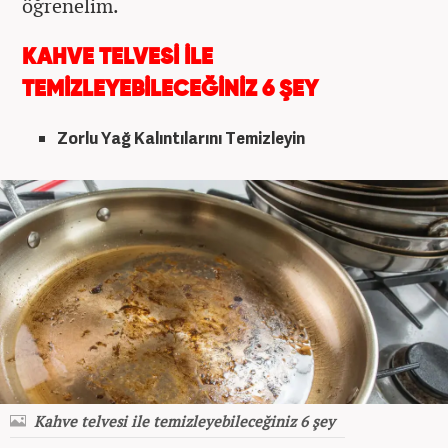
öğrenelim.
KAHVE TELVESİ İLE
TEMİZLEYEBİLECEĞİNİZ 6 ŞEY
Zorlu Yağ Kalıntılarını Temizleyin
Kahve telvesi ile temizleyebileceğiniz 6 şey