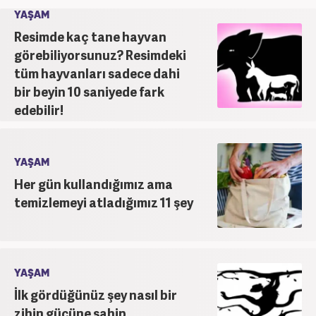
unvanıyla görev yapmaktadır.
YAŞAM
Resimde kaç tane hayvan
görebiliyorsunuz? Resimdeki
tüm hayvanları sadece dahi
bir beyin 10 saniyede fark
edebilir!
YAŞAM
Her gün kullandığımız ama
temizlemeyi atladığımız 11 şey
YAŞAM
İlk gördüğünüz şey nasıl bir
zihin gücüne sahip