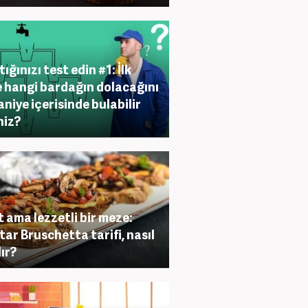
ığınızı test edin #1: İlk
 hangi bardağın dolacağını
aniye içerisinde bulabilir
niz?
t ama lezzetli bir meze:
ar Bruschetta tarifi, nasıl
lır?