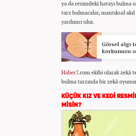
ya da resimdeki hatayı bulma üz
tarz bulmacalar, mantıksal akıl
yardımcı olur.
Görsel algı t
korkunuzu o
Haber
7.com ekibi olarak zekâ t
bulma tarzında bir zekâ oyununu
KÜÇÜK KIZ VE KEDİ RESMİ
MİSİN?