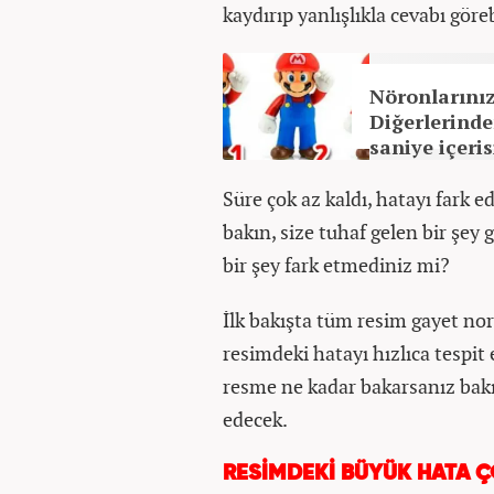
kaydırıp yanlışlıkla cevabı göre
Nöronlarınız
Diğerlerinde
saniye içeris
Süre çok az kaldı, hatayı fark
bakın, size tuhaf gelen bir şey
bir şey fark etmediniz mi?
İlk bakışta tüm resim gayet norm
resimdeki hatayı hızlıca tespit
resme ne kadar bakarsanız bakı
edecek.
RESİMDEKİ BÜYÜK HATA 