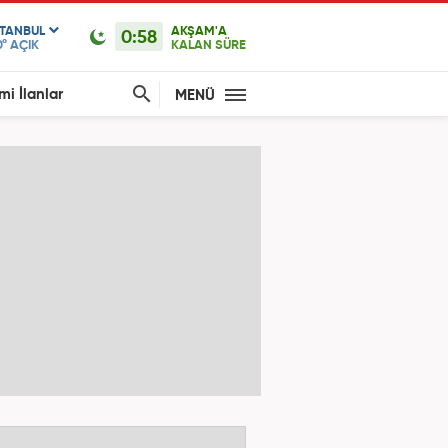
STANBUL
AKŞAM'A
0:58
0°
AÇIK
KALAN SÜRE
mi İlanlar
MENÜ