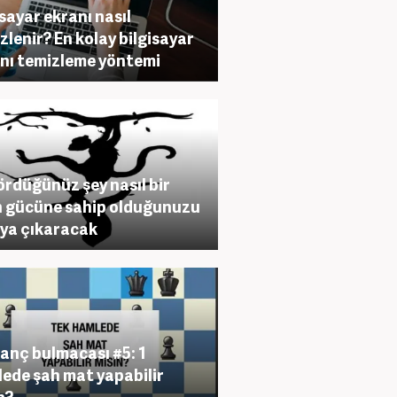
isayar ekranı nasıl
zlenir? En kolay bilgisayar
nı temizleme yöntemi
gördüğünüz şey nasıl bir
n gücüne sahip olduğunuzu
ya çıkaracak
anç bulmacası #5: 1
ede şah mat yapabilir
n?