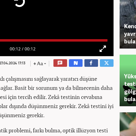
Kend
yavr
bula
00:12
/
00:12
27.04.2024 17:13
Yüks
rklı çalışmasını sağlayarak yaratıcı düşüne
test
ağlar. Basit bir sorunum ya da bilmecenin daha
gölg
esi için tercih edilir. Zekâ testinin cevabına
bula
plar dışında düşünmeniz gerekir. Zekâ testini iyi
üşünmeniz gerekir.
ik problemi, farkı bulma, optik illüzyon testi