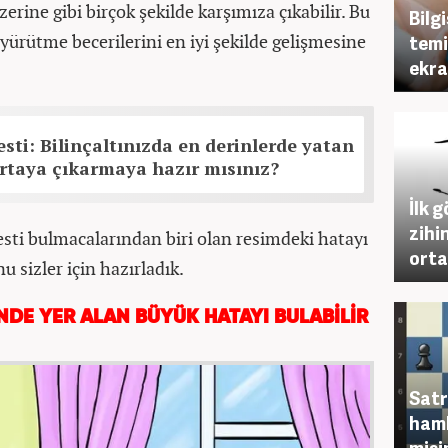
erine gibi birçok şekilde karşımıza çıkabilir. Bu
Bilg
 yürütme becerilerini en iyi şekilde gelişmesine
temi
ekra
esti: Bilinçaltınızda en derinlerde yatan
rtaya çıkarmaya hazır mısınız?
İlk 
zihi
esti bulmacalarından biri olan resimdeki hatayı
orta
 sizler için hazırladık.
NDE YER ALAN BÜYÜK HATAYI BULABİLİR
Satr
haml
misi