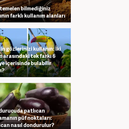
emelen bilmediğiniz
ının farklı kullanım alanları
in gözlerinizi kullanın: İki
m arasındaki tek farkı 6
ye içerisinde bulabilir
n?
urucuda patlıcan
amanın püf noktaları:
ıcan nasıl dondurulur?