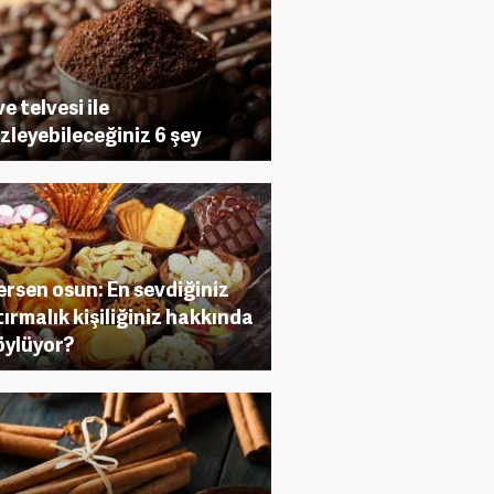
e telvesi ile
zleyebileceğiniz 6 şey
ersen osun: En sevdiğiniz
tırmalık kişiliğiniz hakkında
öylüyor?