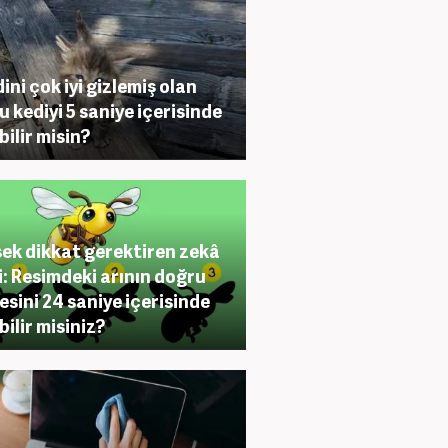
ini çok iyi gizlemiş olan
u kediyi 5 saniye içerisinde
bilir misin?
ek dikkat gerektiren zekâ
i: Resimdeki arının doğru
esini 24 saniye içerisinde
bilir misiniz?