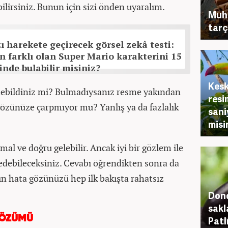
bilirsiniz. Bunun için sizi önden uyaralım.
Muht
tarç
ı harekete geçirecek görsel zekâ testi:
n farklı olan Super Mario karakterini 15
inde bulabilir misiniz?
Kesk
 edebildiniz mi? Bulmadıysanız resme yakından
resi
 gözünüze çarpmıyor mu? Yanlış ya da fazlalık
sani
misi
al ve doğru gelebilir. Ancak iyi bir gözlem ile
 edebileceksiniz. Cevabı öğrendikten sonra da
n hata gözünüzü hep ilk bakışta rahatsız
Dond
sakl
ÇÖZÜMÜ
Patl