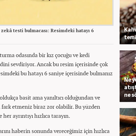
Kahv
ekâ testi bulmacası: Resimdeki hatayı 6
temi
oturma odasında bir kız çocuğu ve kedi
dini sevdiriyor. Ancak bu resim içerisinde çok
esimdeki bu hatayı 6 saniye içerisinde bulmanız
Ne y
atış
ne s
oldukça basit ama yanıltıcı olduğundan ve
 fark etmeniz biraz zor olabilir. Bu yüzden
 her ayrıntıyı hızlıca tarayın.
arını haberin sonunda vereceğimiz için hızlıca