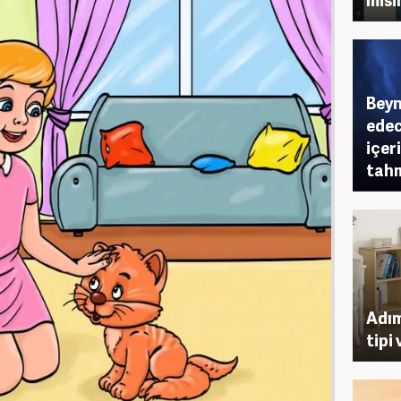
Beyn
edec
içer
tahm
Adım
tipi