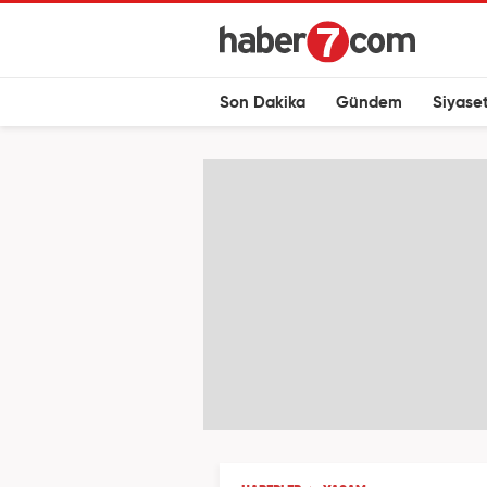
Son Dakika
Gündem
Siyase