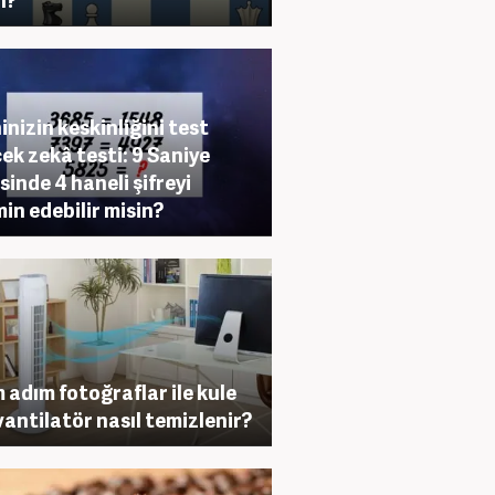
inizin keskinliğini test
ek zekâ testi: 9 Saniye
isinde 4 haneli şifreyi
in edebilir misin?
 adım fotoğraflar ile kule
 vantilatör nasıl temizlenir?