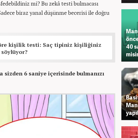
şfedebildiniz mi? Bu zekâ testi bulmacası
Sadece biraz yanal düşünme becerisi ile doğru
Mant
önce
re kişilik testi: Saç tipiniz kişiliğiniz
40 s
 söylüyor?
misi
a sizden 6 saniye içerisinde bulmanızı
Basi
Mant
yapı