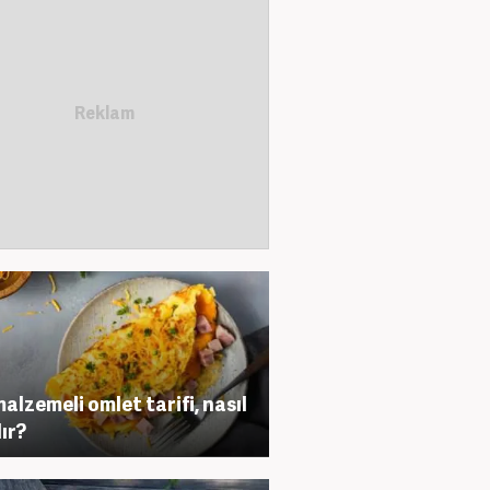
malzemeli omlet tarifi, nasıl
lır?